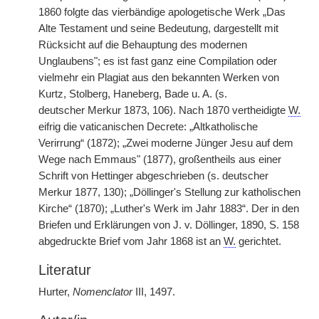
1860 folgte das vierbändige apologetische Werk „Das
Alte Testament und seine Bedeutung, dargestellt mit
Rücksicht auf die Behauptung des modernen
Unglaubens"; es ist fast ganz eine Compilation oder
vielmehr ein Plagiat aus den bekannten Werken von
Kurtz, Stolberg, Haneberg, Bade u. A. (s.
deutscher
|
Merkur 1873, 106). Nach 1870 vertheidigte
W.
eifrig die vaticanischen Decrete: „Altkatholische
Verirrung“ (1872); „Zwei moderne Jünger Jesu auf dem
Wege nach Emmaus" (1877), großentheils aus einer
Schrift von Hettinger abgeschrieben (s. deutscher
Merkur 1877, 130); „Döllinger's Stellung zur katholischen
Kirche“ (1870); „Luther's Werk im Jahr 1883“. Der in den
Briefen und Erklärungen von J. v. Döllinger, 1890, S. 158
abgedruckte Brief vom Jahr 1868 ist an
W.
gerichtet.
Literatur
Hurter,
Nomenclator
III, 1497.