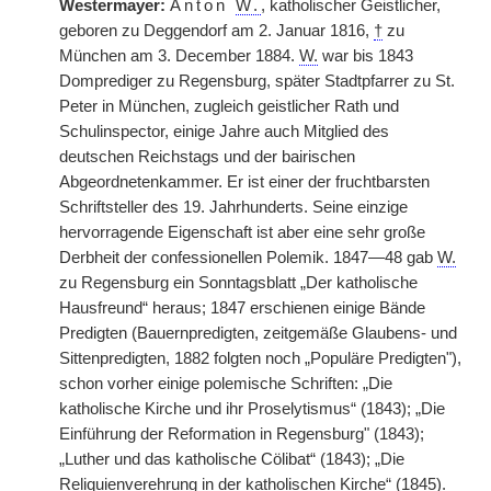
Westermayer:
Anton
W.
, katholischer Geistlicher,
geboren zu Deggendorf am 2. Januar 1816,
†
zu
München am 3. December 1884.
W.
war bis 1843
Domprediger zu Regensburg, später Stadtpfarrer zu St.
Peter in München, zugleich geistlicher Rath und
Schulinspector, einige Jahre auch Mitglied des
deutschen Reichstags und der bairischen
Abgeordnetenkammer. Er ist einer der fruchtbarsten
Schriftsteller des 19. Jahrhunderts. Seine einzige
hervorragende Eigenschaft ist aber eine sehr große
Derbheit der confessionellen Polemik. 1847—48 gab
W.
zu Regensburg ein Sonntagsblatt „Der katholische
Hausfreund“ heraus; 1847 erschienen einige Bände
Predigten (Bauernpredigten, zeitgemäße Glaubens- und
Sittenpredigten, 1882 folgten noch „Populäre Predigten"),
schon vorher einige polemische Schriften: „Die
katholische Kirche und ihr Proselytismus“ (1843); „Die
Einführung der Reformation in Regensburg" (1843);
„Luther und das katholische Cölibat“ (1843); „Die
Reliquienverehrung in der katholischen Kirche“ (1845).