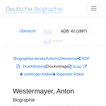
Deutsche
Biographie
Übersicht
NDB
ADB
42 (1897)
NDB
-online
Biographie
Literatur
Autor/in
Zitierweise
RDF
Druckfassung
Druckvorlage
Scan
vorheriger Artikel
folgender Artikel
Westermayer, Anton
Biographie