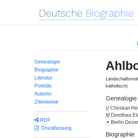
Deutsche
Biographie
Ahlb
Genealogie
Biographie
Literatur
Landschaftsmal
Porträts
katholisch)
Autor/in
Genealogie
Zitierweise
V
Christian He
M
Dorothea Eli
RDF
⚭
Berlin Dezem
Druckfassung
Biographie