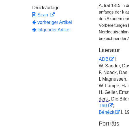
A.
trat 1819 in 
Druckvorlage
anfangs der kla
Scan
den Akademiepre
vorheriger Artikel
Vorbereitungen 
folgender Artikel
Norddeutschland
bezeichnender 
Literatur
ADB
I;
W. Sander, Da
F. Noack, Das
I. Magnussen,
W. Lampe, Hann
H. Geller, Ern
ders.
, Die Bild
ThB
;
Bénézit
I, 1
Porträts