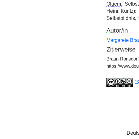
Ölgem.
, Selbs
Heinr.
Kuntz);
Selbstbildnis,
Autor/in
Margarete Bra
Zitierweise
Braun-Ronsdorf,
https://www.de
Deuts