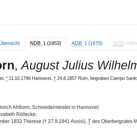
Übersicht
NDB
1 (1953)
ADB
1 (1875)
NDB
-onlin
orn
,
August Julius Wilhel
er,
*
11.10.1796 Hannover,
†
24.8.1857 Rom, begraben Campo Santo 
inrich Ahlborn, Schneidermeister in Hannover;
sabeth Röllecke;
ber 1832 Therese († 27.9.1841 Assisi),
T
des Oberbergrates Mar