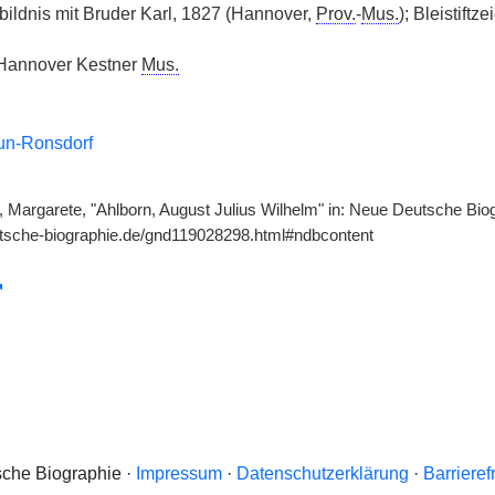
tbildnis mit Bruder Karl, 1827 (Hannover,
Prov.
-
Mus.
); Bleistift
 Hannover Kestner
Mus.
un-Ronsdorf
 Margarete, "Ahlborn, August Julius Wilhelm" in: Neue Deutsche Biog
utsche-biographie.de/gnd119028298.html#ndbcontent
che Biographie ·
Impressum
·
Datenschutzerklärung
·
Barrieref