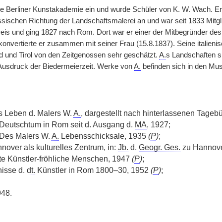
die Berliner Kunstakademie ein und wurde Schüler von K. W. Wach. Er
ssischen Richtung der Landschaftsmalerei an und war seit 1833 Mitgli
is und ging 1827 nach Rom. Dort war er einer der Mitbegründer de
konvertierte er zusammen mit seiner Frau (15.8.1837). Seine italien
 und Tirol von den Zeitgenossen sehr geschätzt.
A.
s Landschaften si
Ausdruck der Biedermeierzeit. Werke von
A.
befinden sich in den Mu
s Leben d. Malers W.
A.
, dargestellt nach hinterlassenen Tagebü
 Deutschtum in Rom seit d. Ausgang d.
MA
, 1927;
 Des Malers W.
A.
Lebensschicksale, 1935
(
P
)
;
over als kulturelles Zentrum, in:
Jb.
d.
Geogr. Ges.
zu Hannover
ste Künstler-fröhliche Menschen, 1947
(
P
)
;
nisse d.
dt.
Künstler in Rom 1800–30, 1952
(
P
)
;
948.