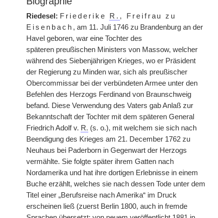
Biographie
Riedesel:
Friederike
R.
, Freifrau zu
Eisenbach
, am 11. Juli 1746 zu Brandenburg an der
Havel geboren, war eine Tochter des
späteren
|
preußischen Ministers von Massow, welcher
während des Siebenjährigen Krieges, wo er Präsident
der Regierung zu Minden war, sich als preußischer
Obercommissar bei der verbündeten Armee unter den
Befehlen des Herzogs Ferdinand von Braunschweig
befand. Diese Verwendung des Vaters gab Anlaß zur
Bekanntschaft der Tochter mit dem späteren General
Friedrich Adolf v.
R.
(s. o.), mit welchem sie sich nach
Beendigung des Krieges am 21. December 1762 zu
Neuhaus bei Paderborn in Gegenwart der Herzogs
vermählte. Sie folgte später ihrem Gatten nach
Nordamerika und hat ihre dortigen Erlebnisse in einem
Buche erzählt, welches sie nach dessen Tode unter dem
Titel einer „Berufsreise nach Amerika“ im Druck
erscheinen ließ (zuerst Berlin 1800, auch in fremde
Sprachen übersetzt; von neuem veröffentlicht 1881 in