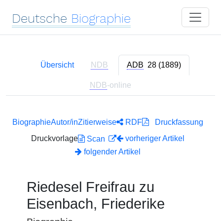
Deutsche
Biographie
Übersicht
NDB
ADB
28 (1889)
NDB
-online
Biographie
Autor/in
Zitierweise
RDF
Druckfassung
Druckvorlage
vorheriger Artikel
Scan
folgender Artikel
Riedesel Freifrau zu
Eisenbach, Friederike