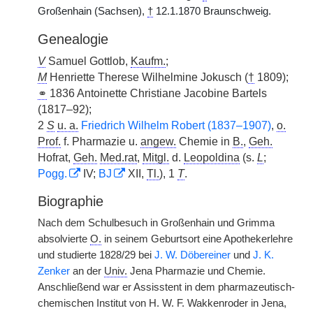
Großenhain (Sachsen),
†
12.1.1870 Braunschweig.
Genealogie
V
Samuel Gottlob,
Kaufm.
;
M
Henriette Therese Wilhelmine Jokusch (
†
1809);
⚭
1836 Antoinette Christiane Jacobine Bartels
(1817–92);
2
S
u. a.
Friedrich Wilhelm Robert (1837–1907)
,
o.
Prof.
f. Pharmazie u.
angew.
Chemie in
B.
,
Geh.
Hofrat,
Geh.
Med.rat
,
Mitgl.
d.
Leopoldina
(s.
L
;
Pogg.
IV;
BJ
XII,
Tl.
), 1
T
.
Biographie
Nach dem Schulbesuch in Großenhain und Grimma
absolvierte
O.
in seinem Geburtsort eine Apothekerlehre
und studierte 1828/29 bei
J. W. Döbereiner
und
J. K.
Zenker
an der
Univ.
Jena Pharmazie und Chemie.
Anschließend war er Assisstent in dem pharmazeutisch-
chemischen Institut von H. W. F. Wakkenroder in Jena,