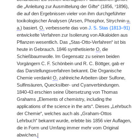
die „Anleitung zur Ausmittelung der Gifte“ (1856, ⁷1896),
die auf den Ergebnissen vieler von ihm durchgeführter
toxikologischer Analysen (Arsen, Phosphor, Strychnin
u.
a.
) basiert.
O.
verbesserte das von
J. S. Stas (1813–91)
entwickelte Verfahren zur Isolierung von Alkaloiden aus
Pflanzen wesentlich. Das „Stas-Otto-Verfahren“ ist bis
heute in Gebrauch. 1846 synthetisierte
O.
die
Schießbaumwolle. Im Gegensatz zu seinen beiden
Vorgängern C. F. Schönbein und R. C. Böttger, gab er
das Darstellungsverfahren bekannt. Die Organische
Chemie verdankt
O.
zahlreiche Arbeiten über Sulfone,
Sulfinsäuren, Quecksilber- und Cyanverbindungen.
1840-43 erschien seine Übersetzung von Thomas
Grahams „Elements of chemistry, including the
applications of the science in the arts“. Dieses „Lehrbuch
der Chemie“, welches auch als „Graham-Ottos
Lehrbuch“ bekannt wurde, erlebte bis 1856 vier Auflagen,
die in Form und Umfang immer mehr vom Original
abwichen.
|