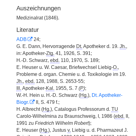
Auszeichnungen
Medizinalrat (1846).
Literatur
ADB
24;
G. E. Dann, Hervorragende
Dt.
Apotheker d. 19.
Jh.
,
in: Apotheker-
Ztg.
41, 1926, S. 391;
H.-D. Schwarz,
ebd.
110, 1970, S. 189;
E. Heuser u. W. Caesar, Briefwechsel Liebig-
O.
,
Probleme d. organ. Chemie u. d. Toxikologie im 19.
Jh.
,
ebd.
128, 1988, S. 2653-55;
Ill.
Apotheker-
Kal.
1955, S. 7
(
P
)
;
W.-H. Hein u. H.-D. Schwarz (
Hg.
),
Dt. Apotheker-
Biogr.
II, S. 479 f.;
H. Albrecht (
Hg.
), Catalogus Professorum d.
TU
Carolo-Wilhelmina zu Braunschweig, I, 1986 (
ebd.
II,
1991 zu
Friedrich Wilhelm Robert
);
E. Heuser (
Hg.
), Justus
v.
Liebig u. d. Pharmazeut J.