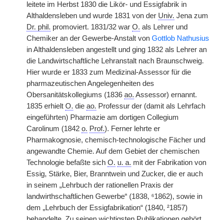
leitete im Herbst 1830 die Likör- und Essigfabrik in
Althaldensleben und wurde 1831 von der
Univ.
Jena zum
Dr. phil.
promoviert. 1831/32 war
O.
als Lehrer und
Chemiker an der Gewerbe-Anstalt von
Gottlob Nathusius
in Althaldensleben angestellt und ging 1832 als Lehrer an
die Landwirtschaftliche Lehranstalt nach Braunschweig.
Hier wurde er 1833 zum Medizinal-Assessor für die
pharmazeutischen Angelegenheiten des
Obersanitätskollegiums (1836
ao.
Assessor) ernannt.
1835 erhielt
O.
die
ao.
Professur der (damit als Lehrfach
eingeführten) Pharmazie am dortigen Collegium
Carolinum (1842
o.
Prof.
). Ferner lehrte er
Pharmakognosie, chemisch-technologische Fächer und
angewandte Chemie. Auf dem Gebiet der chemischen
Technologie befaßte sich
O.
u. a.
mit der Fabrikation von
Essig, Stärke, Bier, Branntwein und Zucker, die er auch
in seinem „Lehrbuch der rationellen Praxis der
landwirthschaftlichen Gewerbe“ (1838, ⁶1862), sowie in
dem „Lehrbuch der Essigfabrikation“ (1840, ²1857)
behandelte. Zu seinen wichtigsten Publikationen gehört