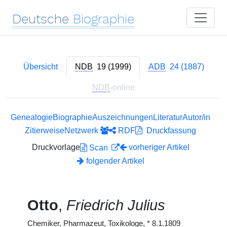
Deutsche
Biographie
Übersicht
NDB
19 (1999)
ADB
24 (1887)
NDB
-online
Genealogie
Biographie
Auszeichnungen
Literatur
Autor/in
Zitierweise
Netzwerk
RDF
Druckfassung
Druckvorlage
vorheriger Artikel
Scan
folgender Artikel
Otto
,
Friedrich Julius
Chemiker, Pharmazeut, Toxikologe,
*
8.1.1809