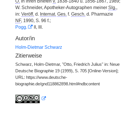
O.
in ihren Briefen
v.
1838-1840 u. 1856-1867, 1989;
W. Schneider, Apotheker-Autographen meiner
Slg.
,
in:
Veröff.
d.
Internat.
Ges.
f.
Gesch.
d. Pharmazie
NF
, 1990, S. 96 f.;
Pogg.
II, III.
Autor/in
Holm-Dietmar Schwarz
Zitierweise
Schwarz, Holm-Dietmar, "Otto, Friedrich Julius" in: Neue
Deutsche Biographie 19 (1999), S. 705 [Online-Version];
URL: https://www.deutsche-
biographie.de/gnd118862898.html#ndbcontent