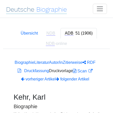
Deutsche
Biographie
Übersicht
NDB
ADB
51 (1906)
NDB
-online
Biographie
Literatur
Autor/in
Zitierweise
RDF
Druckfassung
Druckvorlage
Scan
vorheriger Artikel
folgender Artikel
Kehr, Karl
Biographie