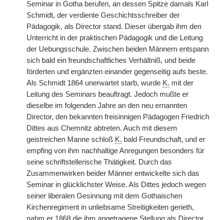
Seminar in Gotha berufen, an dessen Spitze damals Karl
Schmidt, der verdiente Geschichtsschreiber der
Pädagogik, als Director stand. Dieser übergab ihm den
Unterricht in der praktischen Pädagogik und die Leitung
der Uebungsschule. Zwischen beiden Männern entspann
sich bald ein freundschaftliches Verhältniß, und beide
förderten und ergänzten einander gegenseitig aufs beste.
Als Schmidt 1864 unerwartet starb, wurde
K.
mit der
Leitung des Seminars beauftragt. Jedoch mußte er
dieselbe im folgenden Jahre an den neu ernannten
Director, den bekannten freisinnigen Pädagogen Friedrich
Dittes aus Chemnitz abtreten. Auch mit diesem
geistreichen Manne schloß
K.
bald Freundschaft, und er
empfing von ihm nachhaltige Anregungen besonders für
seine schriftstellerische Thätigkeit. Durch das
Zusammenwirken beider Männer
|
entwickelte sich das
Seminar in glücklichster Weise. Als Dittes jedoch wegen
seiner liberalen Gesinnung mit dem Gothaischen
Kirchenregiment in unliebsame Streitigkeiten gerieth,
nahm er 1868 die ihm angetragene Stellung als Director