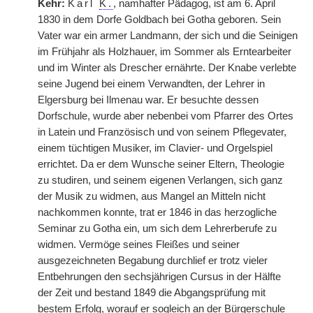
Kehr:
Karl
K.
, namhafter Pädagog, ist am 6. April
1830 in dem Dorfe Goldbach bei Gotha geboren. Sein
Vater war ein armer Landmann, der sich und die Seinigen
im Frühjahr als Holzhauer, im Sommer als Erntearbeiter
und im Winter als Drescher ernährte. Der Knabe verlebte
seine Jugend bei einem Verwandten, der Lehrer in
Elgersburg bei Ilmenau war. Er besuchte dessen
Dorfschule, wurde aber nebenbei vom Pfarrer des Ortes
in Latein und Französisch und von seinem Pflegevater,
einem tüchtigen Musiker, im Clavier- und Orgelspiel
errichtet. Da er dem Wunsche seiner Eltern, Theologie
zu studiren, und seinem eigenen Verlangen, sich ganz
der Musik zu widmen, aus Mangel an Mitteln nicht
nachkommen konnte, trat er 1846 in das herzogliche
Seminar zu Gotha ein, um sich dem Lehrerberufe zu
widmen. Vermöge seines Fleißes und seiner
ausgezeichneten Begabung durchlief er trotz vieler
Entbehrungen den sechsjährigen Cursus in der Hälfte
der Zeit und bestand 1849 die Abgangsprüfung mit
bestem Erfolg, worauf er sogleich an der Bürgerschule