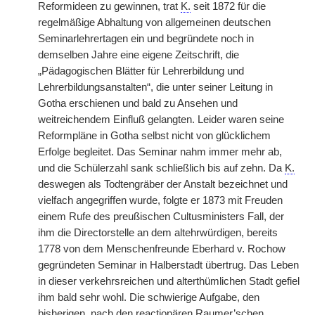
Reformideen zu gewinnen, trat
K.
seit 1872 für die
regelmäßige Abhaltung von allgemeinen deutschen
Seminarlehrertagen ein und begründete noch in
demselben Jahre eine eigene Zeitschrift, die
„Pädagogischen Blätter für Lehrerbildung und
Lehrerbildungsanstalten“, die unter seiner Leitung in
Gotha erschienen und bald zu Ansehen und
weitreichendem Einfluß gelangten. Leider waren seine
Reformpläne in Gotha selbst nicht von glücklichem
Erfolge begleitet. Das Seminar nahm immer mehr ab,
und die Schülerzahl sank schließlich bis auf zehn. Da
K.
deswegen als Todtengräber der Anstalt bezeichnet und
vielfach angegriffen wurde, folgte er 1873 mit Freuden
einem Rufe des preußischen Cultusministers Fall, der
ihm die Directorstelle an dem altehrwürdigen, bereits
1778 von dem Menschenfreunde Eberhard v. Rochow
gegründeten Seminar in Halberstadt übertrug. Das Leben
in dieser verkehrsreichen und alterthümlichen Stadt gefiel
ihm bald sehr wohl. Die schwierige Aufgabe, den
bisherigen, nach den reactionären Raumer’schen