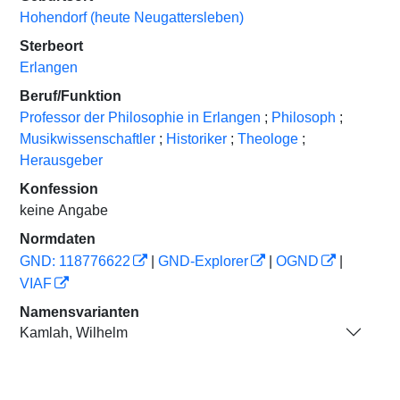
Hohendorf (heute Neugattersleben)
Sterbeort
Erlangen
Beruf/Funktion
Professor der Philosophie in Erlangen
;
Philosoph
;
Musikwissenschaftler
;
Historiker
;
Theologe
;
Herausgeber
Konfession
keine Angabe
Normdaten
GND: 118776622
|
GND-Explorer
|
OGND
|
VIAF
Namensvarianten
Kamlah, Wilhelm