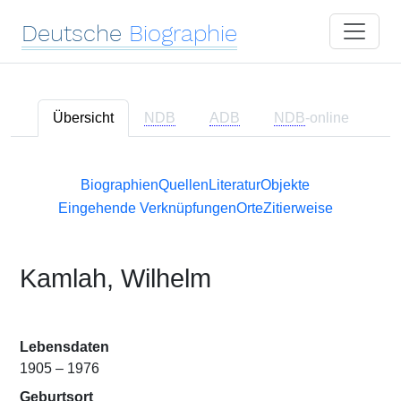
Deutsche
Biographie
Übersicht
NDB
ADB
NDB
-online
Biographien
Quellen
Literatur
Objekte
Eingehende Verknüpfungen
Orte
Zitierweise
Kamlah, Wilhelm
Lebensdaten
1905 – 1976
Geburtsort