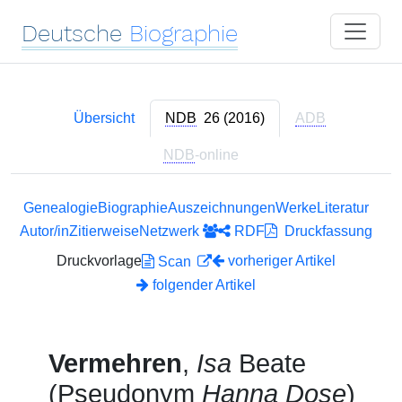
Deutsche
Biographie
Übersicht
NDB
26 (2016)
ADB
NDB
-online
Genealogie
Biographie
Auszeichnungen
Werke
Literatur
Autor/in
Zitierweise
Netzwerk
RDF
Druckfassung
Druckvorlage
vorheriger Artikel
Scan
folgender Artikel
Vermehren
,
Isa
Beate
(Pseudonym
Hanna Dose
)