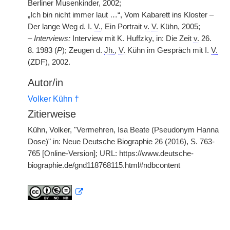
Berliner Musenkinder, 2002;
„Ich bin nicht immer laut …“, Vom Kabarett ins Kloster –
Der lange Weg d. I.
V.
, Ein Portrait
v.
V.
Kühn, 2005;
–
Interviews:
Interview mit K. Huffzky, in: Die Zeit
v.
26.
8. 1983 (
P
); Zeugen d.
Jh.
,
V.
Kühn im Gespräch mit I.
V.
(ZDF), 2002.
Autor/in
Volker Kühn †
Zitierweise
Kühn, Volker, "Vermehren, Isa Beate (Pseudonym Hanna
Dose)" in: Neue Deutsche Biographie 26 (2016), S. 763-
765 [Online-Version]; URL: https://www.deutsche-
biographie.de/gnd118768115.html#ndbcontent