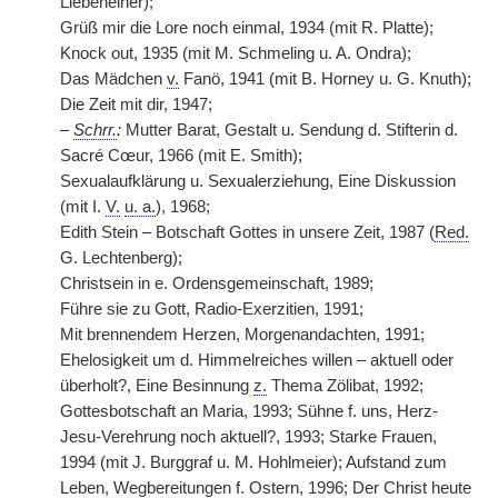
Liebeneiner);
Grüß mir die Lore noch einmal, 1934 (mit R. Platte);
Knock out, 1935 (mit M. Schmeling u. A. Ondra);
Das Mädchen
v.
Fanö, 1941 (mit B. Horney u. G. Knuth);
Die Zeit mit dir, 1947;
–
Schrr.
:
Mutter Barat, Gestalt u. Sendung d. Stifterin d.
Sacré Cœur, 1966 (mit E. Smith);
Sexualaufklärung u. Sexualerziehung, Eine Diskussion
(mit I.
V.
u. a.
), 1968;
Edith Stein – Botschaft Gottes in unsere Zeit, 1987 (
Red.
G. Lechtenberg);
Christsein in e. Ordensgemeinschaft, 1989;
Führe sie zu Gott, Radio-Exerzitien, 1991;
Mit brennendem Herzen, Morgenandachten, 1991;
Ehelosigkeit um d. Himmelreiches willen – aktuell oder
überholt?, Eine Besinnung
z.
Thema Zölibat, 1992;
Gottesbotschaft an Maria, 1993; Sühne f. uns, Herz-
Jesu-Verehrung noch aktuell?, 1993; Starke Frauen,
1994 (mit J. Burggraf u. M. Hohlmeier); Aufstand zum
Leben, Wegbereitungen f. Ostern, 1996; Der Christ heute