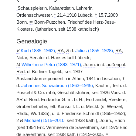
|
Schauspielerin, Kabarettistin, Lehrerin,
Ordensschwester,
*
21.4.1918 Lübeck,
†
15.7.2009
Bonn,
⚰
Bonn-Pützchen, Friedhof des Herz-Jesu-
Klosters. (lutherisch, seit 1938 katholisch)
Genealogie
V
Kurt (1885–1962)
,
RA
,
S
d.
Julius (1855–1928)
,
RA
,
Notar, Senator d. Hansestadt Lübeck;
M
Wilhelmine Petra (1893–1971)
,
Journ.
in d.
außenpol.
Red.
d. Berliner Tagebl., seit 1937
Auslandskorrespondentin in Athen, 1941 in Lissabon,
T
d.
Johannes Schwabroch (1863–1945)
,
Kaufm.
,
Teilh.
d.
Possehl &
Co.
mbh, Geschäftsführer, seit 1926
Vors.
d.
AR
d. Nord. Erzkontor G. m.
b.
H.
, Erzhandel, Reederei,
Grubenbetriebe,
lett.
Konsul f.
L.
u.
Meckl.
(s. Wenzel;
Rhdb.; Wi. 1935), u. d. Friederike Schmidt (1865–1952);
2
B
Michael (1915–2010
, seit 1938
kath.
),
Journ.
, Erich
(seit 1954 Eric Vermeeren de Saventhem, seit 1979 Eric
de Saventhem, seit 1938
kath.
) (1919–2005,
⚭