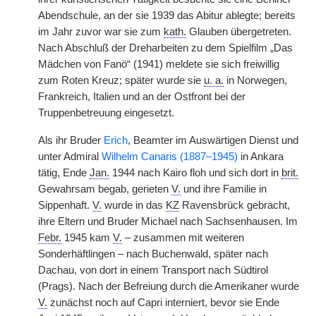
Abendschule, an der sie 1939 das Abitur ablegte; bereits
im Jahr zuvor war sie zum
kath.
Glauben übergetreten.
Nach Abschluß der Dreharbeiten zu dem Spielfilm „Das
Mädchen von Fanö“ (1941) meldete sie sich freiwillig
zum Roten Kreuz; später wurde sie
u. a.
in Norwegen,
Frankreich, Italien und an der Ostfront bei der
Truppenbetreuung eingesetzt.
Als ihr Bruder
Erich
, Beamter im Auswärtigen Dienst und
unter Admiral
Wilhelm Canaris (1887–1945)
in Ankara
tätig, Ende
Jan.
1944 nach Kairo floh und sich dort in
brit.
Gewahrsam begab, gerieten
V.
und ihre Familie in
Sippenhaft.
V.
wurde in das
KZ
Ravensbrück gebracht,
ihre Eltern und Bruder Michael nach Sachsenhausen. Im
Febr.
1945 kam
V.
– zusammen mit weiteren
Sonderhäftlingen – nach Buchenwald, später nach
Dachau, von dort in einem Transport nach Südtirol
(Prags). Nach der Befreiung durch die Amerikaner wurde
V.
zunächst noch auf Capri interniert, bevor sie Ende