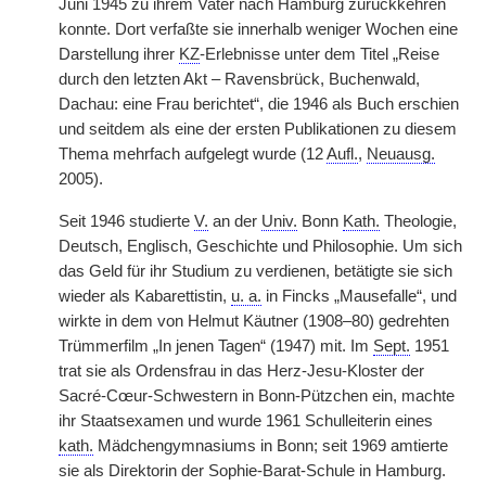
Juni 1945 zu ihrem Vater nach Hamburg zurückkehren
konnte. Dort verfaßte sie innerhalb weniger Wochen eine
Darstellung ihrer
KZ
-Erlebnisse unter dem Titel „Reise
durch den letzten Akt – Ravensbrück, Buchenwald,
Dachau: eine Frau berichtet“, die 1946 als Buch erschien
und seitdem als eine der ersten Publikationen zu diesem
Thema mehrfach aufgelegt wurde (12
Aufl.
,
Neuausg.
2005).
Seit 1946 studierte
V.
an der
Univ.
Bonn
Kath.
Theologie,
Deutsch, Englisch, Geschichte und Philosophie. Um sich
das Geld für ihr Studium zu verdienen, betätigte sie sich
wieder als Kabarettistin,
u. a.
in Fincks „Mausefalle“, und
wirkte in dem von Helmut Käutner (1908–80) gedrehten
Trümmerfilm „In jenen Tagen“ (1947) mit. Im
Sept.
1951
trat sie als Ordensfrau in das Herz-Jesu-Kloster der
Sacré-Cœur-Schwestern in Bonn-Pützchen ein, machte
ihr Staatsexamen und wurde 1961 Schulleiterin eines
kath.
Mädchengymnasiums in Bonn; seit 1969 amtierte
sie als Direktorin der Sophie-Barat-Schule in Hamburg.