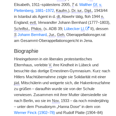
Elisabeth, 1911–spätestens 2005,
T
d.
Walther
Gf.
v.
Plettenberg, 1881–1972
,
Kaufm.
),
Dr. iur.
,
Dipl.
, 1943/44
in Istanbul als Agent in d.
dt.
Abwehr tätig, floh 1944
n.
England;
evtl.
Verwandter
Johann Bernhard (1777–1803),
Schriftst.
,
Philos.
(s. ADB 39;
Lübecker
Ll.
II), dessen
S
Johann Bernhard
,
Jur.
,
Geh.
Oberappellationsger.rat
am Gesammt-Oberappellationsgericht in Jena.
Biographie
Hineingeboren in ein liberales protestantisches
Elternhaus, verlebte
V.
ihre Kindheit in Lübeck und
besuchte das dortige Ernestinen-Gymnasium. Kurz nach
Hitlers Machtübernahme zeigte sie Solidarität mit einer
jüd.
Mitschülerin und weigerte sich, die Hakenkreuzfahne
zu grüßen – daraufhin wurde sie von der Schule
verwiesen. Zusammen mit ihrer Mutter übersiedelte sie
nach Berlin, wo sie im
Nov.
1933 – da noch minderjährig
– unter dem Pseudonym „Hanna Dose“ in dem von
Werner Finck (1902–78)
und Rudolf Platte (1904–84)