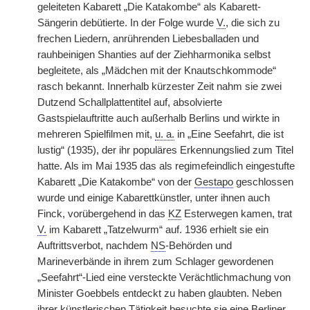
geleiteten Kabarett „Die Katakombe“ als Kabarett-
Sängerin debütierte. In der Folge wurde
V.
, die sich zu
frechen Liedern, anrührenden Liebesballaden und
rauhbeinigen Shanties auf der Ziehharmonika selbst
begleitete, als „Mädchen mit der Knautschkommode“
rasch bekannt. Innerhalb kürzester Zeit nahm sie zwei
Dutzend Schallplattentitel auf, absolvierte
Gastspielauftritte auch außerhalb Berlins und wirkte in
mehreren Spielfilmen mit,
u. a.
in „Eine Seefahrt, die ist
lustig“ (1935), der ihr populäres Erkennungslied zum Titel
hatte. Als im Mai 1935 das als regimefeindlich eingestufte
Kabarett „Die Katakombe“ von der
Gestapo
geschlossen
wurde und einige Kabarettkünstler, unter ihnen auch
Finck, vorübergehend in das
KZ
Esterwegen kamen, trat
V.
im Kabarett „Tatzelwurm“ auf. 1936 erhielt sie ein
Auftrittsverbot, nachdem
NS
-Behörden und
Marineverbände in ihrem zum Schlager gewordenen
„Seefahrt“-Lied eine versteckte Verächtlichmachung von
Minister Goebbels entdeckt zu haben glaubten. Neben
ihrer künstlerischen Tätigkeit besuchte sie eine Berliner