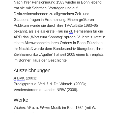
Nach ihrer Pensionierung 1983 wieder in Bonn lebend,
trat sie mit Schriften, Vorträgen und auf
Diskussionsabenden zu allgemeinen Zeit- und
Glaubensfragen in Erscheinung. Einem größeren
Publikum wurde sie durch ihre TV-Auftritte 1983–95
bekannt, als sie als erste Frau im
dt.
Fernsehen für die
ARD das „Wort zum Sonntag“ sprach.
V.
lebte zuletzt in
einem Altenwohnheim ihres Ordens in Bonn-Pützchen.
Ihr Nachlaß wurde dem Bundesarchiv übergeben, ihre
Ziehharmonika „Agathe“ hat seit 2005 einen Ehrenplatz
im Bonner Haus der Geschichte.
Auszeichnungen
A
BVK
(2003);
Predigtpreis d.
Verl.
f. d.
Dt.
Wirtsch.
(2003);
Verdienstorden d. Landes
NRW
(2006).
Werke
Weitere
W
u. a.
Filme:
Musik im Blut, 1934 (mit W.