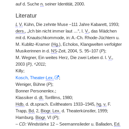
auf d. Suche
n.
seiner Identität, 2000.
Literatur
L
V.
Kühn, Die zehnte Muse –111 Jahre Kabarett, 1993;
ders.
, „Ich bin nicht immer laut …“, I.
V.
, das Mädchen
mit d. Knautschkommode, in: A.-Ch. Rhode-Jüchtern u.
M. Kublitz-Kramer (
Hg.
), Echolos, Klangwelten verfolgter
Musikerinnen in d.
NS
-Zeit, 2004, S. 95–107 (
P
);
M. Wegner, Ein weites Herz, Die zwei Leben d. I.
V.
,
2003 (
P), ⁴2011
;
Killy;
Kosch, Theater-
Lex.
;
Weniger, Bühne (
P
);
Bonner Personenlex.;
Klassiker d.
dt.
Tonfilms, 1980;
Hdb.
d. dt.sprach. Exiltheaters 1933–1945,
hg.
v.
F.
Trapp,
Bd.
2,
Biogr. Lex.
d. Theaterkünstler, 1999;
Hamburg.
Biogr.
VI (
P
);
–
CD:
Windstärke 12 – Seemannslieder u. Balladen,
Ed.