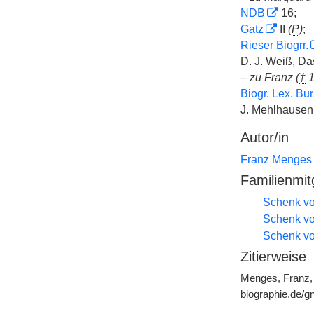
NDB
16;
Gatz
II
(
P
)
;
Rieser Biogrr.
D. J. Weiß, D
–
zu Franz (
†
1
Biogr. Lex. Bu
J. Mehlhausen
Autor/in
Franz Menges
Familienmit
Schenk vo
Schenk von
Schenk vo
Zitierweise
Menges, Franz, 
biographie.de/