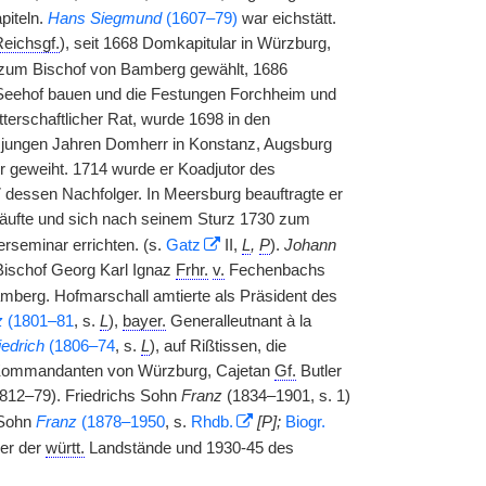
piteln.
Hans Siegmund
(1607–79)
war eichstätt.
eichsgf.
), seit 1668 Domkapitular in Würzburg,
 zum Bischof von Bamberg gewählt, 1686
Seehof bauen und die Festungen Forchheim und
tterschaftlicher Rat, wurde 1698 in den
in jungen Jahren Domherr in Konstanz, Augsburg
 geweiht. 1714 wurde er Koadjutor des
dessen Nachfolger. In Meersburg beauftragte er
häufte und sich nach seinem Sturz 1730 zum
rseminar errichten. (s.
Gatz
II,
L
,
P
).
Johann
ischof Georg Karl Ignaz
Frhr.
v.
Fechenbachs
mberg. Hofmarschall amtierte als Präsident des
z
(1801–81
, s.
L
),
bayer.
Generalleutnant à la
iedrich
(1806–74
, s.
L
), auf Rißtissen, die
Kommandanten von Würzburg, Cajetan
Gf.
Butler
812–79). Friedrichs Sohn
Franz
(1834–1901, s. 1)
 Sohn
Franz
(1878–1950
, s.
Rhdb.
[P];
Biogr.
mer der
württ.
Landstände und 1930-45 des