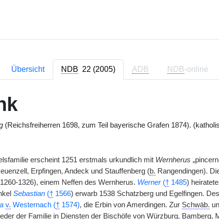
Übersicht
NDB
22 (2005)
ADB
NDB
-online
nk
g
(Reichsfreiherren 1698, zum Teil bayerische Grafen 1874). (katholi
lsfamilie erscheint 1251 erstmals urkundlich mit
Wernherus
„pincern
Neuenzell, Erpfingen, Andeck und Stauffenberg (
b.
Rangendingen). Die
1260-1326), einem Neffen des Wernherus.
Werner
(
†
1485
) heiratet
Enkel
Sebastian
(
†
1566
) erwarb 1538 Schatzberg und Egelfingen. D
a
v.
Westernach (
†
1574)
, die Erbin von Amerdingen. Zur
Schwäb.
un
lieder der Familie in Diensten der Bischöfe von Würzburg, Bamberg, M