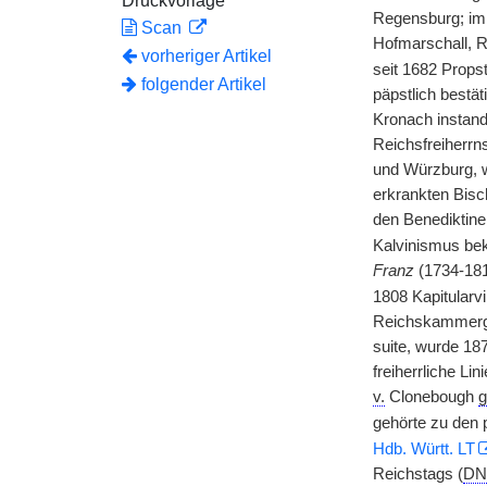
Druckvorlage
Regensburg; im
Scan
Hofmarschall, R
vorheriger Artikel
seit 1682 Propst
folgender Artikel
päpstlich bestät
Kronach instand
Reichsfreiherrn
und Würzburg, w
erkrankten Bisc
den Benediktin
Kalvinismus bek
Franz
(1734-181
1808 Kapitularv
Reichskammerger
suite, wurde 18
freiherrliche Lin
v.
Clonebough
g
gehörte zu den 
Hdb. Württ. LT
Reichstags (
DN