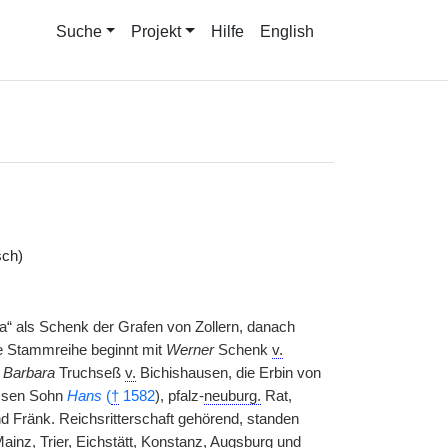
Suche
Projekt
Hilfe
English
sch)
a“ als Schenk der Grafen von Zollern, danach
 Stammreihe beginnt mit
Werner
Schenk
v.
e
Barbara
Truchseß
v.
Bichishausen, die Erbin von
essen Sohn
Hans
(
†
1582
), pfalz-
neuburg.
Rat,
d Fränk. Reichsritterschaft gehörend, standen
ainz, Trier, Eichstätt, Konstanz, Augsburg und