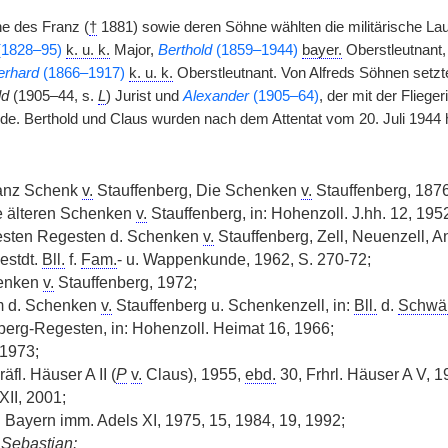
e des Franz (
†
1881) sowie deren Söhne wählten die militärische La
1828–95)
k. u. k.
Major,
Berthold
(1859–1944)
bayer.
Oberstleutnant
erhard
(1866–1917)
k. u. k.
Oberstleutnant. Von Alfreds Söhnen setz
ld
(1905–44, s.
L
) Jurist und
Alexander
(1905–64)
, der mit der Flieger
rde. Berthold und Claus wurden nach dem Attentat vom 20. Juli 1944 h
ranz Schenk
v.
Stauffenberg, Die Schenken
v.
Stauffenberg, 1876
e älteren Schenken
v.
Stauffenberg, in: Hohenzoll. J.hh. 12, 1952
hesten Regesten d. Schenken
v.
Stauffenberg, Zell, Neuenzell, A
estdt.
Bll.
f.
Fam.
- u. Wappenkunde, 1962, S. 270-72;
henken
v.
Stauffenberg, 1972;
Um d. Schenken
v.
Stauffenberg u. Schenkenzell, in:
Bll.
d.
Schwä
nberg-Regesten, in: Hohenzoll. Heimat 16, 1966;
1973;
äfl. Häuser A II (
P
v.
Claus), 1955,
ebd.
30, Frhrl. Häuser A V, 
XII, 2001;
n Bayern imm. Adels XI, 1975, 15, 1984, 19, 1992;
Sebastian: