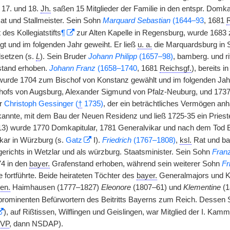
 17. und 18.
Jh.
saßen 15 Mitglieder der Familie in den entspr. Domka
at und Stallmeister. Sein Sohn
Marquard Sebastian
(1644–93
, 1681
R
 des Kollegiatstifts
¶
zur Alten Kapelle in Regensburg, wurde 1683
igt und im folgenden Jahr geweiht. Er ließ
u. a.
die Marquardsburg in 
setzen (s.
L
). Sein Bruder
Johann Philipp
(1657–98)
, bamberg. und ri
stand erhoben.
Johann Franz
(1658–1740
, 1681
Reichsgf.
), bereits 
urde 1704 zum Bischof von Konstanz gewählt und im folgenden Jahr
hofs von Augsburg, Alexander Sigmund von Pfalz-Neuburg, und 1737 
er
Christoph Gessinger (
†
1735)
, der ein beträchtliches Vermögen an
annte, mit dem Bau der Neuen Residenz und ließ 1725-35 ein Prieste
3) wurde 1770 Domkapitular, 1781 Generalvikar und nach dem Tod B
ikar in Würzburg (s.
Gatz
I).
Friedrich
(1767–1808)
,
ksl.
Rat und ba
ichts in Wetzlar und als würzburg. Staatsminister. Sein Sohn
Fran
74 in den
bayer.
Grafenstand erhoben, während sein weiterer Sohn
Fr
ie fortführte. Beide heirateten Töchter des
bayer.
Generalmajors und 
en.
Haimhausen (1777–1827)
Eleonore
(1807–61) und
Klementine
(1
prominenten Befürwortern des Beitritts Bayerns zum Reich. Dessen
), auf Rißtissen, Wilflingen und Geislingen, war Mitglied der I. Kam
VP
, dann NSDAP).