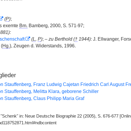
(
P
)
;
as exemte
Bm.
Bamberg, 2000, S. 571-97;
881):
rschenschaft
(
L
,
P
)
;
– zu Berthold (
†
1944):
J. Ellwanger, Fors
 (
Hg.
), Zeugen d. Widerstands, 1996.
glieder
n Stauffenberg, Franz Ludwig Cajetan Friedrich Carl August Fre
 Stauffenberg, Melitta Klara, geborene Schiller
n Stauffenberg, Claus Philipp Maria Graf
"Schenk" in: Neue Deutsche Biographie 22 (2005), S. 676-677 [Onlin
gnd118752871.html#ndbcontent