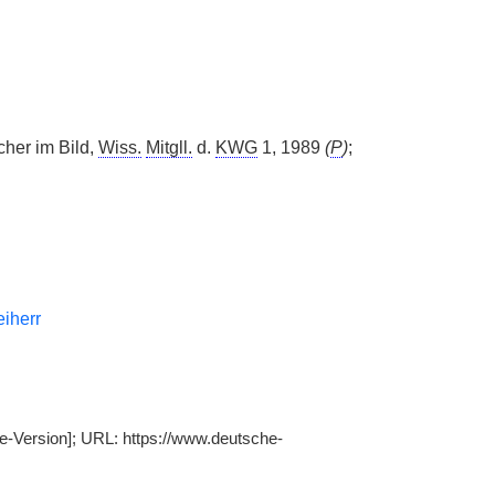
cher im Bild,
Wiss.
Mitgll.
d.
KWG
1, 1989
(
P
)
;
iherr
e-Version]; URL: https://www.deutsche-