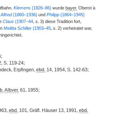
ufbahn.
Klemens
(1826–86)
wurde
bayer.
Oberst à
,
Alfred
(1860–1936)
und
Philipp
(1864–1945)
te
Claus
(1907–44
, s. 3) diese Tradition fort,
in
Melitta
Schiller (1903–45
, s. 2) verheiratet war,
ingerichtet.
;
, S. 119-24;
ndeck, Erpfingen,
ebd.
14, 1954, S. 142-63;
b.
Albver.
61, 1955;
1963,
ebd.
101, Gräfl. Häuser 13, 1991,
ebd.