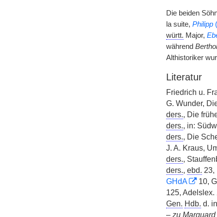
Die beiden Söhn
la suite,
Philipp
(
württ.
Major,
Eb
während
Bertho
Althistoriker wu
Literatur
Friedrich u. F
G. Wunder, Di
ders.
, Die frü
ders.
, in: Südw
ders.
, Die Sc
J. A. Kraus, 
ders.
, Stauffe
ders.
,
ebd.
23, 
GHdA
10, Gr
125, Adelslex. 
Gen.
Hdb.
d. i
–
zu Marquard 