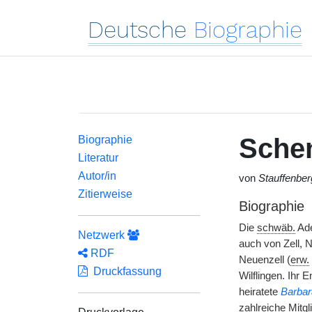
Deutsche
Biographie
Sche
Biographie
Literatur
Autor/in
von
Stauffenber
Zitierweise
Biographie
Die
schwäb.
Ade
Netzwerk
auch von Zell, 
RDF
Neuenzell (
erw.
Druckfassung
Wilflingen. Ihr 
heiratete
Barbar
zahlreiche Mitg