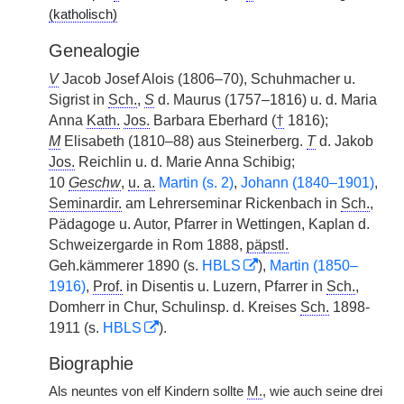
(katholisch)
Genealogie
V
Jacob Josef Alois (1806–70), Schuhmacher u.
Sigrist in
Sch.
,
S
d. Maurus (1757–1816) u. d. Maria
Anna
Kath.
Jos.
Barbara Eberhard (
†
1816);
M
Elisabeth (1810–88) aus Steinerberg.
T
d. Jakob
Jos.
Reichlin u. d. Marie Anna Schibig;
10
Geschw
,
u. a.
Martin (s. 2)
,
Johann (1840–1901)
,
Seminardir.
am Lehrerseminar Rickenbach in
Sch.
,
Pädagoge u. Autor, Pfarrer in Wettingen, Kaplan d.
Schweizergarde in Rom 1888,
päpstl.
Geh.kämmerer 1890 (s.
HBLS
),
Martin (1850–
1916)
,
Prof.
in Disentis u. Luzern, Pfarrer in
Sch.
,
Domherr in Chur, Schulinsp. d. Kreises
Sch.
1898-
1911 (s.
HBLS
).
Biographie
Als neuntes von elf Kindern sollte
M.
, wie auch seine drei