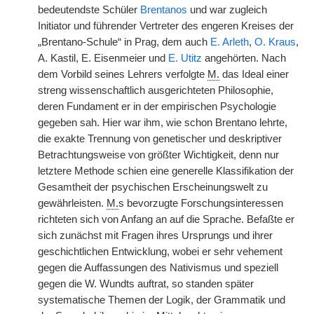
bedeutendste Schüler
Brentanos
und war zugleich
Initiator und führender Vertreter des engeren Kreises der
„Brentano-Schule“ in Prag, dem auch
E. Arleth
,
O. Kraus
,
A. Kastil, E. Eisenmeier und
E. Utitz
angehörten. Nach
dem Vorbild seines Lehrers verfolgte
M.
das Ideal einer
streng wissenschaftlich ausgerichteten Philosophie,
deren Fundament er in der empirischen Psychologie
gegeben sah. Hier war ihm, wie schon Brentano lehrte,
die exakte
|
Trennung von genetischer und deskriptiver
Betrachtungsweise von größter Wichtigkeit, denn nur
letztere Methode schien eine generelle Klassifikation der
Gesamtheit der psychischen Erscheinungswelt zu
gewährleisten.
M.
s bevorzugte Forschungsinteressen
richteten sich von Anfang an auf die Sprache. Befaßte er
sich zunächst mit Fragen ihres Ursprungs und ihrer
geschichtlichen Entwicklung, wobei er sehr vehement
gegen die Auffassungen des Nativismus und speziell
gegen die W. Wundts auftrat, so standen später
systematische Themen der Logik, der Grammatik und