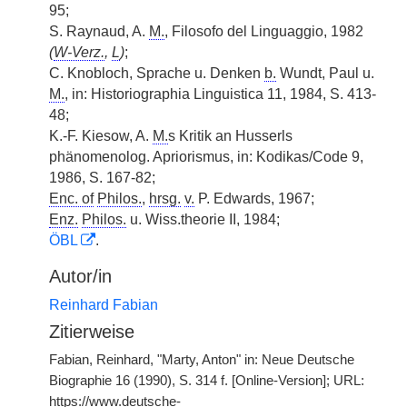
95;
S. Raynaud, A.
M.
, Filosofo del Linguaggio, 1982
(
W-Verz.
,
L
)
;
C. Knobloch, Sprache u. Denken
b.
Wundt, Paul u.
M.
, in: Historiographia Linguistica 11, 1984, S. 413-
48;
K.-F. Kiesow, A.
M.
s Kritik an Husserls
phänomenolog. Apriorismus, in: Kodikas/Code 9,
1986, S. 167-82;
Enc. of
Philos.
,
hrsg.
v.
P. Edwards, 1967;
Enz.
Philos.
u. Wiss.theorie II, 1984;
ÖBL
.
Autor/in
Reinhard Fabian
Zitierweise
Fabian, Reinhard, "Marty, Anton" in: Neue Deutsche
Biographie 16 (1990), S. 314 f. [Online-Version]; URL:
https://www.deutsche-