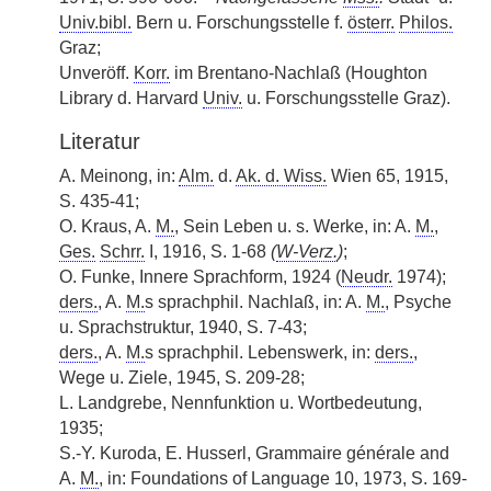
Univ.bibl.
Bern u. Forschungsstelle f.
österr.
Philos.
Graz;
Unveröff.
Korr.
im Brentano-Nachlaß (Houghton
Library d. Harvard
Univ.
u. Forschungsstelle Graz).
Literatur
A. Meinong, in:
Alm.
d.
Ak. d. Wiss.
Wien 65, 1915,
S. 435-41;
O. Kraus, A.
M.
, Sein Leben u. s. Werke, in: A.
M.
,
Ges.
Schrr.
I, 1916, S. 1-68
(
W-Verz.
)
;
O. Funke, Innere Sprachform, 1924 (
Neudr.
1974);
ders.
, A.
M.
s sprachphil. Nachlaß, in: A.
M.
, Psyche
u. Sprachstruktur, 1940, S. 7-43;
ders.
, A.
M.
s sprachphil. Lebenswerk, in:
ders.
,
Wege u. Ziele, 1945, S. 209-28;
L. Landgrebe, Nennfunktion u. Wortbedeutung,
1935;
S.-Y. Kuroda, E. Husserl, Grammaire générale and
A.
M.
, in: Foundations of Language 10, 1973, S. 169-