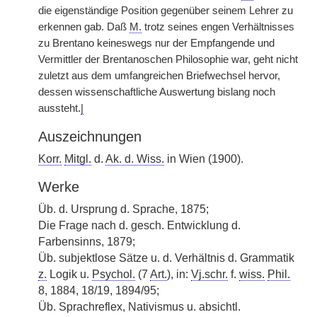
die eigenständige Position gegenüber seinem Lehrer zu
erkennen gab. Daß
M.
trotz seines engen Verhältnisses
zu Brentano keineswegs nur der Empfangende und
Vermittler der Brentanoschen Philosophie war, geht nicht
zuletzt aus dem umfangreichen Briefwechsel hervor,
dessen wissenschaftliche Auswertung bislang noch
aussteht.
|
Auszeichnungen
Korr.
Mitgl.
d.
Ak. d. Wiss.
in Wien (1900).
Werke
Üb. d. Ursprung d. Sprache, 1875;
Die Frage nach d. gesch. Entwicklung d.
Farbensinns, 1879;
Üb. subjektlose Sätze u. d. Verhältnis d. Grammatik
z.
Logik u.
Psychol.
(7
Art.
), in:
Vj.schr.
f.
wiss.
Phil.
8, 1884, 18/19, 1894/95;
Üb. Sprachreflex, Nativismus u. absichtl.