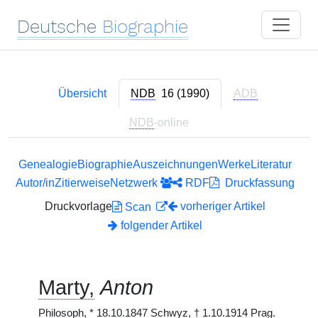
Deutsche
Biographie
Übersicht
NDB
16 (1990)
ADB
NDB
-online
Genealogie
Biographie
Auszeichnungen
Werke
Literatur
Autor/in
Zitierweise
Netzwerk
RDF
Druckfassung
Druckvorlage
vorheriger Artikel
Scan
folgender Artikel
Marty,
Anton
Philosoph,
*
18.10.1847 Schwyz,
†
1.10.1914 Prag.