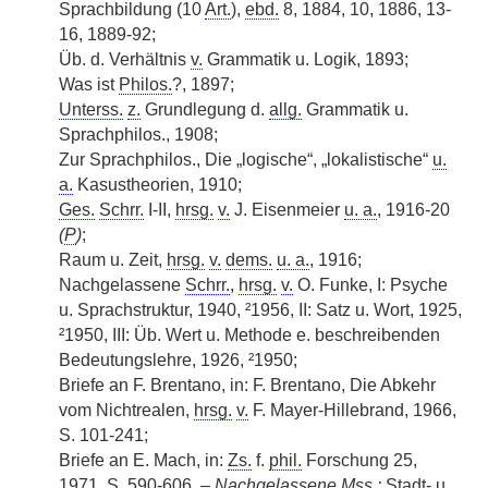
Sprachbildung (10
Art.
),
ebd.
8, 1884, 10, 1886, 13-
16, 1889-92;
Üb. d. Verhältnis
v.
Grammatik u. Logik, 1893;
Was ist
Philos.
?, 1897;
Unterss.
z.
Grundlegung d.
allg.
Grammatik u.
Sprachphilos., 1908;
Zur Sprachphilos., Die „logische“, „lokalistische“
u.
a.
Kasustheorien, 1910;
Ges.
Schrr.
I-II,
hrsg.
v.
J. Eisenmeier
u. a.
, 1916-20
(
P
)
;
Raum u. Zeit,
hrsg.
v.
dems.
u. a.
, 1916;
Nachgelassene
Schrr.
,
hrsg.
v.
O. Funke, I: Psyche
u. Sprachstruktur, 1940, ²1956, II: Satz u. Wort, 1925,
²1950, III: Üb. Wert u. Methode e. beschreibenden
Bedeutungslehre, 1926, ²1950;
Briefe an F. Brentano, in: F. Brentano, Die Abkehr
vom Nichtrealen,
hrsg.
v.
F. Mayer-Hillebrand, 1966,
S. 101-241;
Briefe an E. Mach, in:
Zs.
f.
phil.
Forschung 25,
1971, S. 590-606. –
Nachgelassene
Mss.
:
Stadt- u.