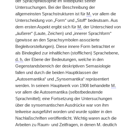
der Sprachphilosophie im Mittelpunkt seiner
Untersuchungen. Bei der Beschreibung der
allgemeinsten Sprachstrukturen ist für
M.
vor allem die
Unterscheidung von „Form“ und „Stoff“ bedeutsam. Aus
dem ersten Aspekt ergibt sich für
M.
der Unterschied von
„äußerer“ (Laute, Zeichen) und „innerer Sprachform“
(gewisse an den Sprachsymbolen assoziierte
Begleitvorstellungen). Diese innere Form betrachtet er
als Bindeglied zur inhaltlichen (stofflichen) Sprachebene,
d. h.
der Ebene der Bedeutungen, welche in den
Gegenstandsbereich der deskriptiven Semasiologie
fallen und durch die beiden Hauptklassen der
„Autosemantika“ und „Synsemantika“ repräsentiert
werden. In seinem Hauptwerk von 1908 behandelte
M.
vor allem die Autosemantika (selbstbedeutende
Sprachmittel); eine Fortsetzung der Untersuchungen
über die synsemantischen Ausdrücke war von ihm
teilweise ausgeführt worden und wurde später in den
Nachlaßschriften veröffentlicht. Wichtig waren auch die
Arbeiten zu Raum- und Zeitfragen, in denen
M.
deutlich