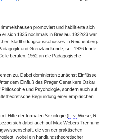
rimmelshausen promoviert und habilitierte sich
te er sich 1935 nochmals in Breslau. 1922/23 war
schen Stadtbildungsausschusses in Reichenberg.
r Pädagogik und Grenzlandkunde, seit 1936 lehrte
elle berufen, 1952 an die Pädagogische
emen zu. Dabei dominierten zunächst Einflüsse
 Unter dem Einfluß des Prager Genetikers Oskar
 Philosophie und Psychologie, sondern auch auf
aftstheoretische Begründung einer empirischen
mit Hilfe der formalen Soziologie (
L.
v.
Wiese, R.
 bezog sich dabei auch auf Max Webers Trennung
ungswissenschaft, die von der praktischen
angelegt, wobei ein handlungstheoretischer