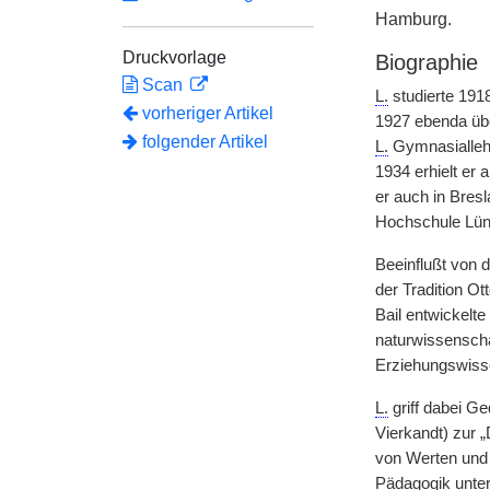
Hamburg.
Druckvorlage
Biographie
Scan
L.
studierte 191
vorheriger Artikel
1927 ebenda über
folgender Artikel
L.
Gymnasiallehr
1934 erhielt er
er auch in Bres
Hochschule Lüne
Beeinflußt von
der Tradition O
Bail entwickelte
naturwissenscha
Erziehungswiss
L.
griff dabei Ge
Vierkandt) zur 
von Werten und 
Pädagogik unters