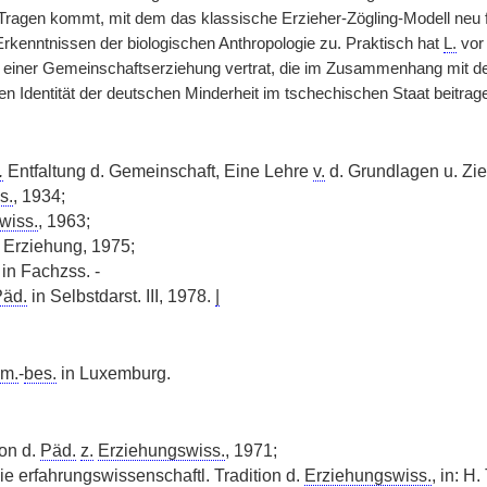
agen kommt, mit dem das klassische Erzieher-Zögling-Modell neu fo
Erkenntnissen der biologischen Anthropologie zu. Praktisch hat
L.
vor 
 einer Gemeinschaftserziehung vertrat, die im Zusammenhang mit de
en Identität der deutschen Minderheit im tschechischen Staat beitrage
.
Entfaltung d. Gemeinschaft, Eine Lehre
v.
d. Grundlagen u. Zie
s.
, 1934;
wiss.
, 1963;
Erziehung, 1975;
in Fachzss. -
äd.
in Selbstdarst. III, 1978.
|
m.
-
bes.
in Luxemburg.
on d.
Päd.
z.
Erziehungswiss.
, 1971;
ie erfahrungswissenschaftl. Tradition d.
Erziehungswiss.
, in: H