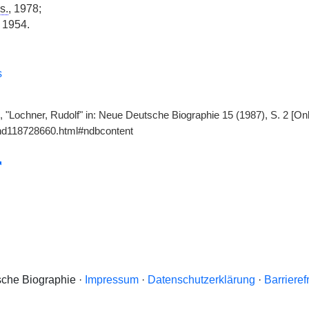
s.
, 1978;
, 1954.
s
, "Lochner, Rudolf" in: Neue Deutsche Biographie 15 (1987), S. 2 [On
gnd118728660.html#ndbcontent
che Biographie ·
Impressum
·
Datenschutzerklärung
·
Barrieref