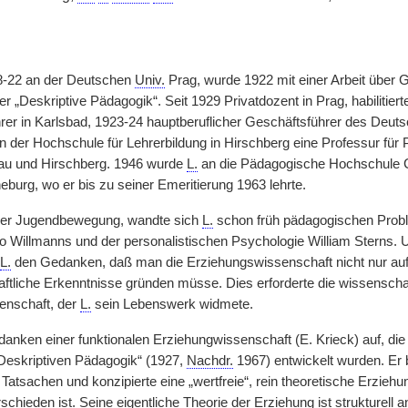
8-22 an der Deutschen
Univ.
Prag, wurde 1922 mit einer Arbeit über G
 „Deskriptive Pädagogik“. Seit 1929 Privatdozent in Prag, habilitier
er in Karlsbad, 1923-24 hauptberuflicher Geschäftsführer des Deut
 an der Hochschule für Lehrerbildung in Hirschberg eine Professur fü
lau und Hirschberg. 1946 wurde
L.
an die Pädagogische Hochschule C
burg, wo er bis zu seiner Emeritierung 1963 lehrte.
 der Jugendbewegung, wandte sich
L.
schon früh pädagogischen Probl
tto Willmanns und der personalistischen Psychologie William Sterns.
L.
den Gedanken, daß man die Erziehungswissenschaft nicht nur auf
ftliche Erkenntnisse gründen müsse. Dies erforderte die wissensch
enschaft, der
L.
sein Lebenswerk widmete.
danken einer funktionalen Erziehungwissenschaft (E. Krieck) auf, die 
„Deskriptiven Pädagogik“ (1927,
Nachdr.
1967) entwickelt wurden. Er
Tatsachen und konzipierte eine „wertfreie“, rein theoretische Erzieh
chieden ist. Seine eigentliche Theorie der Erziehung ist strukturell 