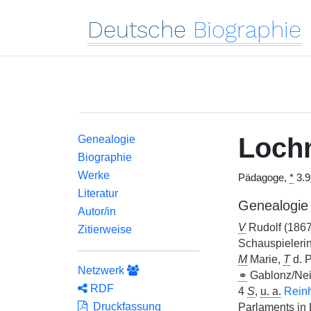
Deutsche
Biographie
Loch
Genealogie
Biographie
Werke
Pädagoge,
*
3.9
Literatur
Genealogie
Autor/in
V
Rudolf (1867
Zitierweise
Schauspieleri
M
Marie,
T
d. 
Netzwerk
⚭
Gablonz/Nei
RDF
4
S
,
u. a.
Reinh
Druckfassung
Parlaments in