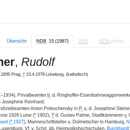
Übersicht
NDB
15 (1987)
ADB
NDB
-online
ner
,
Rudolf
.1895 Prag,
†
23.4.1978 Lüneburg. (katholisch)
–1934), Privatbeamter
b.
d. Ringhoffer-Eisenbahnwaggonwerk
n Josephine Reinhard;
Polizeibeamten Anton Poleschensky in
P.
u. d. Josephine Steine
sse 1926 Luise (
*
1902),
T
d. Gustav Palme, Stadtkämmerer
v.
G
ard (
*
1927)
, Marineschriftsteller u. Dolmetscher in Hamburg,
N
 Luxemburg,
Vf.
v.
Schrr.
üb.
Heimvolkshochschulen,
Burckhardt 