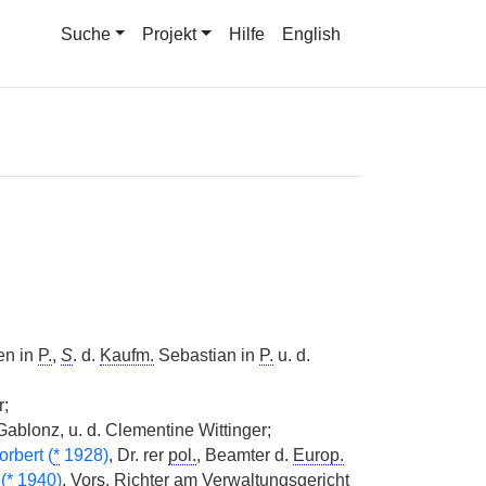
Suche
Projekt
Hilfe
English
en in
P.
,
S
. d.
Kaufm.
Sebastian in
P.
u. d.
r;
ablonz, u. d. Clementine Wittinger;
orbert (
*
1928)
, Dr. rer
pol.
, Beamter d.
Europ.
(
*
1940)
,
Vors.
Richter am Verwaltungsgericht