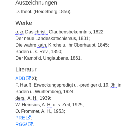
Auszeichnungen
D. theol.
(Heidelberg 1856).
Werke
u. a.
Das
christl.
Glaubensbekenntnis, 1822;
Der neue Landeskatechismus, 1831;
Die wahre
kath.
Kirche u. ihr Oberhaupt, 1845;
Baden u. s.
Rev.
, 1850;
Der Kampf d. Unglaubens, 1861.
Literatur
ADB
XI;
F. Hauß, Erweckungspredigt u. -prediger d. 19.
Jh.
in
Baden u. Württemberg, 1924;
ders.
, A.
H.
, 1939;
W. Heinsius, A.
H.
u. s. Zeit, 1925;
O. Frommet, A.
H.
, 1953;
PRE
;
RGG³
.