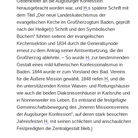
Gedenkfeier an die Augsburger Konfession
herausgebracht worden war, und
H.
s spätere Schrift mit
dem Titel „Der neue Landeskatechismus der
evangelischen Kirche im Großherzogtum Baden, geprüft
nach der Heilige(r) Schrift und den Symbolischen
Büchern“ führten seitens der evangelischen
Kirchensektion und 1834 durch die Generalsynode
erneut zu dem Antrag seiner Amtsentsetzung, die der
Großherzog ablehnte. – So wurde
H.
zur bestimmenden
Gestalt eines mild-lutherischen Konfessionalismus in
Baden. 1844 wurde er zum Vorstand des Bad. Vereins
für die Äußere Mission gewählt. 1848 riefen
H.
und die
ihn unterstützenden Kreise Waisen- und Rettungshäuser
wie auch die beiden Diakonissenhäuser in Karlsruhe und
in Nonnenweiler ins Leben. Es entstand die festgefügte
Gemeinschaftsbewegung des „Inneren Missionsvereins
der Augsburger Konfession“, auf deren stark besuchten
Jahresfesten
H.
mit seinen schlichten und anschaulichen
Festpredigten die Zentralgestalt blieb.
|