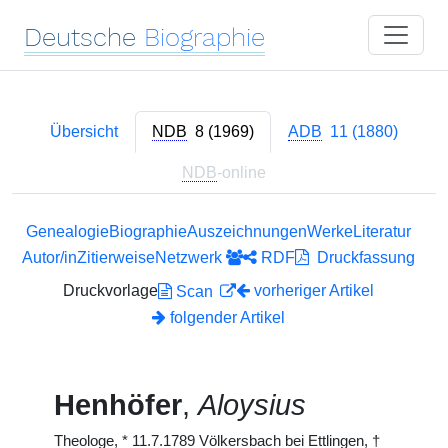
Deutsche
Biographie
Übersicht
NDB
8 (1969)
ADB
11 (1880)
NDB
-online
Genealogie
Biographie
Auszeichnungen
Werke
Literatur
Autor/in
Zitierweise
Netzwerk
RDF
Druckfassung
Druckvorlage
vorheriger Artikel
Scan
folgender Artikel
Henhöfer
,
Aloysius
Theologe,
*
11.7.1789 Völkersbach bei Ettlingen,
†