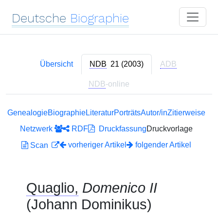
Deutsche
Biographie
Übersicht
NDB
21 (2003)
ADB
NDB
-online
Genealogie
Biographie
Literatur
Porträts
Autor/in
Zitierweise
Netzwerk
RDF
Druckfassung
Druckvorlage
vorheriger Artikel
folgender Artikel
Scan
Quaglio,
Domenico II
(Johann Dominikus)