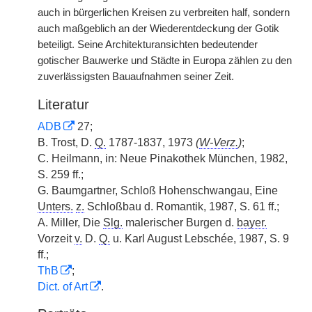
auch in bürgerlichen Kreisen zu verbreiten half, sondern
auch maßgeblich an der Wiederentdeckung der Gotik
beteiligt. Seine Architekturansichten bedeutender
gotischer Bauwerke und Städte in Europa zählen zu den
zuverlässigsten Bauaufnahmen seiner Zeit.
Literatur
ADB
27;
B. Trost, D.
Q.
1787-1837, 1973
(
W-Verz.
)
;
C. Heilmann, in: Neue Pinakothek München, 1982,
S. 259 ff.;
G. Baumgartner, Schloß Hohenschwangau, Eine
Unters.
z.
Schloßbau d. Romantik, 1987, S. 61 ff.;
A. Miller, Die
Slg.
malerischer Burgen d.
bayer.
Vorzeit
v.
D.
Q.
u. Karl August Lebschée, 1987, S. 9
ff.;
ThB
;
Dict. of Art
.