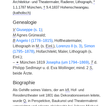
Architektur- und Theatermaler, Radierer, Lithograph,
*
1.1.1787 München,
†
9.4.1837 Hohenschwangau.
(katholisch)
Genealogie
V
Giuseppe (s. 1)
;
M
Agnes Grünwald;
B
Angelo I (1778–1815)
, Hoftheatermaler,
Lithograph in
M.
(s.
Einl.
),
Lorenzo II (s. 3)
,
Simon
(1795–1878)
, Hofarchitekt, Maler, Lithograph (s.
Einl.);
–
⚭
München 1819
Josepha (um 1794–1869)
,
T
d.
Philipp Sedlmayr u. d. Eva Wollinger; mind. 2
S
,
beide Ärzte.
Biographie
Als Gehilfe seines Vaters, der am
kfl.
Hof- und
Residenztheater seit 1801 das Dekorationswesen leitete,
wurde
Q.
in Perspektive, Baukunst und Theatermalerei