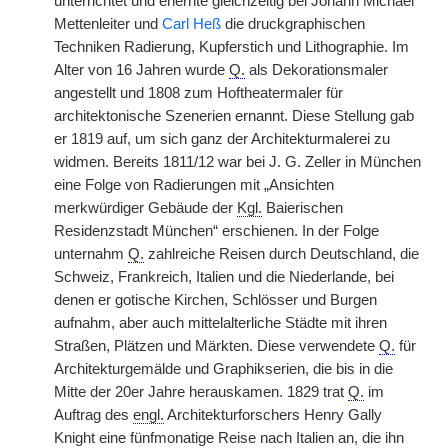
unterrichtet und erlernte gleichzeitig bei Johann Michael
Mettenleiter und
Carl Heß
die druckgraphischen
Techniken Radierung, Kupferstich und Lithographie. Im
Alter von 16 Jahren wurde
Q.
als Dekorationsmaler
angestellt und 1808 zum Hoftheatermaler für
architektonische Szenerien ernannt. Diese Stellung gab
er 1819 auf, um sich ganz der Architekturmalerei zu
widmen. Bereits 1811/12 war bei J. G. Zeller in München
eine Folge von Radierungen mit „Ansichten
merkwürdiger Gebäude der
Kgl.
Baierischen
Residenzstadt München“ erschienen. In der Folge
unternahm
Q.
zahlreiche Reisen durch Deutschland, die
Schweiz, Frankreich, Italien und die Niederlande, bei
denen er gotische Kirchen, Schlösser und Burgen
aufnahm, aber auch mittelalterliche Städte mit ihren
Straßen, Plätzen und Märkten. Diese verwendete
Q.
für
Architekturgemälde und Graphikserien, die bis in die
Mitte der 20er Jahre herauskamen. 1829 trat
Q.
im
Auftrag des
engl.
Architekturforschers Henry Gally
Knight eine fünfmonatige Reise nach Italien an, die ihn