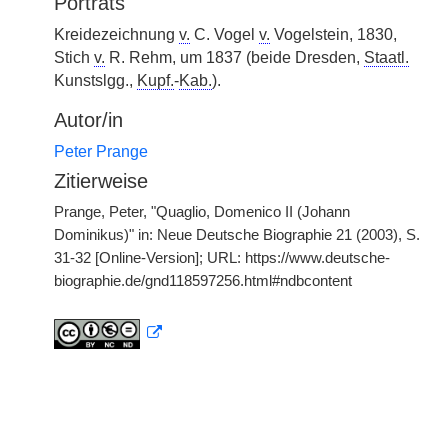
Porträts
Kreidezeichnung
v.
C. Vogel
v.
Vogelstein, 1830,
Stich
v.
R. Rehm, um 1837 (beide Dresden,
Staatl.
Kunstslgg.,
Kupf.
-
Kab.
).
Autor/in
Peter Prange
Zitierweise
Prange, Peter, "Quaglio, Domenico II (Johann
Dominikus)" in: Neue Deutsche Biographie 21 (2003), S.
31-32 [Online-Version]; URL: https://www.deutsche-
biographie.de/gnd118597256.html#ndbcontent