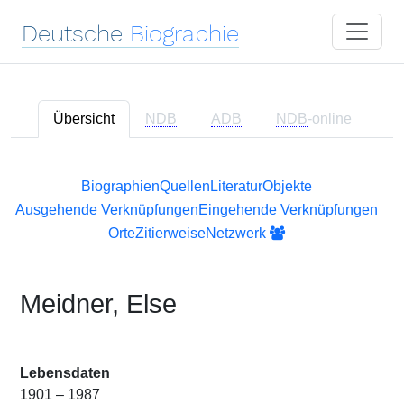
Deutsche
Biographie
Übersicht
NDB
ADB
NDB
-online
Biographien
Quellen
Literatur
Objekte
Ausgehende Verknüpfungen
Eingehende Verknüpfungen
Orte
Zitierweise
Netzwerk
Meidner, Else
Lebensdaten
1901 – 1987