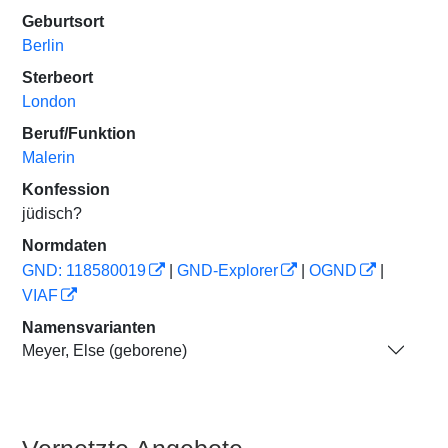
Geburtsort
Berlin
Sterbeort
London
Beruf/Funktion
Malerin
Konfession
jüdisch?
Normdaten
GND: 118580019
|
GND-Explorer
|
OGND
|
VIAF
Namensvarianten
Meyer, Else (geborene)