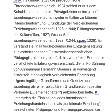
Univ.
Heidelberg 1923 die philosophische
Ehrendoktorwürde verlieh. 1924 schied er aus dem
Schuldienst aus, um als Privatgelehrter seine „reine“
Erziehungswissenschaft weiter entfalten zu können
(Menschenformung. Grundzüge der Vergleichenden
Erziehungswissenschaft, 1925, ⁶1944; Bildungssysteme
der Kulturvölker, 1927; Grundriß der
Erziehungswissenschaft, 1927, ⁴1944,
span.
1928). Er
verstand sie, in kritisch-polemischer Entgegensetzung
zur vorherrschenden Geisteswissenschaftlichen
Pädagogik, als eine „reine“,
d. h.
zweckfreier Erkenntnis
verpflichtete Erfahrungswissenschaft, die, in Fortführung
von Anregungen Hermann Useners, in vorwiegend
historisch-ethnologisch-vergleichender Forschung
allgemeingültige Grundformen und Gesetze der
Erziehung als einer ubiquitären Grundfunktion sozialer
Verbände („Gemeinschaften“) aufzudecken hätte.
K.
unterstrich die Einbindung jedes intentionalen
Erziehungshandelns in die als „funktionale Erziehung“
bezeichneten Prägungs- und Formungsprozesse, die