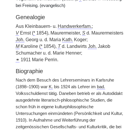
bei Freising. (evangelisch)
Genealogie
Aus Kleinbauern- u.
Handwerkerfam.
;
V
Ernst (
*
1854), Maurermeister,
S
d. Maurermeisters
Joh.
Georg u. d. Maria
Kath.
Koger;
M
Karoline (
*
1854),
T
d. Landwirts
Joh.
Jakob
Schumacher u. d. Marie Henner;
⚭
1911 Marie Perrin.
Biographie
Nach dem Besuch des Lehrerseminars in Karlsruhe
(1898–1900) war
K.
bis 1924 als Lehrer im
bad.
Volksschuldienst tätig. Daneben betrieb er als Autodidakt
ausgedehnte literarisch-philosophische Studien, die
schon früh in eigene kulturphilosophische
Untersuchungen einmündeten (Persönlichkeit und Kultur,
1910). In Aufnahme und Weiterführung der
zeitgenössischen Gesellschafts- und Kulturkritik, die bei