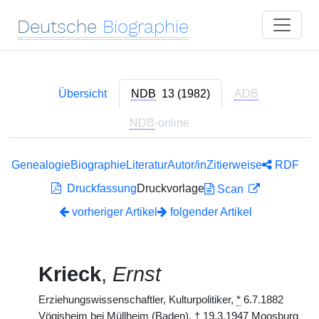
Deutsche
Biographie
Übersicht
NDB
13 (1982)
ADB
NDB
-online
Genealogie
Biographie
Literatur
Autor/in
Zitierweise
RDF
Druckfassung
Druckvorlage
Scan
vorheriger Artikel
folgender Artikel
Krieck
,
Ernst
Erziehungswissenschaftler, Kulturpolitiker,
*
6.7.1882
Vögisheim bei Müllheim (Baden),
†
19.3.1947 Moosburg