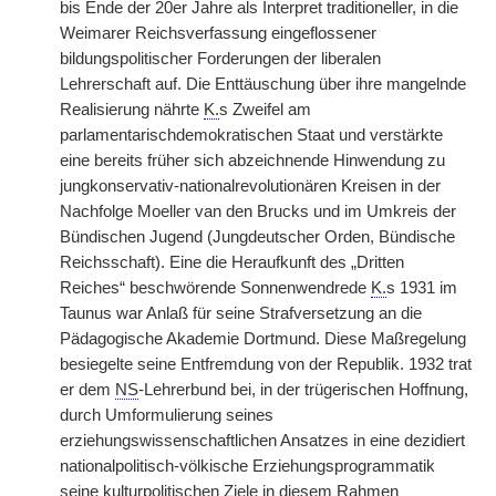
bis Ende der 20er Jahre als Interpret traditioneller, in die
Weimarer Reichsverfassung eingeflossener
bildungspolitischer Forderungen der liberalen
Lehrerschaft auf. Die Enttäuschung über ihre mangelnde
Realisierung nährte
K.
s Zweifel am
parlamentarischdemokratischen Staat und verstärkte
eine bereits früher sich abzeichnende Hinwendung zu
jungkonservativ-nationalrevolutionären Kreisen in der
Nachfolge Moeller van den Brucks und im Umkreis der
Bündischen Jugend (Jungdeutscher Orden, Bündische
Reichsschaft). Eine die Heraufkunft des „Dritten
Reiches“ beschwörende Sonnenwendrede
K.
s 1931 im
Taunus war Anlaß für seine Strafversetzung an die
Pädagogische Akademie Dortmund. Diese Maßregelung
besiegelte seine Entfremdung von der Republik. 1932 trat
er dem
NS
-Lehrerbund bei, in der trügerischen Hoffnung,
durch Umformulierung seines
erziehungswissenschaftlichen Ansatzes in eine dezidiert
nationalpolitisch-völkische Erziehungsprogrammatik
seine kulturpolitischen Ziele in diesem Rahmen