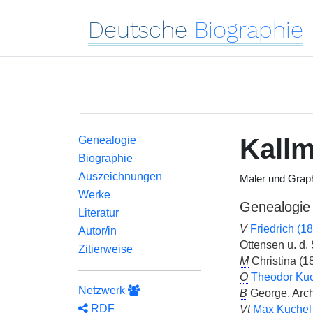
Deutsche
Biographie
Kall
Genealogie
Biographie
Auszeichnungen
Maler und Grap
Werke
Genealogie
Literatur
V
Friedrich (1
Autor/in
Ottensen u. d
Zitierweise
M
Christina (1
O
Theodor Kuc
Netzwerk
B
George, Arch
RDF
Vt
Max Kuchel 