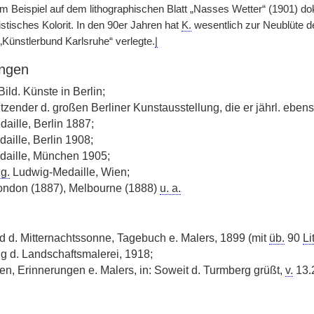
um Beispiel auf dem lithographischen Blatt „Nasses Wetter“ (1901) 
stisches Kolorit. In den 90er Jahren hat
K.
wesentlich zur Neublüte de
„Künstlerbund Karlsruhe“ verlegte.
|
ngen
Bild. Künste in Berlin;
tzender d. großen Berliner Kunstausstellung, die er jährl. eben
aille, Berlin 1887;
ille, Berlin 1908;
aille, München 1905;
g.
Ludwig-Medaille, Wien;
London (1887), Melbourne (1888)
u. a.
d d. Mitternachtssonne, Tagebuch e. Malers, 1899 (mit
üb.
90
Li
g d. Landschaftsmalerei, 1918;
en, Erinnerungen e. Malers, in: Soweit d. Turmberg grüßt,
v.
13.2