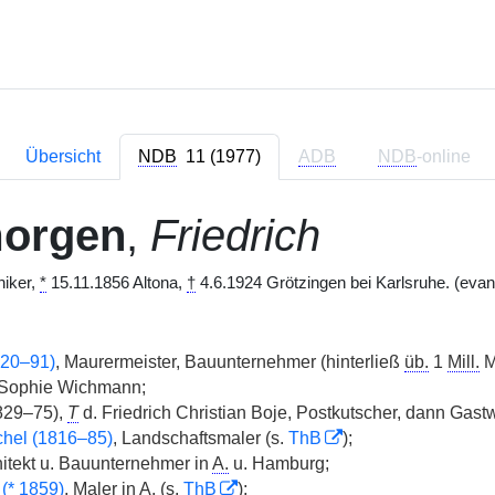
Übersicht
NDB
11 (1977)
ADB
NDB
-online
morgen
,
Friedrich
hiker,
*
15.11.1856 Altona,
†
4.6.1924 Grötzingen bei Karlsruhe. (evan
820–91)
, Maurermeister, Bauunternehmer (hinterließ
üb.
1
Mill.
M
. Sophie Wichmann;
829–75),
T
d. Friedrich Christian Boje, Postkutscher, dann Gastw
hel (1816–85)
, Landschaftsmaler (s.
ThB
);
itekt u. Bauunternehmer in
A.
u. Hamburg;
(
*
1859)
, Maler in
A.
(s.
ThB
);