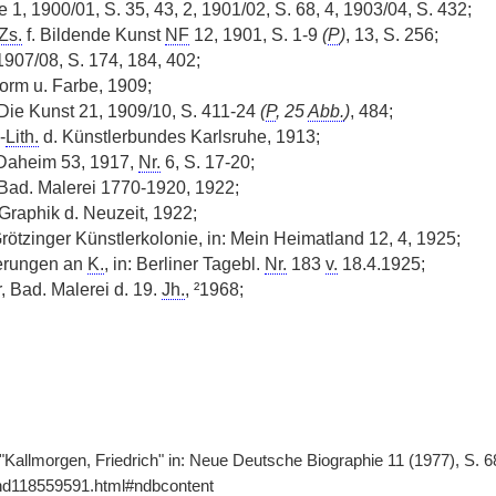
1, 1900/01, S. 35, 43, 2, 1901/02, S. 68, 4, 1903/04, S. 432;
Zs.
f. Bildende Kunst
NF
12, 1901, S. 1-9
(
P
)
, 13, S. 256;
1907/08, S. 174, 184, 402;
orm u. Farbe, 1909;
 Die Kunst 21, 1909/10, S. 411-24
(
P
, 25
Abb.
)
, 484;
-
Lith.
d. Künstlerbundes Karlsruhe, 1913;
 Daheim 53, 1917,
Nr.
6, S. 17-20;
, Bad. Malerei 1770-1920, 1922;
 Graphik d. Neuzeit, 1922;
rötzinger Künstlerkolonie, in: Mein Heimatland 12, 4, 1925;
nerungen an
K.
, in: Berliner Tagebl.
Nr.
183
v.
18.4.1925;
 Bad. Malerei d. 19.
Jh.
, ²1968;
"Kallmorgen, Friedrich" in: Neue Deutsche Biographie 11 (1977), S. 6
gnd118559591.html#ndbcontent