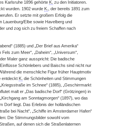
es Karlsruhe 1896 gehörte
K.
zu den Initiatoren.
ruckt wurden. 1902 wurde
K.
, der bereits 1891 zum
erufen. Er setzte mit großem Erfolg die
on Lauenburg/Elbe sowie Havelberg und
der und zog sich zu freiem Schaffen nach
abend“ (1885) und „Der Brief aus Amerika“
om Fels zum
|
Meer“, „Daheim“, „Universum“,
h der Maler ganz ausspricht: Die badische
Einflüsse Schönlebers und Baischs sind nicht nur
 Während die menschliche Figur früher Hauptmotiv
se entdeckt
K.
die Schönheiten und Stimmungen
 „Kriegsstraße im Schnee“ (1885), „Geschirrmarkt
flutet malt er „Das badische Dorf“ (Grötzingen) in
im „Kirchgang am Sonntagmorgen“ (1897), wo das
m Dorf liegt. Das Erlebnis der holländischen
traße bei Nacht“, „Schiffe im Amsterdamer Hafen“
den: Die Stimmungsbilder sowohl vom
traßen, auf denen sich die Straßenlaternen