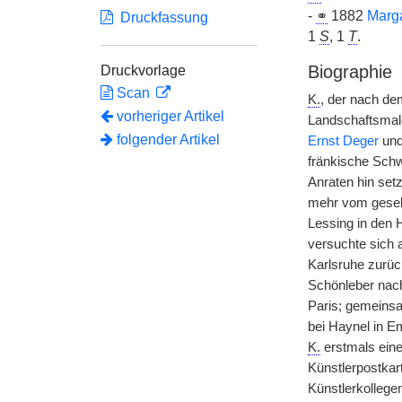
-
⚭
1882
Marg
Druckfassung
1
S
, 1
T
.
Biographie
Druckvorlage
Scan
K.
, der nach dem
vorheriger Artikel
Landschaftsma
folgender Artikel
Ernst Deger
un
fränkische Schw
Anraten hin set
mehr vom gesell
Lessing in den 
versuchte sich 
Karlsruhe zurü
Schönleber nach 
Paris; gemeinsa
bei Haynel in Em
K.
erstmals eine
Künstlerpostkart
Künstlerkollegen