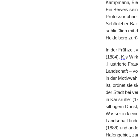
Kampmann, Biese
Ein Beweis seine
Professor ohne 
Schönleber-Bais
schließlich mit
Heidelberg zurü
In der Frühzeit
(1884).
K.
s Wirk
„Illustrierte Fr
Landschaft – vo
in der Motivwah
ist, ordnet sie 
der Stadt bei v
in Karlsruhe“ (1
silbrigem Dunst
Wasser in kleine
Landschaft find
(1889) und ande
Hafengebiet, zu