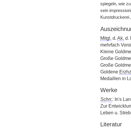
spiegeln, wie z
sein impressioni
Kunstdruckerei 
Auszeichnu
Mitgl.
d.
Ak.
d. 
mehrfach Vorsi
Kleine Goldmed
Große Goldmeda
Große Goldmed
Goldene
Erzhz
Medaillen in 
Werke
Schrr.
:
In's Lan
Zur Entwicklun
Leben u. Streb
Literatur