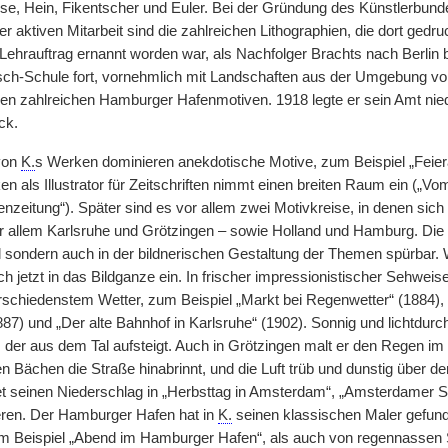
, Hein, Fikentscher und Euler. Bei der Gründung des Künstlerbund
r aktiven Mitarbeit sind die zahlreichen Lithographien, die dort ged
Lehrauftrag ernannt worden war, als Nachfolger Brachts nach Berlin b
ch-Schule fort, vornehmlich mit Landschaften aus der Umgebung v
 den zahlreichen Hamburger Hafenmotiven. 1918 legte er sein Amt nie
ck.
 von
K.
s Werken dominieren anekdotische Motive, zum Beispiel „Feier
en als Illustrator für Zeitschriften nimmt einen breiten Raum ein („V
auenzeitung“). Später sind es vor allem zwei Motivkreise, in denen sic
r allem Karlsruhe und Grötzingen – sowie Holland und Hamburg. Die 
l sondern auch in der bildnerischen Gestaltung der Themen spürbar.
sich jetzt in das Bildganze ein. In frischer impressionistischer Sehwei
erschiedenstem Wetter, zum Beispiel „Markt bei Regenwetter“ (1884),
887) und „Der alte Bahnhof in Karlsruhe“ (1902). Sonnig und lichtdurch
, der aus dem Tal aufsteigt. Auch in Grötzingen malt er den Regen 
n Bächen die Straße hinabrinnt, und die Luft trüb und dunstig über de
et seinen Niederschlag in „Herbsttag in Amsterdam“, „Amsterdamer S
ren. Der Hamburger Hafen hat in
K.
seinen klassischen Maler gefun
m Beispiel „Abend im Hamburger Hafen“, als auch von regennassen S