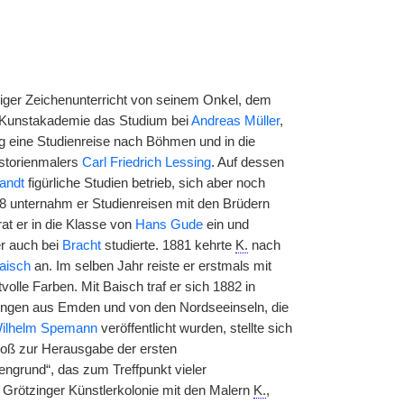
ähriger Zeichenunterricht von seinem Onkel, dem
 Kunstakademie das Studium bei
Andreas Müller
,
g eine Studienreise nach Böhmen und in die
storienmalers
Carl Friedrich Lessing
. Auf dessen
randt
figürliche Studien betrieb, sich aber noch
8 unternahm er Studienreisen mit den Brüdern
at er in die Klasse von
Hans Gude
ein und
er auch bei
Bracht
studierte. 1881 kehrte
K.
nach
aisch
an. Im selben Jahr reiste er erstmals mit
olle Farben. Mit Baisch traf er sich 1882 in
nungen aus Emden und von den Nordseeinseln, die
ilhelm Spemann
veröffentlicht wurden, stellte sich
stoß zur Herausgabe der ersten
ngrund“, das zum Treffpunkt vieler
die Grötzinger Künstlerkolonie mit den Malern
K.
,