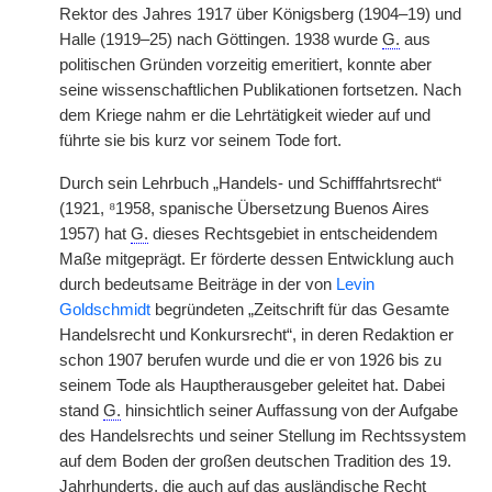
Rektor des Jahres 1917 über Königsberg (1904–19) und
Halle (1919–25) nach Göttingen. 1938 wurde
G.
aus
politischen Gründen vorzeitig emeritiert, konnte aber
seine wissenschaftlichen Publikationen fortsetzen. Nach
dem Kriege nahm er die Lehrtätigkeit wieder auf und
führte sie bis kurz vor seinem Tode fort.
Durch sein Lehrbuch „Handels- und Schifffahrtsrecht“
(1921, ⁸1958, spanische Übersetzung Buenos Aires
1957) hat
G.
dieses Rechtsgebiet in entscheidendem
Maße mitgeprägt. Er förderte dessen Entwicklung auch
durch bedeutsame Beiträge in der von
Levin
Goldschmidt
begründeten „Zeitschrift für das Gesamte
Handelsrecht und Konkursrecht“, in deren Redaktion er
schon 1907 berufen wurde und die er von 1926 bis zu
seinem Tode als Hauptherausgeber geleitet hat. Dabei
stand
G.
hinsichtlich seiner Auffassung von der Aufgabe
des Handelsrechts und seiner Stellung im Rechtssystem
auf dem Boden der großen deutschen Tradition des 19.
Jahrhunderts, die auch auf das ausländische Recht