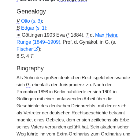
Genealogy
V
Otto (s. 3)
;
B
Edgar (s. 1)
;
⚭
Göttingen 1903 Eva (
*
1884),
T
d.
Max
Heinr.
Runge (1849–1909)
,
Prof.
d.
Gynäkol.
in
G.
(s.
Fischer
);
6
S
, 4
T
.
Biography
Als Sohn des großen deutschen Rechtsgelehrten wandte
sich
G.
ebenfalls der Jurisprudenz zu. Nach der
Promotion 1898 in Berlin habilitierte er sich 1901 in
Göttingen mit einer umfassenden Arbeit über die
Geschichte des deutschen Deichrechts, mit der er sich
als Vertreter der deutschen Rechtsgeschichte bekannt
machte, eines Gebietes, dem er sich zeitlebens als Erbe
seines Vaters verbunden gefühlt hat. Sein akademischer
Weg führte ihn vom Extra-Ordinarius zum Ordinarius und