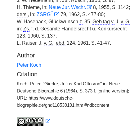
J. W. Hedemann, in:
Jur.
Rdsch.
, 1955, S. 97;
H. Thieme, in:
Neue
Jur.
Wschr.
8, 1955, S. 1142;
G
ders.
, in:
ZSRG
79, 1962, S. 477-80;
W. Hasenack, Glückwunsch
z.
85.
Geb.tag
v.
J.
v.
G.
,
in:
Zs.
f. d. Gesamte Handelsrecht u. Konkursrecht
123, 1960, S. 137;
L. Raiser, J.
v.
G.
,
ebd.
124, 1961, S. 41-47.
Author
Peter Koch
Citation
Koch, Peter, "Gierke, Julius Karl Otto von" in: Neue
Deutsche Biographie 6 (1964), S. 373 f. [online version];
URL: https://www.deutsche-
biographie.de/gnd118539191.html#ndbcontent