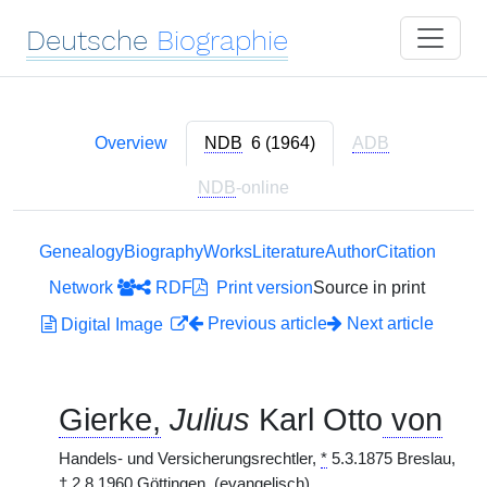
Deutsche
Biographie
Overview
NDB
6 (1964)
ADB
NDB
-online
Genealogy
Biography
Works
Literature
Author
Citation
Network
RDF
Print version
Source in print
Previous article
Next article
Digital Image
Gierke,
Julius
Karl Otto
von
Handels- und Versicherungsrechtler,
*
5.3.1875 Breslau,
†
2.8.1960 Göttingen.
(evangelisch)