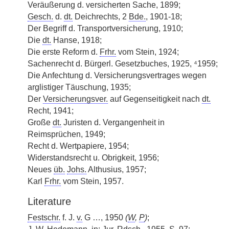
Veräußerung d. versicherten Sache, 1899;
Gesch.
d.
dt.
Deichrechts, 2
Bde.
, 1901-18;
Der Begriff d. Transportversicherung, 1910;
Die
dt.
Hanse, 1918;
Die erste Reform d.
Frhr.
vom Stein, 1924;
Sachenrecht d. Bürgerl. Gesetzbuches, 1925, ⁴1959;
Die Anfechtung d. Versicherungsvertrages wegen
arglistiger Täuschung, 1935;
Der
Versicherungsver.
auf Gegenseitigkeit nach
dt.
Recht, 1941;
Große
dt.
Juristen d. Vergangenheit in
Reimsprüchen, 1949;
Recht d. Wertpapiere, 1954;
Widerstandsrecht u. Obrigkeit, 1956;
Neues
üb.
Johs.
Althusius, 1957;
Karl
Frhr.
vom Stein, 1957.
Literature
Festschr.
f. J.
v.
G …, 1950
(
W
,
P
)
;