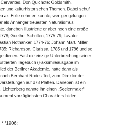
 Cervantes, Don Quichote; Goldsmith,
schen und kulturhistorischen Themen. Dabei schuf
ieu als Folie nehmen konnte; weniger gelungen
 er als Anhänger treuesten Naturalismus'
te, daneben illustrierte er aber noch eine große
78; Goethe, Schriften, 1775-79; Lavater,
tian Nothanker, 1774-76; Johann Mart. Miller,
85; Richardson, Clarissa, 1785 und 1796 und so
e dienen. Fast die einzige Unterbrechung seiner
llustrierten Tagebuch (Faksimileausgabe im
ied der Berliner Akademie, hatte dann als
, nach Bernhard Rodes Tod, zum Direktor der
rstellungen auf 978 Platten. Daneben ist ein
 Lichtenberg nannte ihn einen „Seelenmaler“
dokument vorzüglichsten Charakters bilden.
,
*
²1906;