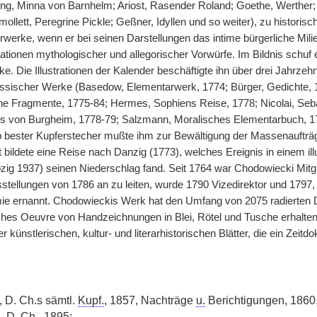
ng, Minna von Barnhelm; Ariost, Rasender Roland; Goethe, Werther;
ollett, Peregrine Pickle; Geßner, Idyllen und so weiter), zu histori
rwerke, wenn er bei seinen Darstellungen das intime bürgerliche Mil
trationen mythologischer und allegorischer Vorwürfe. Im Bildnis schuf
ke. Die Illustrationen der Kalender beschäftigte ihn über drei Jahrzehn
ssischer Werke (Basedow, Elementarwerk, 1774; Bürger, Gedichte, 17
 Fragmente, 1775-84; Hermes, Sophiens Reise, 1778; Nicolai, Sebas
s von Burgheim, 1778-79; Salzmann, Moralisches Elementarbuch, 17
ab bester Kupferstecher mußte ihm zur Bewältigung der Massenaufträg
t bildete eine Reise nach Danzig (1773), welches Ereignis in einem i
pzig 1937) seinen Niederschlag fand. Seit 1764 war Chodowiecki Mitgl
sstellungen von 1786 an zu leiten, wurde 1790 Vizedirektor und 1797
ie ernannt. Chodowieckis Werk hat den Umfang von 2075 radierten Da
hes Oeuvre von Handzeichnungen in Blei, Rötel und Tusche erhalten.
r künstlerischen, kultur- und literarhistorischen Blätter, die ein Zeit
 D. Ch.s sämtl.
Kupf.
, 1857, Nachträge
u.
Berichtigungen, 1860
, D. Ch., 1895;