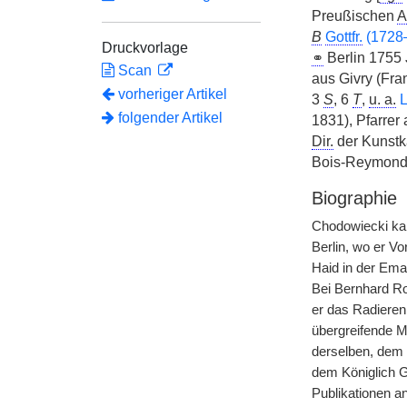
Preußischen
A
B
Gottfr.
(1728
Druckvorlage
⚭
Berlin 1755 
Scan
aus Givry (Fran
vorheriger Artikel
3
S
, 6
T
,
u. a.
L
folgender Artikel
1831), Pfarrer
Dir.
der Kunstk
Bois-Reymond
Biographie
Chodowiecki kam
Berlin, wo er V
Haid in der Ema
Bei Bernhard Ro
er das Radieren
übergreifende M
derselben, dem 
dem Königlich G
Publikationen a