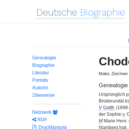
Deutsche
Biographie
Chod
Genealogie
Biographie
Literatur
Maler, Zeichner
Porträts
Genealogie
Autor/in
Ursprünglich 
Zitierweise
Brüderunität tra
V
Gottfr.
(1698–
Netzwerk
der Sophie
v.
G
RDF
M
Marie Henr.
Druckfassung
Nürnberg [
vgl.