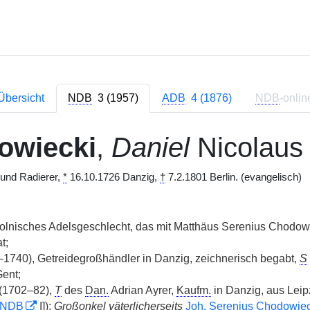
Übersicht
NDB
3 (1957)
ADB
4 (1876)
NDB
-onlin
owiecki
,
Daniel
Nicolaus
 und Radierer,
*
16.10.1726 Danzig,
†
7.2.1801 Berlin. (evangelisch)
polnisches Adelsgeschlecht, das mit Matthäus Serenius Chodow
t;
1740), Getreidegroßhändler in Danzig, zeichnerisch begabt,
S
ent;
 (1702–82),
T
des
Dan.
Adrian Ayrer,
Kaufm.
in Danzig, aus Leip
NDB
I]);
Großonkel väterlicherseits
Joh.
Serenius Chodowieck