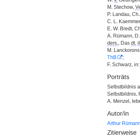
M. Stechow,
Ve
P. Landau, Ch
C. L. Kaemmer
E. W. Bredt, C
A. Rümann, D.
ders.
, Das
dt.
il
M. Lanckoronsk
ThB
;
F. Schwarz, in
Porträts
Selbstbildnis a
Selbstbildnis, P
A. Menzel, leb
Autor/in
Arthur Rüman
Zitierweise