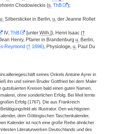
 Lehrerin Chodowieckis (
s.
ThB
);
u.
Silbersticker in Berlin,
u.
der Jeanne Rollet
IV,
ThB
[unter
Wilh.
]), Henri Isaac (
†
Jean Henry, Pfarrer in Brandenburg
u.
Berlin,
is-Reymond (
†
1896)
, Physiologe,
u.
Paul Du
cailleriegeschäft seines Onkels Antoine Ayrer in
eß ihn und seinen Bruder Gottfried bei dem Maler
n gutsituierten Kreisen bald einen guten Namen.
alerei, ohne sonderlichen Erfolg. Bei Meil lernte
großen Erfolg (1767). Die aus Frankreich
ätigungsfeld als Illustrator. Den wichtigsten
kalender, dem Göttingischen Taschenkalender,
en Kalender ist noch eine große Reihe ähnlicher
anntesten Literaturwerken Deutschlands
|
und des