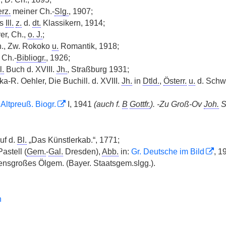
rz.
meiner Ch.-
Slg.
, 1907;
.s
Ill.
z.
d.
dt.
Klassikern, 1914;
er, Ch.,
o. J.
;
h., Zw. Rokoko
u.
Romantik, 1918;
 Ch.-
Bibliogr.
, 1926;
l.
Buch d. XVIII.
Jh.
, Straßburg 1931;
a-R. Oehler, Die Buchill. d. XVIII.
Jh.
in
Dtld.
,
Österr.
u.
d. Schwe
:
Altpreuß. Biogr.
I, 1941
(auch f.
B
Gottfr.
). -Zu Groß-Ov
Joh.
S
uf d.
Bl.
„Das Künstlerkab.“, 1771;
astell (
Gem.
-
Gal.
Dresden),
Abb.
in:
Gr. Deutsche im Bild
, 1
ensgroßes Ölgem. (Bayer. Staatsgem.slgg.).
n