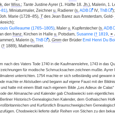
k.
der
Wiss.
;
Tante
Justine Ayrer (1. Hälfte 18.
Jh.
), Malerin, 1.
–81)
, Miniaturmaler, Zeichner
u.
Radierer (
s.
ADB
IV,
ThB
);
Joh. Marie (1728–85),
T
des Jean Barez aus Amsterdam, Gold-
kreich);
ouis Guilleaume (1765–1805)
, Maler
u.
Kupferstecher (
s.
ADB
 an den
franz.
Kirchen in Halle
u.
Potsdam,
Susanne (
†
1819
,
⚭
ammer), Malerin (
s.
ThB
),
Gmm
der Brüder
Emil Henri Du Bo
 (
†
1889), Mathematiker.
 nach des Vaters Tode 1740 in die Kaufmannslehre, 1743 in das Quin
orzeichnungen für modische Schmucksachen zeichnen mußte. Ayrer li
ilmalerei unterrichten. 1754 machte er sich selbständig und gewann i
de machte er Aktstudien und begann auf eigene Faust mit der Bildnism
 und hatte mit einem Blatt nach eigenem Bilde „Les Adieux de Calas“ 
ode der Almanache und Kalender gab Chodowiecki sein eigentliches Bet
Berliner Historisch-Genealogischen Kalender, dem Gothaischen Hof
roßbritannischen und Kurfürstlich Braunschweigischen Genealogisch
nzufügen. Chodowiecki lieferte dafür Reihen von Stichen zu den bek