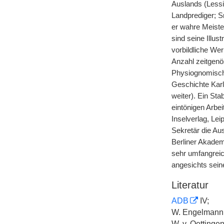
Auslands (Lessi
Landprediger; Sm
er wahre Meiste
sind seine Illus
vorbildliche Wer
Anzahl zeitgenö
Physiognomische
Geschichte Karl
weiter). Ein St
eintönigen Arbei
Inselverlag, Lei
Sekretär die Au
Berliner Akadem
sehr umfangreic
angesichts seine
Literatur
ADB
IV;
W. Engelmann,
W.
v.
Oettingen