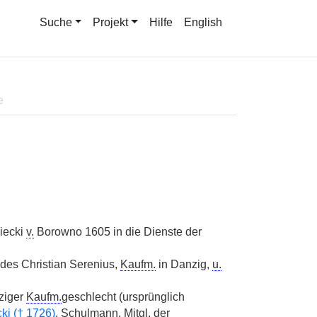
Suche
Projekt
Hilfe
English
e
iecki
v.
Borowno 1605 in die Dienste der
des Christian Serenius,
Kaufm.
in Danzig,
u.
ziger
Kaufm.
geschlecht (ursprünglich
i (
†
1726)
, Schulmann,
Mitgl.
der