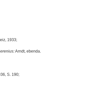
iz, 1933;
erenius:
Arndt, ebenda.
936, S. 190;