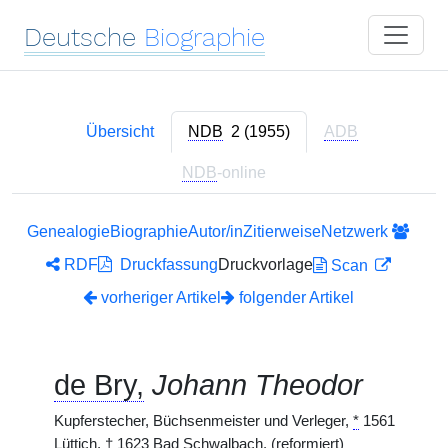
Deutsche
Biographie
Übersicht
NDB
2 (1955)
ADB
NDB
-online
Genealogie
Biographie
Autor/in
Zitierweise
Netzwerk
RDF
Druckfassung
Druckvorlage
Scan
vorheriger Artikel
folgender Artikel
de Bry,
Johann Theodor
Kupferstecher, Büchsenmeister und Verleger,
*
1561
Lüttich,
†
1623 Bad Schwalbach. (reformiert)