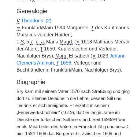
Genealogie
V
Theodor s. (2)
;
⚭
Frankfurt/Main 1594 Margarete,
T
des Kaufmanns
Marsilius von der Haiden;
1
S
, 5
T
,
u. a.
Maria
Magd.
(
⚭
1618 Matthäus Merian
der Ältere,
†
1650, Kupferstecher und Verleger,
Nachfolger Brys),
Marg.
Elisabeth (
⚭
1623
Johann
Clemens Ammon,
†
1656
, Verleger und
Buchhändler in Frankfurt/Main, Nachfolger Brys).
Biographie
Bry kam mit seinem Vater 1570 nach Straßburg und ging
dort zu Etienne Delaune in die Lehre, dessen Stil und
Technik er sich aneignete. Er erzählt in seinem
„Feuerwerksbüchlein“ (1619), daß er lange Jahre im
Dienste der türkischen Sultane stand. Seit 1593/94 war
er als Mitarbeiter des Vaters in Frankfurt tätig und besaß
hier 1594-1609 das Bürgerrecht. Zwischen 1609 und