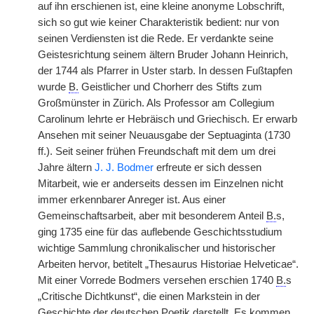
auf ihn erschienen ist, eine kleine anonyme Lobschrift,
sich so gut wie keiner Charakteristik bedient: nur von
seinen Verdiensten ist die Rede. Er verdankte seine
Geistesrichtung seinem ältern Bruder Johann Heinrich,
der 1744 als Pfarrer in Uster starb. In dessen Fußtapfen
wurde
B.
Geistlicher und Chorherr des Stifts zum
Großmünster in Zürich. Als Professor am Collegium
Carolinum lehrte er Hebräisch und Griechisch. Er erwarb
Ansehen mit seiner Neuausgabe der Septuaginta (1730
ff.). Seit seiner frühen Freundschaft mit dem um drei
Jahre ältern
J. J. Bodmer
erfreute er sich dessen
Mitarbeit, wie er anderseits dessen im Einzelnen nicht
immer erkennbarer Anreger ist. Aus einer
Gemeinschaftsarbeit, aber mit besonderem Anteil
B.
s,
ging 1735 eine für das auflebende Geschichtsstudium
wichtige Sammlung chronikalischer und historischer
Arbeiten hervor, betitelt „Thesaurus Historiae Helveticae“.
Mit einer Vorrede Bodmers versehen erschien 1740
B.
s
„Critische Dichtkunst“, die einen Markstein in der
Geschichte der deutschen Poetik darstellt. Es kommen