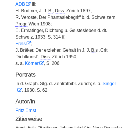
ADB
III;
H. Bodmer, J. J.
B.
,
Diss.
Zürich 1897;
R. Veroste, Der Phantasiebegriff
b.
d. Schweizern,
Progr.
Wien 1908;
E. Ermatinger, Dichtung u. Geistesleben d.
dt.
Schweiz, 1933, S. 314 ff.;
Frels
;
J. Bräker, Der erzieher. Gehalt in J. J.
B.
s „Crit.
Dichtkunst“,
Diss.
Zürich 1950;
s. a.
Körner
, S. 206.
Porträts
in d.
Graph. Slg.
d.
Zentralbibl.
Zürich;
s. a.
Singer
I
, 1930, S. 62.
Autor/in
Fritz Ernst
Zitierweise
Ernst, Fritz, "Breitinger, Johann ]akob" in: Neue Deutsche