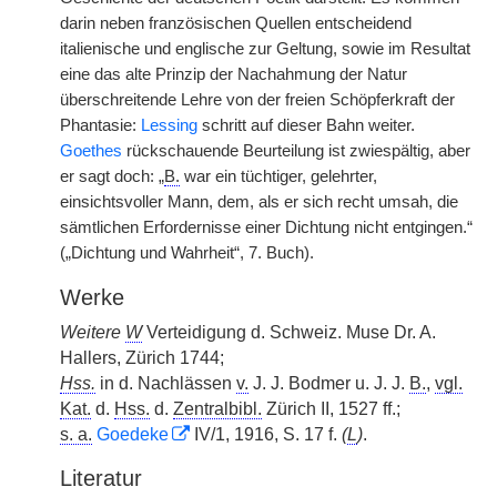
darin neben französischen Quellen entscheidend
italienische und englische zur Geltung, sowie im Resultat
eine das alte Prinzip der Nachahmung der Natur
überschreitende Lehre von der freien Schöpferkraft der
Phantasie:
Lessing
schritt auf dieser Bahn weiter.
Goethes
rückschauende Beurteilung ist zwiespältig, aber
er sagt doch: „
B.
war ein tüchtiger, gelehrter,
einsichtsvoller Mann, dem, als er sich recht umsah, die
sämtlichen Erfordernisse einer Dichtung nicht entgingen.“
(„Dichtung und Wahrheit“, 7. Buch).
Werke
Weitere
W
Verteidigung d. Schweiz. Muse Dr. A.
Hallers, Zürich 1744;
Hss.
in d. Nachlässen
v.
J. J. Bodmer u. J. J.
B.
,
vgl.
Kat.
d.
Hss.
d.
Zentralbibl.
Zürich II, 1527 ff.;
s. a.
Goedeke
IV/1, 1916, S. 17 f.
(
L
)
.
Literatur