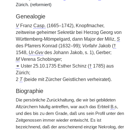
Zürich. (reformiert)
Genealogie
V
Franz
Casp.
(1665–1742), Knopfmacher,
zeitweise geheimer Sekretär bei Herzog Georg von
Württemberg-Mömpelgard, dann Major der Miliz,
S
des Pfarrers Konrad (1632–99);
Vorfahr
Jakob (
†
1548,
Ur-Gvv
des Johann Jakob, s. 1), Gerber;
M
Verena Schobinger;
⚭
Uster 25.10.1735 Esther Schinz (
†
1785) aus
Zürich;
2
T
(beide mit Zürcher Geistlichen verheiratet).
Biographie
Die persönliche Zurückhaltung, die wir bei gebildeten
Altzürchern häufig antreffen, war auch das Erbteil
B.
s,
und dies bis zu dem Grade, daß uns sein Profil unter den
Zeitgenossen immer wieder entwischt. Es ist
bezeichnend, daß der anscheinend einzige Nekrolog, der