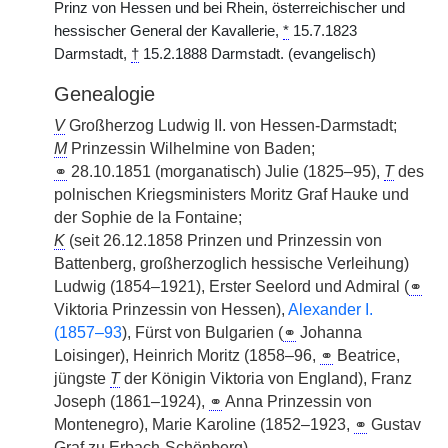
Prinz von Hessen und bei Rhein, österreichischer und
hessischer General der Kavallerie,
*
15.7.1823
Darmstadt,
†
15.2.1888 Darmstadt. (evangelisch)
Genealogie
V
Großherzog Ludwig II. von Hessen-Darmstadt;
M
Prinzessin Wilhelmine von Baden;
⚭
28.10.1851 (morganatisch) Julie (1825–95),
T
des
polnischen Kriegsministers Moritz Graf Hauke und
der Sophie de la Fontaine;
K
(seit 26.12.1858 Prinzen und Prinzessin von
Battenberg, großherzoglich hessische Verleihung)
Ludwig (1854–1921), Erster Seelord und Admiral (
⚭
Viktoria Prinzessin von Hessen),
Alexander I.
(1857–93
), Fürst von Bulgarien (
⚭
Johanna
Loisinger), Heinrich Moritz (1858–96,
⚭
Beatrice,
jüngste
T
der Königin Viktoria von England), Franz
Joseph (1861–1924),
⚭
Anna Prinzessin von
Montenegro), Marie Karoline (1852–1923,
⚭
Gustav
Graf zu Erbach-Schönberg).