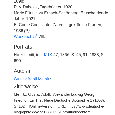
1898;
R.
v.
Dalwigk, Tagebücher, 1920;
Marie Fürstin zu Erbach-Schönberg, Entscheidende
Jahre, 1921;
E. Conte Corti, Unter Zaren u. gekrönten Frauen,
1936
(
P
)
;
Wurzbach
VIII.
Porträts
Holzschnitt, in:
LIZ
47, 1866, S. 45, 91, 1888, S.
690.
Autor/in
Gustav Adolf Metnitz
Zitierweise
Metnitz, Gustav Adolf, "Alexander Ludwig Georg
Friedrich Emil" in: Neue Deutsche Biographie 1 (1953),
S. 192 f. [Online-Version]; URL: https://www.deutsche-
biographie.de/gnd117760951.html#ndbcontent