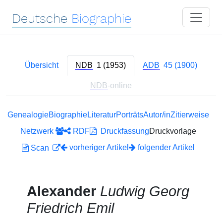
Deutsche
Biographie
Übersicht
NDB
1 (1953)
ADB
45 (1900)
NDB
-online
Genealogie
Biographie
Literatur
Porträts
Autor/in
Zitierweise
Netzwerk
RDF
Druckfassung
Druckvorlage
vorheriger Artikel
folgender Artikel
Scan
Alexander
Ludwig Georg
Friedrich Emil