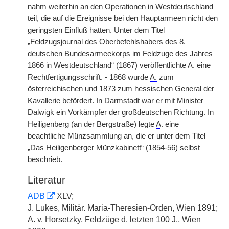
nahm weiterhin an den Operationen in Westdeutschland
teil, die auf die Ereignisse bei den Hauptarmeen nicht den
geringsten Einfluß hatten. Unter dem Titel
„Feldzugsjournal des Oberbefehlshabers des 8.
deutschen Bundesarmeekorps im Feldzuge des Jahres
1866 in Westdeutschland“ (1867) veröffentlichte
A.
eine
Rechtfertigungsschrift. - 1868 wurde
A.
zum
österreichischen und 1873 zum hessischen General der
Kavallerie befördert. In Darmstadt war er mit Minister
Dalwigk ein Vorkämpfer der großdeutschen Richtung. In
Heiligenberg (an der Bergstraße) legte
A.
eine
beachtliche Münzsammlung an, die er unter dem Titel
„Das Heiligenberger Münzkabinett“ (1854-56) selbst
beschrieb.
Literatur
ADB
XLV;
J. Lukes, Militär. Maria-Theresien-Orden, Wien 1891;
A.
v.
Horsetzky, Feldzüge d. letzten 100 J., Wien