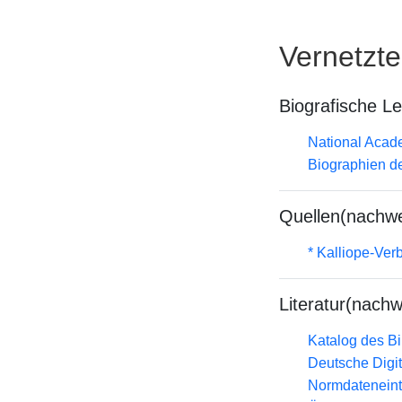
Vernetzt
Biografische L
National Acade
Biographien d
Quellen(nachwe
* Kalliope-Ve
Literatur(nachw
Katalog des B
Deutsche Digit
Normdateneint