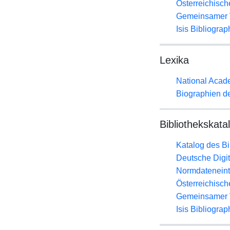
Österreichisc
Gemeinsamer 
Isis Bibliograp
Lexika
National Acade
Biographien d
Bibliothekskata
Katalog des B
Deutsche Digit
Normdateneint
Österreichisc
Gemeinsamer 
Isis Bibliograp