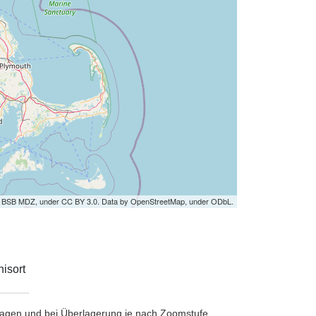
by BSB MDZ, under CC BY 3.0. Data by OpenStreetMap, under ODbL.
isort
etragen und bei Überlagerung je nach Zoomstufe