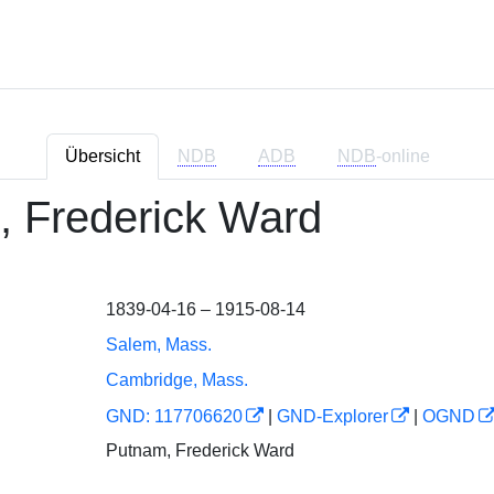
Übersicht
NDB
ADB
NDB
-online
 Frederick Ward
1839-04-16 – 1915-08-14
Salem, Mass.
Cambridge, Mass.
GND: 117706620
|
GND-Explorer
|
OGND
Putnam, Frederick Ward