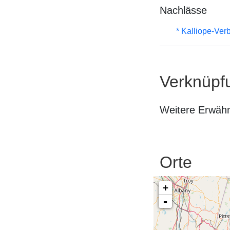
Nachlässe
* Kalliope-Ve
Verknüpf
Weitere Erwäh
Orte
+
-