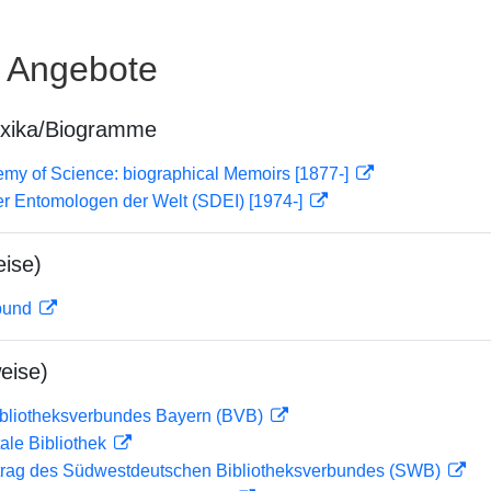
e Angebote
exika/Biogramme
my of Science: biographical Memoirs [1877-]
er Entomologen der Welt (SDEI) [1974-]
ise)
rbund
eise)
ibliotheksverbundes Bayern (BVB)
ale Bibliothek
rag des Südwestdeutschen Bibliotheksverbundes (SWB)