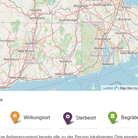
Leaflet
| Map tiles 
te
Wirkungsort
Sterbeort
Begräbn
im Anfangszustand bereits alle zu der Person lokalisierten Orte eing