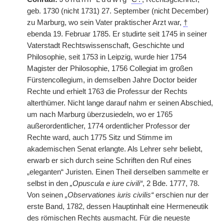
geb. 1730 (nicht 1731) 27. September (nicht December)
zu Marburg, wo sein Vater praktischer Arzt war,
†
ebenda 19. Februar 1785. Er studirte seit 1745 in seiner
Vaterstadt Rechtswissenschaft, Geschichte und
Philosophie, seit 1753 in Leipzig, wurde hier 1754
Magister der Philosophie, 1756 Collegiat im großen
Fürstencollegium, in demselben Jahre Doctor beider
Rechte und erhielt 1763 die Professur der Rechts
alterthümer. Nicht lange darauf nahm er seinen Abschied,
um nach Marburg überzusiedeln, wo er 1765
außerordentlicher, 1774 ordentlicher Professor der
Rechte ward, auch 1775 Sitz und Stimme im
akademischen Senat erlangte. Als Lehrer sehr beliebt,
erwarb er sich durch seine Schriften den Ruf eines
„eleganten“ Juristen. Einen Theil derselben sammelte er
selbst in den
„Opuscula e iure civili“
, 2 Bde. 1777, 78.
Von seinen
„Observationes iuris civilis“
erschien nur der
erste Band, 1782, dessen Hauptinhalt eine Hermeneutik
des römischen Rechts ausmacht. Für die neueste