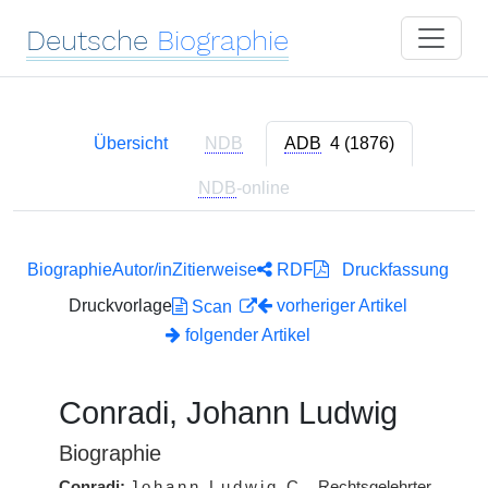
Deutsche
Biographie
Übersicht
NDB
ADB
4 (1876)
NDB
-online
Biographie
Autor/in
Zitierweise
RDF
Druckfassung
Druckvorlage
vorheriger Artikel
Scan
folgender Artikel
Conradi, Johann Ludwig
Biographie
Conradi:
Johann Ludwig
C.
, Rechtsgelehrter,