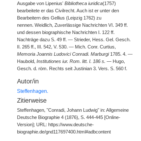
Ausgabe von Lipenius'
Bibliotheca iuridica
(1757)
bearbeitete er das Civilrecht. Auch ist er unter den
Bearbeitern des Gellius (Leipzig 1762) zu
nennen.
|
Weidlich, Zuverlässige Nachrichten VI. 349 ff.
und dessen biographische Nachrichten I. 122 ff.
Nachträge dazu S. 49 ff. — Strieder, Hess. Gel. Gesch.
II. 265 ff., III. 542, V. 530. — Mich. Conr. Curtius,
Memoria Joannis Ludovici Conradi. Marburgi
1785. 4. —
Haubold,
Institutiones iur. Rom. litt. I. 186 s.
— Hugo,
Gesch. d. röm. Rechts seit Justinian 3. Vers. S. 560 f.
Autor/in
Steffenhagen.
Zitierweise
Steffenhagen, "Conradi, Johann Ludwig" in: Allgemeine
Deutsche Biographie 4 (1876), S. 444-445 [Online-
Version]; URL: https://www.deutsche-
biographie.de/gnd117697400.html#adbcontent