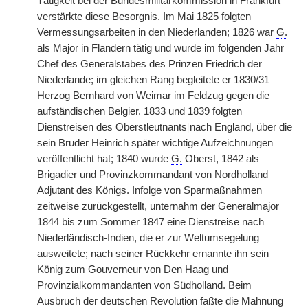
Tätigkeit bei der Bundesmilitärkommission in Frankfurt
verstärkte diese Besorgnis. Im Mai 1825 folgten
Vermessungsarbeiten in den Niederlanden; 1826 war
G.
als Major in Flandern tätig und wurde im folgenden Jahr
Chef des Generalstabes des Prinzen Friedrich der
Niederlande; im gleichen Rang begleitete er 1830/31
Herzog Bernhard von Weimar im Feldzug gegen die
aufständischen Belgier. 1833 und 1839 folgten
Dienstreisen des Oberstleutnants
|
nach England, über die
sein Bruder Heinrich später wichtige Aufzeichnungen
veröffentlicht hat; 1840 wurde
G.
Oberst, 1842 als
Brigadier und Provinzkommandant von Nordholland
Adjutant des Königs. Infolge von Sparmaßnahmen
zeitweise zurückgestellt, unternahm der Generalmajor
1844 bis zum Sommer 1847 eine Dienstreise nach
Niederländisch-Indien, die er zur Weltumsegelung
ausweitete; nach seiner Rückkehr ernannte ihn sein
König zum Gouverneur von Den Haag und
Provinzialkommandanten von Südholland. Beim
Ausbruch der deutschen Revolution faßte die Mahnung