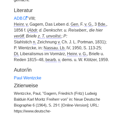
gemacht.
Literatur
ADB
VIII;
Heinr.
v.
Gagern, Das Leben d.
Gen.
F.
v.
G.
, 3
Bde.
,
1856 f. (
Abdr.
d. Denkschrr. u. Reiseberr., die hier
veröff.
Briefe
z. T.
unvollst.
;
P:
Stahlstich
n.
Zeichnung
v.
Ch. J. L. Portman, 1831);
P. Wentzcke, in:
Nassau. Lb.
IV, 1950, S. 113-25;
Dt.
Liberalismus im Vormärz,
Heinr.
v.
G.
, Briefe u.
Reden 1815–48,
bearb.
v.
dems. u. W. Klötzer, 1959.
Autor/in
Paul Wentzcke
Zitierweise
Wentzcke, Paul, "Gagern, Friedrich (Fritz) Ludwig
Balduin Karl Moritz Freiherr von" in: Neue Deutsche
Biographie 6 (1964), S. 29 f. [Online-Version]; URL:
https://www.deutsche-