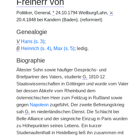
Freiherr von
Politiker, General,
*
24.10.1794 Weilburg/Lahn,
⚔
20.4.1848 bei Kandern (Baden). (reformiert)
Genealogie
V
Hans (s. 3)
;
B
Heinrich (s. 4)
,
Max (s. 5)
; ledig.
Biographie
Ältester Sohn sowie häufiger Gesprächs- und
Briefpartner des Vaters, studierte
G.
1810-12
Staatswissenschaften in Göttingen und wurde vom Vater
bei dessen Abkehr vom Rheinbund dem
österreichischen Heer zum Feldzug in Rußland sowie
gegen
Napoleon
zugeführt. Der zweite Befreiungskrieg
sah
G.
im niederländischen Dienst. Die Schlacht bei
Belle-Alliance und der siegreiche Einzug in Paris wurden
zu Höhepunkten seines Lebens. Ein kurzer
Studienaufenthalt in Heidelberg ließ ihn zusammen mit