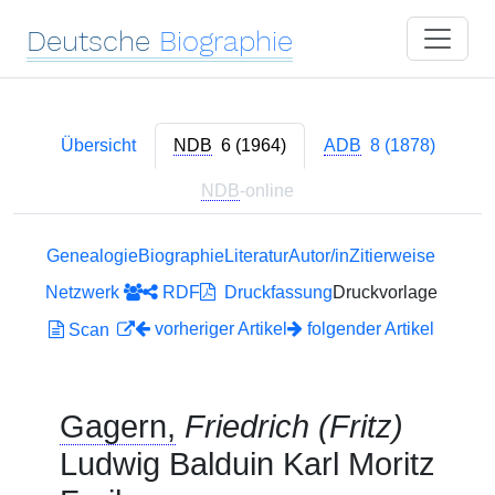
Deutsche
Biographie
Übersicht
NDB
6 (1964)
ADB
8 (1878)
NDB
-online
Genealogie
Biographie
Literatur
Autor/in
Zitierweise
Netzwerk
RDF
Druckfassung
Druckvorlage
vorheriger Artikel
folgender Artikel
Scan
Gagern,
Friedrich (Fritz)
Ludwig Balduin Karl Moritz