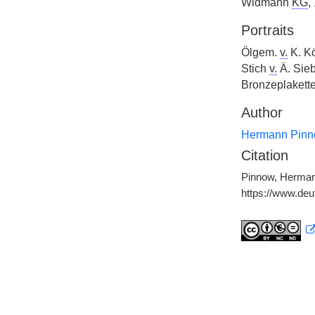
Widmann
KG
,
Portraits
Ölgem.
v.
K. Kö
Stich
v.
Ä. Sieb
Bronzeplakett
Author
Hermann Pin
Citation
Pinnow, Hermann
https://www.de