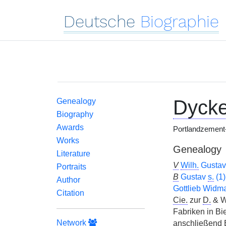
Deutsche
Biographie
Dycke
Genealogy
Biography
Awards
Portlandzement-I
Works
Genealogy
Literature
V
Wilh.
Gusta
Portraits
B
Gustav
s.
(1)
Author
Gottlieb Widm
Citation
Cie.
zur
D.
& W
Fabriken in Bi
Network
anschließend 