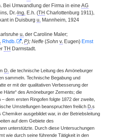
. Bei Umwandlung der Firma in eine
AG
ns, Dr.-
Ing.
E.h. (
TH
Charlottenburg 1911),
ikant in Duisburg
u.
Mannheim, 1924
Karlsruhe
u.
der Caroline Maler;
.
Rhdb.
,
P
); Neffe
(
Sohn
v.
Eugen)
Ernst
er
TH
Darmstadt.
hm
D.
die technische Leitung des Amöneburger
ungen sammeln. Technische Begabung und
e er mit der qualitativen Verbesserung der
he Härte“ des Amöneburger Zements; die
– dem ersten Ringofen folgte 1872 der zweite,
sche Umstellungen beanspruchten freilich
D.
s
s Chemiker ausgebildet war, in der Betriebsleitung
beiten auf dem Gebiete des
nn unterstützte. Durch diese Untersuchungen
 wie durch seine führende Tätigkeit in den