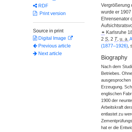
Vergrößerung 
RDF
wurde er 190
Print version
Ehrensenator 
Aufsichtsratsv
Source in print
⚭
Karlsruhe 1
Digital Image
2
S
, 2
T
,
u. a.
A
Previous article
(1877–1926)
, 
Next article
Biography
Nach dem Studi
Betriebes. Ohne
ausgesprochen w
Erzeugung. Scho
englischen Fabr
1900 der neunte
Arbeitskraft der
entlastet zu we
Zementprüfungs
hat er die Entw