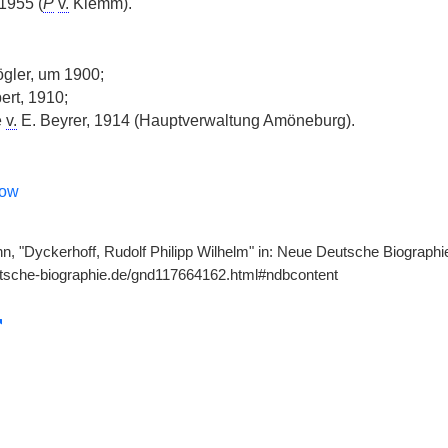
 1955 (
P
v.
Klemm).
gler, um 1900;
ert, 1910;
e
v.
E. Beyrer, 1914 (Hauptverwaltung Amöneburg).
now
, "Dyckerhoff, Rudolf Philipp Wilhelm" in: Neue Deutsche Biographie 
utsche-biographie.de/gnd117664162.html#ndbcontent