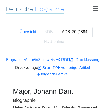
Deutsche
Biographie
Übersicht
NDB
ADB
20 (1884)
NDB
-online
Biographie
Autor/in
Zitierweise
RDF
Druckfassung
Druckvorlage
vorheriger Artikel
Scan
folgender Artikel
Major, Johann Dan.
Biographie
Major
,
Johann Dan.
M.
, Sohn des Rectors und