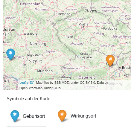
Leaflet
| Map tiles by BSB MDZ, under CC BY 3.0. Data by
OpenStreetMap, under ODbL.
Symbole auf der Karte
Geburtsort
Wirkungsort