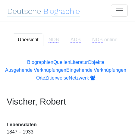
Deutsche
Biographie
Übersicht
NDB
ADB
NDB
-online
Biographien
Quellen
Literatur
Objekte
Ausgehende Verknüpfungen
Eingehende Verknüpfungen
Orte
Zitierweise
Netzwerk
Vischer, Robert
Lebensdaten
1847 – 1933