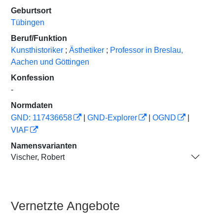
Geburtsort
Tübingen
Beruf/Funktion
Kunsthistoriker
;
Ästhetiker
;
Professor in Breslau,
Aachen und Göttingen
Konfession
-
Normdaten
GND: 117436658
|
GND-Explorer
|
OGND
|
VIAF
Namensvarianten
Vischer, Robert
Vernetzte Angebote