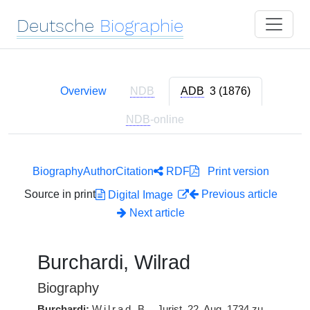
Deutsche
Biographie
Overview
NDB
ADB
3 (1876)
NDB
-online
Biography
Author
Citation
RDF
Print version
Source in print
Previous article
Digital Image
Next article
Burchardi, Wilrad
Biography
Burchardi:
Wilrad
B.
, Jurist, 22. Aug. 1734 zu