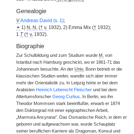
Genealogie
V
Andreas David (s. 1)
;
⚭
1)
N. N.
(
†
v.
1932), 2) Emma Mix (
†
1932);
1
T
(
†
v.
1932).
Biographie
Zur Schulbildung und zum Studium wurde
M.
von
Istanbul nach Hamburg geschickt, wo er 1861-71 das
Johanneum besuchte. An der
Univ.
Bonn betrieb er die
klassischen Studien weiter, wandte sich aber immer
mehr der Orientalistik zu. In Leipzig hörte er bei dem
Arabisten
Heinrich Leberecht Fleischer
und bei dem
Altertumsforscher
Georg Curtius
. In Berlin, wo ihn
Theodor Mommsen stark beeinflußte, erwarb er 1874
den Doktorgrad mit einer epigraphischen Arbeit,
„Marmora Ancyrana“. Das Osmanische Reich, in dem er
geboren und aufgewachsen war, wurde Schauplatz
seiner beruflichen Karriere als Dragoman, Konsul und