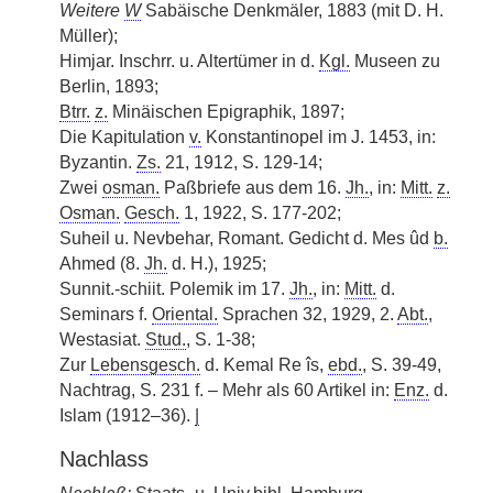
Weitere
W
Sabäische Denkmäler, 1883 (mit D. H.
Müller);
Himjar. Inschrr. u. Altertümer in d.
Kgl.
Museen zu
Berlin, 1893;
Btrr.
z.
Minäischen Epigraphik, 1897;
Die Kapitulation
v.
Konstantinopel im J. 1453, in:
Byzantin.
Zs.
21, 1912, S. 129-14;
Zwei
osman.
Paßbriefe aus dem 16.
Jh.
, in:
Mitt.
z.
Osman.
Gesch.
1, 1922, S. 177-202;
Suheil u. Nevbehar, Romant. Gedicht d. Mes ûd
b.
Ahmed (8.
Jh.
d. H.), 1925;
Sunnit.-schiit. Polemik im 17.
Jh.
, in:
Mitt.
d.
Seminars f.
Oriental.
Sprachen 32, 1929, 2.
Abt.
,
Westasiat.
Stud.
, S. 1-38;
Zur
Lebensgesch.
d. Kemal Re îs,
ebd.
, S. 39-49,
Nachtrag, S. 231 f. – Mehr als 60 Artikel in:
Enz.
d.
Islam (1912–36).
|
Nachlass