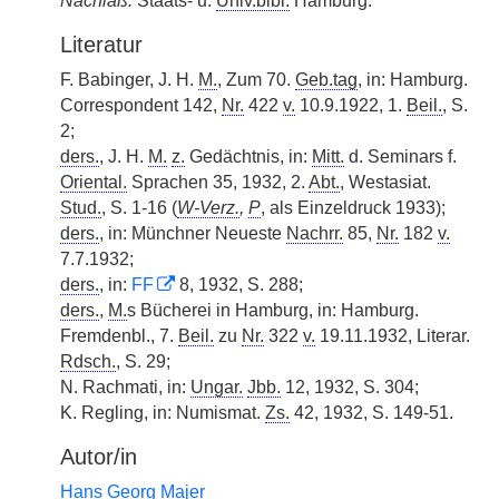
Nachlaß:
Staats- u.
Univ.bibl.
Hamburg.
Literatur
F. Babinger, J. H.
M.
, Zum 70.
Geb.tag
, in: Hamburg.
Correspondent 142,
Nr.
422
v.
10.9.1922, 1.
Beil.
, S.
2;
ders.
, J. H.
M.
z.
Gedächtnis, in:
Mitt.
d. Seminars f.
Oriental.
Sprachen 35, 1932, 2.
Abt.
, Westasiat.
Stud.
, S. 1-16 (
W-Verz.
,
P
, als Einzeldruck 1933);
ders.
, in: Münchner Neueste
Nachrr.
85,
Nr.
182
v.
7.7.1932;
ders.
, in:
FF
8, 1932, S. 288;
ders.
,
M.
s Bücherei in Hamburg, in: Hamburg.
Fremdenbl., 7.
Beil.
zu
Nr.
322
v.
19.11.1932, Literar.
Rdsch.
, S. 29;
N. Rachmati, in:
Ungar.
Jbb.
12, 1932, S. 304;
K. Regling, in: Numismat.
Zs.
42, 1932, S. 149-51.
Autor/in
Hans Georg Majer