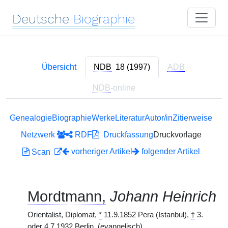
Deutsche
Biographie
Übersicht
NDB
18 (1997)
ADB
NDB
-online
Genealogie
Biographie
Werke
Literatur
Autor/in
Zitierweise
Netzwerk
RDF
Druckfassung
Druckvorlage
vorheriger Artikel
folgender Artikel
Scan
Mordtmann,
Johann Heinrich
Orientalist, Diplomat,
*
11.9.1852 Pera (Istanbul),
†
3.
oder 4.7.1932 Berlin.
(evangelisch)