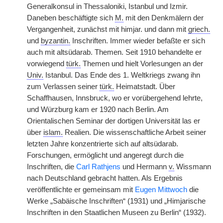
Generalkonsul in Thessaloniki, Istanbul und Izmir.
Daneben beschäftigte sich
M.
mit den Denkmälern der
Vergangenheit, zunächst mit himjar. und dann mit
griech.
und
byzantin.
Inschriften. Immer wieder befaßte er sich
auch mit altsüdarab. Themen. Seit 1910 behandelte er
vorwiegend
türk.
Themen und hielt Vorlesungen an der
Univ.
Istanbul. Das Ende des 1. Weltkriegs zwang ihn
zum Verlassen seiner
türk.
Heimatstadt. Über
Schaffhausen, Innsbruck, wo er vorübergehend lehrte,
und Würzburg kam er 1920 nach Berlin. Am
Orientalischen Seminar der dortigen Universität las er
über
islam.
Realien. Die wissenschaftliche Arbeit seiner
letzten Jahre konzentrierte sich auf altsüdarab.
Forschungen, ermöglicht und angeregt durch die
Inschriften, die
Carl Rathjens
und Hermann
v.
Wissmann
nach Deutschland gebracht hatten. Als Ergebnis
veröffentlichte er gemeinsam mit
Eugen Mittwoch
die
Werke „Sabäische Inschriften“ (1931) und „Himjarische
Inschriften in den Staatlichen Museen zu Berlin“ (1932).