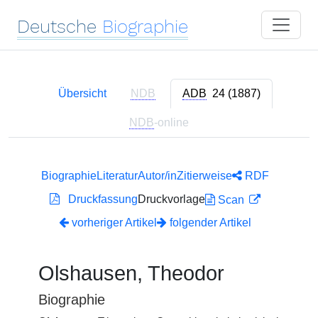
Deutsche
Biographie
Übersicht
NDB
ADB
24 (1887)
NDB
-online
Biographie
Literatur
Autor/in
Zitierweise
RDF
Druckfassung
Druckvorlage
Scan
vorheriger Artikel
folgender Artikel
Olshausen, Theodor
Biographie