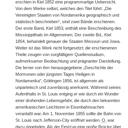
erschien in Kiel 1852 eine programmartige Uebersicht.
Von dem Werke selbst, welches den Titel führt: „Die
Vereinigten Staaten von Nordamerika geographisch und
statistisch beschrieben“, sind zwei Bände erschienen.
Der erste Band, Kiel 1853, enthält eine Beschreibung des
Missisippithals im Allgemeinen. Der zweite Bd., Kiel
1854, behandelt genauer die Staaten Missouri und Jowa.
Weiter ist das Werk nicht fortgesetzt; die erschienenen
Theile zeugen von sorgfältigem Quellenstudium,
aufmerksamer Beobachtung und prägnanter Darstellung.
Die ferner von ihm herausgegebene „Geschichte der
Mormonen oder jüngsten Tages Heiligen in
Nordamerika“, Göttingen 1856, ist allgemein als
unparteiisch und zuverlässig anerkannt. Während seines
Aufenthalts in St. Louis entging er wie durch ein Wunder
einer drohenden Lebensgefahr, die durch den bekannten
amerikanischen Leichtsinn in Eisenbahnsachen
veranlaßt war. Am 1. November 1855 sollte die Bahn von
St. Louis nach Jefferson-City eröffnet werden.
O.
war
dazu ringelnden. Als der Festzug eine große Brücke über