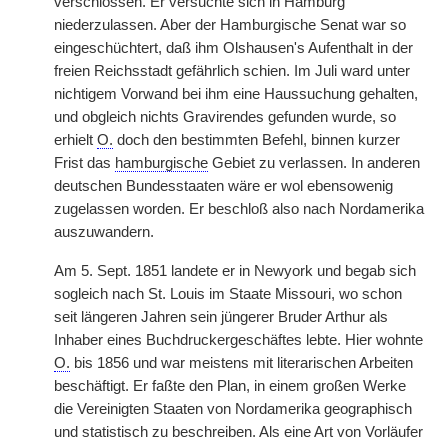
verschlossen. Er versuchte sich in Hamburg
niederzulassen. Aber der Hamburgische Senat war so
eingeschüchtert, daß ihm Olshausen's Aufenthalt in der
freien Reichsstadt gefährlich schien. Im Juli ward unter
nichtigem Vorwand bei ihm eine Haussuchung gehalten,
und obgleich nichts Gravirendes gefunden wurde, so
erhielt
O.
doch den bestimmten Befehl, binnen kurzer
Frist das
hamburgische
Gebiet zu verlassen. In anderen
deutschen Bundesstaaten wäre er wol ebensowenig
zugelassen worden. Er beschloß also nach Nordamerika
auszuwandern.
Am 5. Sept. 1851 landete er in Newyork und begab sich
sogleich nach St. Louis im Staate Missouri, wo schon
seit längeren Jahren sein jüngerer Bruder Arthur als
Inhaber eines Buchdruckergeschäftes lebte. Hier wohnte
O.
bis 1856 und war meistens mit literarischen Arbeiten
beschäftigt. Er faßte den Plan, in einem großen Werke
die Vereinigten Staaten von Nordamerika geographisch
und statistisch zu beschreiben. Als eine Art von Vorläufer