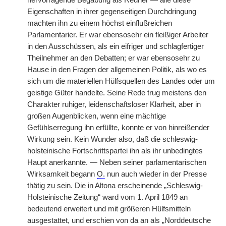
hervorragende Begabung als Redner — alle diese
Eigenschaften in ihrer gegenseitigen Durchdringung
machten ihn zu einem höchst einflußreichen
Parlamentarier. Er war ebensosehr ein fleißiger Arbeiter
in den Ausschüssen, als ein eifriger und schlagfertiger
Theilnehmer an den Debatten; er war ebensosehr zu
Hause in den Fragen der allgemeinen Politik, als wo es
sich um die materiellen Hülfsquellen des Landes oder um
geistige Güter handelte. Seine Rede trug meistens den
Charakter
|
ruhiger, leidenschaftsloser Klarheit, aber in
großen Augenblicken, wenn eine mächtige
Gefühlserregung ihn erfüllte, konnte er von hinreißender
Wirkung sein. Kein Wunder also, daß die schleswig-
holsteinische Fortschrittspartei ihn als ihr unbedingtes
Haupt anerkannte. — Neben seiner parlamentarischen
Wirksamkeit begann
O.
nun auch wieder in der Presse
thätig zu sein. Die in Altona erscheinende „Schleswig-
Holsteinische Zeitung“ ward vom 1. April 1849 an
bedeutend erweitert und mit größeren Hülfsmitteln
ausgestattet, und erschien von da an als „Norddeutsche