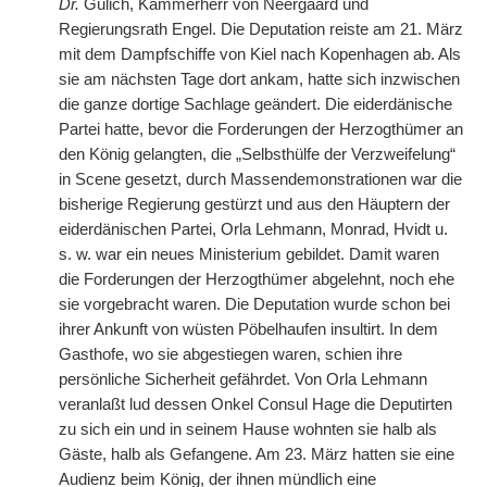
Dr.
Gülich, Kammerherr von Neergaard und
Regierungsrath Engel. Die Deputation reiste am 21. März
mit dem Dampfschiffe von Kiel nach Kopenhagen ab. Als
sie am nächsten Tage dort ankam, hatte sich inzwischen
die ganze dortige Sachlage geändert. Die eiderdänische
Partei hatte, bevor die Forderungen der Herzogthümer an
den König gelangten, die „Selbsthülfe der Verzweifelung“
in Scene gesetzt, durch Massendemonstrationen war die
bisherige Regierung gestürzt und aus den Häuptern der
eiderdänischen Partei, Orla Lehmann, Monrad, Hvidt u.
s. w. war ein neues Ministerium gebildet. Damit waren
die Forderungen der Herzogthümer abgelehnt, noch ehe
sie vorgebracht waren. Die Deputation wurde schon bei
ihrer Ankunft von wüsten Pöbelhaufen insultirt. In dem
Gasthofe, wo sie abgestiegen waren, schien ihre
persönliche Sicherheit gefährdet. Von Orla Lehmann
veranlaßt lud dessen Onkel Consul Hage die Deputirten
zu sich ein und in seinem Hause wohnten sie halb als
Gäste, halb als Gefangene. Am 23. März hatten sie eine
Audienz beim König, der ihnen mündlich eine