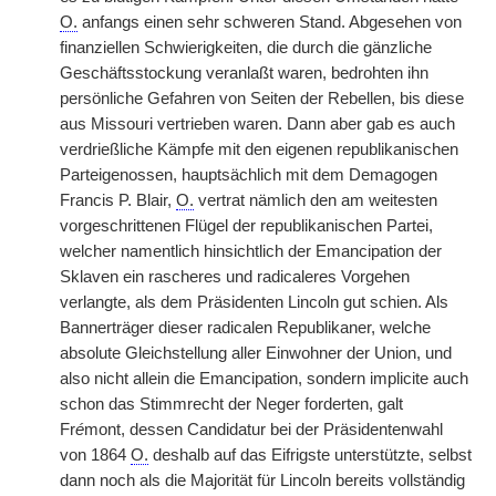
O.
anfangs einen sehr schweren Stand. Abgesehen von
finanziellen Schwierigkeiten, die durch die gänzliche
Geschäftsstockung veranlaßt waren, bedrohten ihn
persönliche Gefahren von Seiten der Rebellen, bis diese
aus Missouri vertrieben waren. Dann aber gab es auch
verdrießliche Kämpfe mit den eigenen
|
republikanischen
Parteigenossen, hauptsächlich mit dem Demagogen
Francis P. Blair,
O.
vertrat nämlich den am weitesten
vorgeschrittenen Flügel der republikanischen Partei,
welcher namentlich hinsichtlich der Emancipation der
Sklaven ein rascheres und radicaleres Vorgehen
verlangte, als dem Präsidenten Lincoln gut schien. Als
Bannerträger dieser radicalen Republikaner, welche
absolute Gleichstellung aller Einwohner der Union, und
also nicht allein die Emancipation, sondern implicite auch
schon das Stimmrecht der Neger forderten, galt
Fr
é
mont, dessen Candidatur bei der Präsidentenwahl
von 1864
O.
deshalb auf das Eifrigste unterstützte, selbst
dann noch als die Majorität für Lincoln bereits vollständig