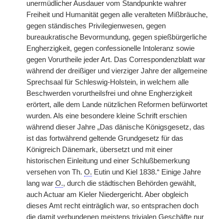
unermüdlicher Ausdauer vom Standpunkte wahrer
Freiheit und Humanität gegen alle veralteten Mißbräuche,
gegen ständisches Privilegienwesen, gegen
bureaukratische Bevormundung, gegen spießbürgerliche
Engherzigkeit, gegen confessionelle Intoleranz sowie
gegen Vorurtheile jeder Art. Das Correspondenzblatt war
während der dreißiger und vierziger Jahre der allgemeine
Sprechsaal für Schleswig-Holstein, in welchem alle
Beschwerden vorurtheilsfrei und ohne Engherzigkeit
erörtert, alle dem Lande nützlichen Reformen befürwortet
wurden. Als eine besondere kleine Schrift erschien
während dieser Jahre „Das dänische Königsgesetz, das
ist das fortwährend geltende Grundgesetz für das
Königreich Dänemark, übersetzt und mit einer
historischen Einleitung und einer Schlußbemerkung
versehen von Th.
O.
Eutin und Kiel 1838.“ Einige Jahre
lang war
O.
, durch die städtischen Behörden gewählt,
auch Actuar am Kieler Niedergericht. Aber obgleich
dieses Amt recht einträglich war, so entsprachen doch
die damit verbundenen meistens trivialen Geschäfte nur