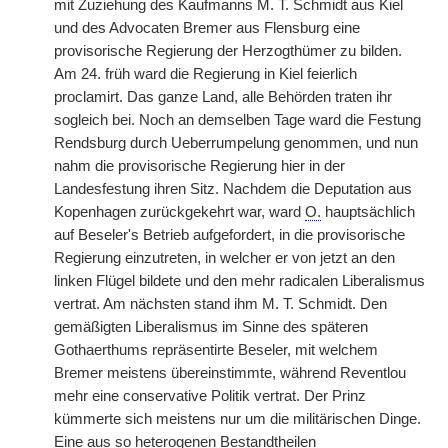
mit Zuziehung des Kaufmanns M. T. Schmidt aus Kiel
und des Advocaten Bremer aus Flensburg eine
provisorische Regierung der Herzogthümer zu bilden.
Am 24. früh ward die Regierung in Kiel feierlich
proclamirt. Das ganze Land, alle Behörden traten ihr
sogleich bei. Noch an demselben Tage ward die Festung
Rendsburg durch Ueberrumpelung genommen, und nun
nahm die provisorische Regierung hier in der
Landesfestung ihren Sitz. Nachdem die Deputation aus
Kopenhagen zurückgekehrt
|
war, ward
O.
hauptsächlich
auf Beseler's Betrieb aufgefordert, in die provisorische
Regierung einzutreten, in welcher er von jetzt an den
linken Flügel bildete und den mehr radicalen Liberalismus
vertrat. Am nächsten stand ihm M. T. Schmidt. Den
gemäßigten Liberalismus im Sinne des späteren
Gothaerthums repräsentirte Beseler, mit welchem
Bremer meistens übereinstimmte, während Reventlou
mehr eine conservative Politik vertrat. Der Prinz
kümmerte sich meistens nur um die militärischen Dinge.
Eine aus so heterogenen Bestandtheilen