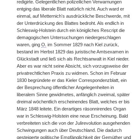
redigirte. Gelegentlichen polizeilichen Verwarnungen
entging das liberale Blatt natürlich nicht. Auch ward er
einmal, auf Metternich's ausdrückliche Beschwerde, mit
der Unterdrückung des Blattes bedroht. Als endlich in
Schleswig-Holstein durch ein königliches Rescript die
demagogischen Untersuchungen niedergeschlagen
waren, ging
O.
im Sommer 1829 nach Kiel zurück,
bestand im Herbst 1829 das juristische Amtsexamen in
Glückstadt und ließ sich als Rechtsanwalt in Kiel nieder.
Aber es war nicht seine Absicht, sich vorzugsweise der
privatrechtlichen Praxis zu widmen. Schon im Februar
1830 begründete er das Kieler Correspondenzblatt, ein
der Besprechung öffentlicher Angelegenheiten in
liberalem Sinne gewidmetes, anfänglich zweimal,
|
später
dreimal wöchentlich erscheinendes Blatt, welches er bis
März 1848 leitete. Ein derartiges räsonnirendes Organ
war in Schleswig-Holstein eine neue Erscheinung. Bald
verbreiteten sich die von der Julirevolution ausgehenden
Schwingungen auch über Deutschland. Die dadurch
gesteigerte politische Empfänglichkeit der Gemüther und