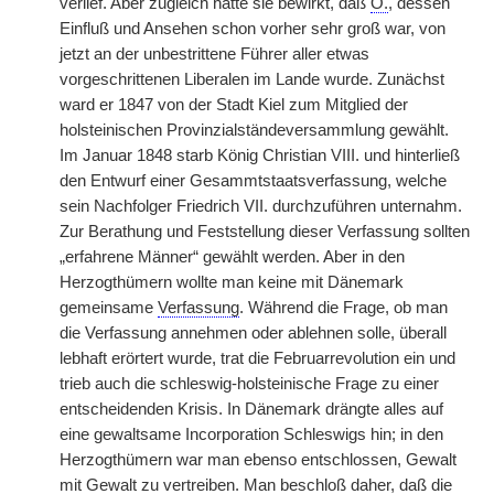
verlief. Aber zugleich hatte sie bewirkt, daß
O.
, dessen
Einfluß und Ansehen schon vorher sehr groß war, von
jetzt an der unbestrittene Führer aller etwas
vorgeschrittenen Liberalen im Lande wurde. Zunächst
ward er 1847 von der Stadt Kiel zum Mitglied der
holsteinischen Provinzialständeversammlung gewählt.
Im Januar 1848 starb König Christian VIII. und hinterließ
den Entwurf einer Gesammtstaatsverfassung, welche
sein Nachfolger Friedrich VII. durchzuführen unternahm.
Zur Berathung und Feststellung dieser Verfassung sollten
„erfahrene Männer“ gewählt werden. Aber in den
Herzogthümern wollte man keine mit Dänemark
gemeinsame
Verfassung
. Während die Frage, ob man
die Verfassung annehmen oder ablehnen solle, überall
lebhaft erörtert wurde, trat die Februarrevolution ein und
trieb auch die schleswig-holsteinische Frage zu einer
entscheidenden Krisis. In Dänemark drängte alles auf
eine gewaltsame Incorporation Schleswigs hin; in den
Herzogthümern war man ebenso entschlossen, Gewalt
mit Gewalt zu vertreiben. Man beschloß daher, daß die