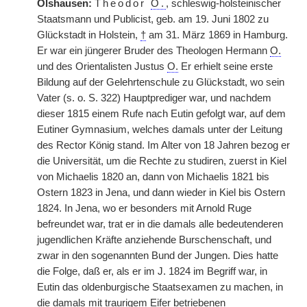
Olshausen:
Theodor
O.
, schleswig-holsteinischer
Staatsmann und Publicist, geb. am 19. Juni 1802 zu
Glückstadt in Holstein,
†
am 31. März 1869 in Hamburg.
Er war ein jüngerer Bruder des Theologen Hermann
O.
und des Orientalisten Justus
O.
Er erhielt seine erste
Bildung auf der Gelehrtenschule zu Glückstadt, wo sein
Vater (s. o. S. 322) Hauptprediger war, und nachdem
dieser 1815 einem Rufe nach Eutin gefolgt war, auf dem
Eutiner Gymnasium, welches damals unter der Leitung
des Rector König stand. Im Alter von 18 Jahren bezog er
die Universität, um die Rechte zu studiren, zuerst in Kiel
von Michaelis 1820 an, dann von Michaelis 1821 bis
Ostern 1823 in Jena, und dann wieder in Kiel bis Ostern
1824. In Jena, wo er besonders mit Arnold Ruge
befreundet war, trat er in die damals alle bedeutenderen
jugendlichen Kräfte anziehende Burschenschaft, und
zwar in den sogenannten Bund der Jungen. Dies hatte
die Folge, daß er, als er im J. 1824 im Begriff war, in
Eutin das oldenburgische Staatsexamen zu machen, in
die damals mit traurigem Eifer betriebenen