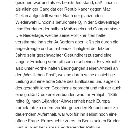
gesichert war und als es bereits feststand, daß Lincoln
als alleiniger Candidat der Republikaner gegen Mac
Clellan aufgestellt werde. Nach der glänzenden
Wiederwahl Lincoln's befürchtete
O.
in der Sklavenfrage
eine Fortdauer der halben Maßregeln und Compromisse.
Die Niederlage, welche seine Politik erlitten hatte,
verstimmte ihn sehr. Außerdem aber ließ sein durch die
angestrengte und aufreibende Thätigkeit der letzten
Jahre sehr geschwächter Gesundheitszustand eine
längere Erholung sehr rathsam erscheinen. Er verkaufte
also unter vortheilhaften Bedingungen seinen Antheil an
der „Westlichen Post“, welche durch seine einsichtige
Leitung auf eine hohe Stufe des Einflusses und zugleich
des geschäftlichen Gedeihens gebracht und mit der auch
eine große Druckerei verbunden war. Im Frühjahr 1865
reifte
O.
nach 14jähriger Abwesenheit nach Europa
zurück, ob zu einem vorübergehenden Besuch oder zu
dauerndem Aufenthalt, war wol für ihn selbst noch eine
offene Frage. Er besuchte zuerst in Berlin seinen Bruder
Justus, welcher damals vortragender Rath im