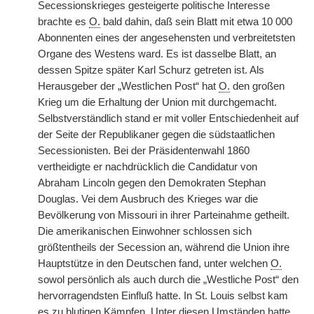
Secessionskrieges gesteigerte politische Interesse
brachte es
O.
bald dahin, daß sein Blatt mit etwa 10 000
Abonnenten eines der angesehensten und verbreitetsten
Organe des Westens ward. Es ist dasselbe Blatt, an
dessen Spitze später Karl Schurz getreten ist. Als
Herausgeber der „Westlichen Post“ hat
O.
den großen
Krieg um die Erhaltung der Union mit durchgemacht.
Selbstverständlich stand er mit voller Entschiedenheit auf
der Seite der Republikaner gegen die südstaatlichen
Secessionisten. Bei der Präsidentenwahl 1860
vertheidigte er nachdrücklich die Candidatur von
Abraham Lincoln gegen den Demokraten Stephan
Douglas. Vei dem Ausbruch des Krieges war die
Bevölkerung von Missouri in ihrer Parteinahme getheilt.
Die amerikanischen Einwohner schlossen sich
größtentheils der Secession an, während die Union ihre
Hauptstütze in den Deutschen fand, unter welchen
O.
sowol persönlich als auch durch die „Westliche Post“ den
hervorragendsten Einfluß hatte. In St. Louis selbst kam
es zu blutigen Kämpfen. Unter diesen Umständen hatte