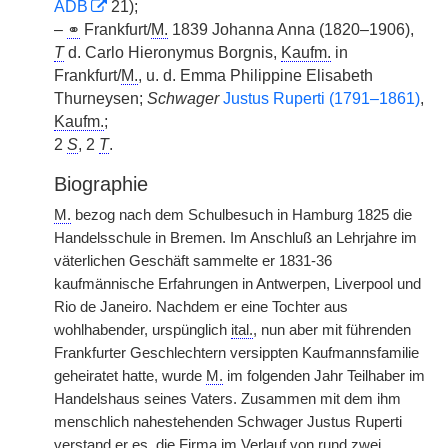
ADB
21);
–
⚭
Frankfurt/
M.
1839 Johanna Anna (1820–1906),
T
d. Carlo Hieronymus Borgnis,
Kaufm.
in
Frankfurt/
M.
, u. d. Emma Philippine Elisabeth
Thurneysen;
Schwager
Justus Ruperti (1791–1861)
,
Kaufm.
;
2
S
, 2
T
.
Biographie
M.
bezog nach dem Schulbesuch in Hamburg 1825 die
Handelsschule in Bremen. Im Anschluß an Lehrjahre im
väterlichen Geschäft sammelte er 1831-36
kaufmännische Erfahrungen in Antwerpen, Liverpool und
Rio de Janeiro. Nachdem er eine Tochter aus
wohlhabender, urspünglich
ital.
, nun aber mit führenden
Frankfurter Geschlechtern versippten Kaufmannsfamilie
geheiratet hatte, wurde
M.
im folgenden Jahr Teilhaber im
Handelshaus seines Vaters. Zusammen mit dem ihm
menschlich nahestehenden Schwager Justus Ruperti
verstand er es, die Firma im Verlauf von rund zwei