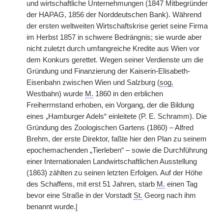
und wirtschaftliche Unternehmungen (1847 Mitbegründer
der HAPAG, 1856 der Norddeutschen Bank). Während
der ersten weltweiten Wirtschaftskrise geriet seine Firma
im Herbst 1857 in schwere Bedrängnis; sie wurde aber
nicht zuletzt durch umfangreiche Kredite aus Wien vor
dem Konkurs gerettet. Wegen seiner Verdienste um die
Gründung und Finanzierung der Kaiserin-Elisabeth-
Eisenbahn zwischen Wien und Salzburg (
sog.
Westbahn) wurde
M.
1860 in den erblichen
Freiherrnstand erhoben, ein Vorgang, der die Bildung
eines „Hamburger Adels“ einleitete (P. E. Schramm). Die
Gründung des Zoologischen Gartens (1860) – Alfred
Brehm, der erste Direktor, faßte hier den Plan zu seinem
epochemachenden „Tierleben“ – sowie die Durchführung
einer Internationalen Landwirtschaftlichen Ausstellung
(1863) zählten zu seinen letzten Erfolgen. Auf der Höhe
des Schaffens, mit erst 51 Jahren, starb
M.
einen Tag
bevor eine Straße in der Vorstadt
St.
Georg nach ihm
benannt wurde.
|