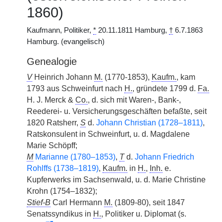
1860)
Kaufmann, Politiker,
*
20.11.1811 Hamburg,
†
6.7.1863
Hamburg. (evangelisch)
Genealogie
V
Heinrich Johann
M.
(1770-1853),
Kaufm.
, kam
1793 aus Schweinfurt nach
H.
, gründete 1799 d.
Fa.
H. J. Merck &
Co.
, d. sich mit Waren-, Bank-,
Reederei- u. Versicherungsgeschäften befaßte, seit
1820 Ratsherr,
S
d.
Johann Christian (1728–1811)
,
Ratskonsulent in Schweinfurt, u. d. Magdalene
Marie Schöpff;
M
Marianne (1780–1853)
,
T
d.
Johann Friedrich
Rohlffs (1738–1819)
,
Kaufm.
in
H.
,
Inh.
e.
Kupferwerks im Sachsenwald, u. d. Marie Christine
Krohn (1754–1832);
Stief-B
Carl Hermann
M.
(1809-80), seit 1847
Senatssyndikus in
H.
, Politiker u. Diplomat (s.