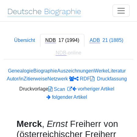
Deutsche
Biographie
Übersicht
NDB
17 (1994)
ADB
21 (1885)
NDB
-online
Genealogie
Biographie
Auszeichnungen
Werke
Literatur
Autor/in
Zitierweise
Netzwerk
RDF
Druckfassung
Druckvorlage
vorheriger Artikel
Scan
folgender Artikel
Merck
,
Ernst
Freiherr von
(österreichischer Freiherr