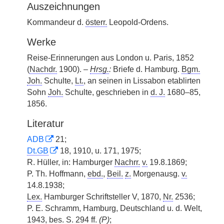
Auszeichnungen
Kommandeur d.
österr.
Leopold-Ordens.
Werke
Reise-Erinnerungen aus London u. Paris, 1852
(
Nachdr.
1900). –
Hrsg.
:
Briefe d. Hamburg.
Bgm.
Joh.
Schulte,
Lt.
, an seinen in Lissabon etablirten
Sohn
Joh.
Schulte, geschrieben in
d. J.
1680–85,
1856.
Literatur
ADB
21;
Dt.GB
18, 1910, u. 171, 1975;
R. Hüller, in: Hamburger
Nachrr.
v.
19.8.1869;
P. Th. Hoffmann,
ebd.
,
Beil.
z.
Morgenausg.
v.
14.8.1938;
Lex.
Hamburger Schriftsteller V, 1870,
Nr.
2536;
P. E. Schramm, Hamburg, Deutschland u. d. Welt,
1943,
bes.
S. 294 ff.
(
P
)
;