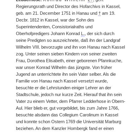
Regierungsrath und Director des Hofarchivs in Kassel,
geb. am 21. December 1751 in Hanau und
†
am 19.
Decbr. 1812 in Kassel, war der Sohn des
Superintendenten, Consistorialraths und
Oberhofpredigers Johann Konrad
L.
, der sich durch
seine Predigten so auszeichnete, daß ihn der Landgraf
Wilhelm VIII. bevorzugte und ihn von Hanau nach Kassel
zog. Unter seinen sieben Kindern von seiner zweiten
Frau, Dorothea Elisabeth, einer geborenen Pfannkuche,
war unser Konrad Wilhelm das jüngste. Von früher
Jugend an unterrichtete ihn sein Vater selber. Als die
Familie von Hanau nach Kassel versetzt wurde,
besuchte er die Lehrstunden einiger Lehrer an der
Stadtschule, jedoch nur kurze Zeit. Hierauf that ihn sein
Vater zu einem Vetter, dem Pfarrer Ledderhose in Obern-
Aul. Hier blieb er, gut vorgebildet, bis zum Jahre 1766,
besuchte alsdann das Collegium Carolinum in Kassel
und konnte schon Ostern 1769 die Universität Marburg
beziehen. An dem Kanzler Hombergk fand er einen