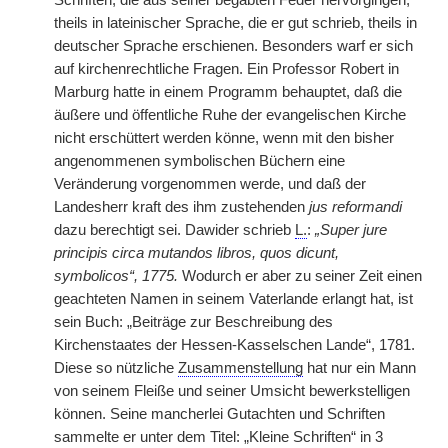
Schriften, die aus seiner begabten Feder hervorgingen,
theils in lateinischer Sprache, die er gut schrieb, theils in
deutscher Sprache erschienen. Besonders warf er sich
auf kirchenrechtliche Fragen. Ein Professor Robert in
Marburg hatte in einem Programm behauptet, daß die
äußere und öffentliche Ruhe der evangelischen Kirche
nicht erschüttert werden könne, wenn mit den bisher
angenommenen symbolischen Büchern eine
Veränderung vorgenommen werde, und daß der
Landesherr kraft des ihm zustehenden
jus reformandi
dazu berechtigt sei. Dawider schrieb
L.
:
„Super jure
principis circa mutandos libros, quos dicunt,
symbolicos“, 1775.
Wodurch er aber zu seiner Zeit einen
geachteten Namen in seinem Vaterlande erlangt hat, ist
sein Buch: „Beiträge zur Beschreibung des
Kirchenstaates der Hessen-Kasselschen Lande“, 1781.
Diese so nützliche
Zusammenstellung
hat nur ein Mann
von seinem Fleiße und seiner Umsicht bewerkstelligen
können. Seine mancherlei Gutachten und Schriften
sammelte er unter dem Titel: „Kleine Schriften“ in 3