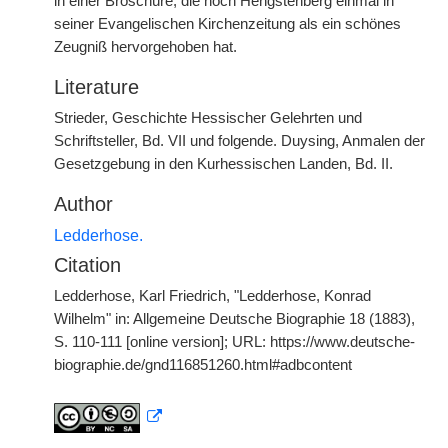
in einer Broschüre, die noch Hengstenberg einmal in
seiner Evangelischen Kirchenzeitung als ein schönes
Zeugniß hervorgehoben hat.
Literature
Strieder, Geschichte Hessischer Gelehrten und
Schriftsteller, Bd. VII und folgende. Duysing, Anmalen der
Gesetzgebung in den Kurhessischen Landen, Bd. II.
Author
Ledderhose.
Citation
Ledderhose, Karl Friedrich, "Ledderhose, Konrad
Wilhelm" in: Allgemeine Deutsche Biographie 18 (1883),
S. 110-111 [online version]; URL: https://www.deutsche-
biographie.de/gnd116851260.html#adbcontent