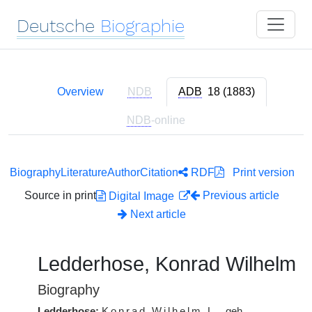
Deutsche
Biographie
Overview
NDB
ADB
18 (1883)
NDB
-online
Biography
Literature
Author
Citation
RDF
Print version
Source in print
Previous article
Digital Image
Next article
Ledderhose, Konrad Wilhelm
Biography
Ledderhose:
Konrad Wilhelm
L.
, geh.