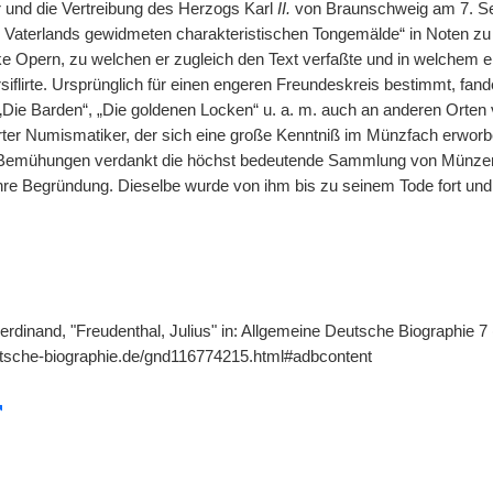
und die Vertreibung des Herzogs Karl
II.
von Braunschweig am 7. Se
s Vaterlands gewidmeten charakteristischen Tongemälde“ in Noten zu
e Opern, zu welchen er zugleich den Text verfaßte und in welchem e
iflirte. Ursprünglich für einen engeren Freundeskreis bestimmt, fand
 „Die Barden“, „Die goldenen Locken“ u. a. m. auch an anderen Orte
ter Numismatiker, der sich eine große Kenntniß im Münzfach erworben
n Bemühungen verdankt die höchst bedeutende Sammlung von Münze
re Begründung. Dieselbe wurde von ihm bis zu seinem Tode fort und 
erdinand, "Freudenthal, Julius" in: Allgemeine Deutsche Biographie 7 
utsche-biographie.de/gnd116774215.html#adbcontent