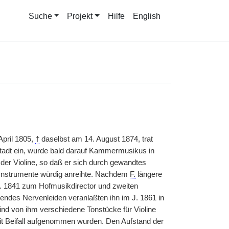
Suche
Projekt
Hilfe
English
April 1805,
†
daselbst am 14. August 1874, trat
rstadt ein, wurde bald darauf Kammermusikus in
 der Violine, so daß er sich durch gewandtes
m Instrumente würdig anreihte. Nachdem
F.
längere
J. 1841 zum Hofmusikdirector und zweiten
endes Nervenleiden veranlaßten ihn im J. 1861 in
nd von ihm verschiedene Tonstücke für Violine
it Beifall aufgenommen wurden. Den Aufstand der