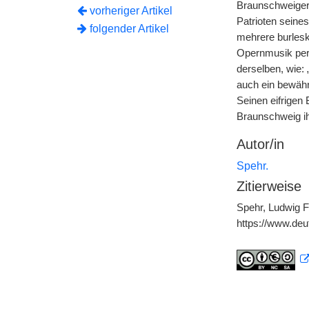
Braunschweiger 
vorheriger Artikel
Patrioten seine
folgender Artikel
mehrere burlesk
Opernmusik pers
derselben, wie:
auch ein bewähr
Seinen eifrige
Braunschweig ih
Autor/in
Spehr.
Zitierweise
Spehr, Ludwig F
https://www.de