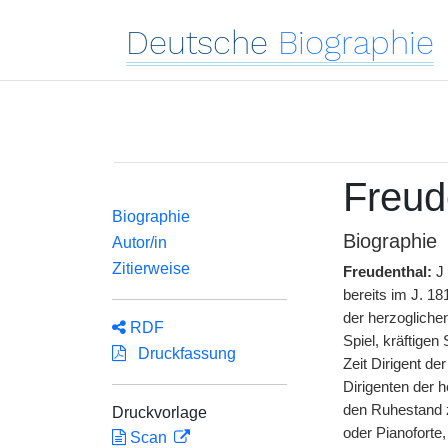
Deutsche
Biographie
Freud
Biographie
Biographie
Autor/in
Zitierweise
Freudenthal:
J
bereits im J. 18
der herzoglichen
RDF
Spiel, kräftige
Druckfassung
Zeit Dirigent d
Dirigenten der 
den Ruhestand z
Druckvorlage
oder Pianoforte
Scan