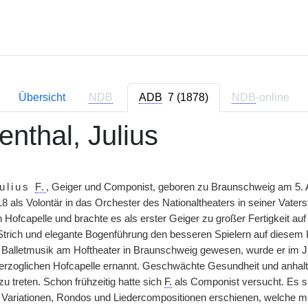
Übersicht
NDB
ADB
7 (1878)
NDB
-online
enthal, Julius
ulius
F.
, Geiger und Componist, geboren zu Braunschweig am 5. 
18 als Volontär in das Orchester des Nationaltheaters in seiner Vate
 Hofcapelle und brachte es als erster Geiger zu großer Fertigkeit auf
n Strich und elegante Bogenführung den besseren Spielern auf diese
er Balletmusik am Hoftheater in Braunschweig gewesen, wurde er im 
herzoglichen Hofcapelle ernannt. Geschwächte Gesundheit und anhalt
u treten. Schon frühzeitig hatte sich
F.
als Componist versucht. Es si
, Variationen, Rondos und Liedercompositionen erschienen, welche m