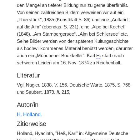
den Mangel an tieferer Bildung nur zu gerne überfirnißt.
Von seinen zahlreichen Bildern verweisen wir auf ein
„Thierstück", 1835 (Kunstblatt S. 86) und eine „Auffahrt
auf die Alm" (ebendas. S. 231), eine „Alpe bei Kochel"
(1848), „Am Starnbergersee“, „Alm bei Schliersee“ etc.
Seine Bilder werden von der späteren Kulturgeschichte
als hochwillkommenes Material benützt werden, darunter
auch ein „Münchener Bockkeller“. Karl
H.
starb nach
schweren Leiden am 16. Nov. 1874 zu Reichenhall.
Literatur
Vgl. Nagler, 1838,
V.
156. Deutsche Warte, 1875, S. 768
und Seubert. 1879.
II.
215.
Autor/in
H. Holland.
Zitierweise
Holland, Hyacinth, "Heß, Karl" in: Allgemeine Deutsche