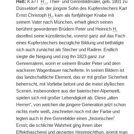
Heß:
Karl
H.
, Thier- und Genrebildmaler, geb. 1801 zu
Düsseldorf als der jüngste Sohn des Kupferstechers Karl
Ernst Christoph
H.
, kam als fünfjähriger Knabe mit
seinem Vater nach München, erhielt gleich seinen
berühmt gewordenen Brüdern Peter und Heinrich
H.
daselbst seine künstlerische, vorerst ganz auf das Fach
eines Kupferstechers bezügliche Bildung und bethätigte
sich auch zunächst als Stecher und Radirer. Endlich
siegte die Neigung und zog ihn 1823 ganz zur
Genremalerei, worin er seinem Bruder Peter und dem
wackeren Wagenbauer nacheiferte. In seinen Bildern ist
das landschaftliche Element, das er mit großer Sicherheit
beherrscht, mit Vorliebe betont und die meist idyllischen
Scenen, insbesondere aus der baierischen Alpenwelt,
spielen sich mit großer Lebendigkeit ab. Diese „alten
Herren", von welchen die jüngere Generation jetzt schon
nichts mehr weiß, zeichneten noch mit der Farbe und
legten auch in ihre Genrebilder einen „historischen"
Ernst; die schlichte Wahrheit ging ihnen über
Effekthascherei und geziertes Heistreichthun, womit man