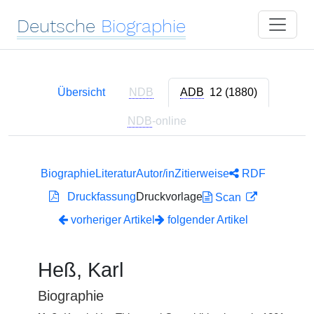
Deutsche
Biographie
Übersicht
NDB
ADB
12 (1880)
NDB
-online
Biographie
Literatur
Autor/in
Zitierweise
RDF
Druckfassung
Druckvorlage
Scan
vorheriger Artikel
folgender Artikel
Heß, Karl
Biographie