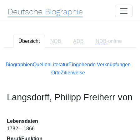
Deutsche
Biographie
Übersicht
NDB
ADB
NDB
-online
Biographien
Quellen
Literatur
Eingehende Verknüpfungen
Orte
Zitierweise
Langsdorff, Philipp Freiherr von
Lebensdaten
1782 – 1866
Beruf/Funktion