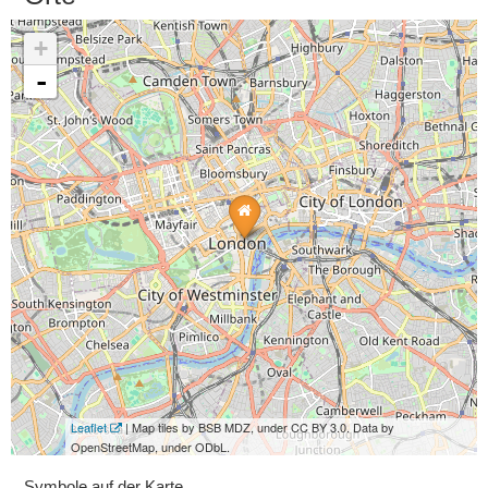
+
-
Leaflet
| Map tiles by BSB MDZ, under CC BY 3.0. Data by
OpenStreetMap, under ODbL.
Symbole auf der Karte