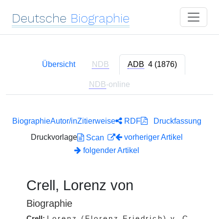
Deutsche
Biographie
Übersicht
NDB
ADB
4 (1876)
NDB
-online
Biographie
Autor/in
Zitierweise
RDF
Druckfassung
Druckvorlage
vorheriger Artikel
Scan
folgender Artikel
Crell, Lorenz von
Biographie
Crell:
Lorenz (Florenz Friedrich) v.
C.
,