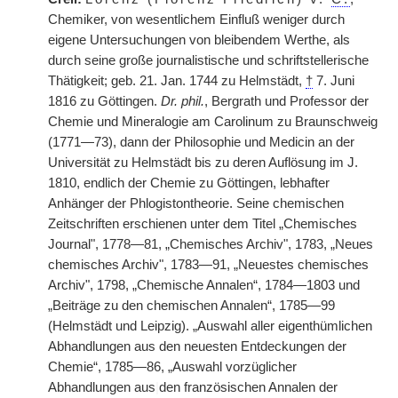
Chemiker, von wesentlichem Einfluß weniger durch
eigene Untersuchungen von bleibendem Werthe, als
durch seine große journalistische und schriftstellerische
Thätigkeit; geb. 21. Jan. 1744 zu Helmstädt,
†
7. Juni
1816 zu Göttingen.
Dr. phil.
, Bergrath und Professor der
Chemie und Mineralogie am Carolinum zu Braunschweig
(1771—73), dann der Philosophie und Medicin an der
Universität zu Helmstädt bis zu deren Auflösung im J.
1810, endlich der Chemie zu Göttingen, lebhafter
Anhänger der Phlogistontheorie. Seine chemischen
Zeitschriften erschienen unter dem Titel „Chemisches
Journal", 1778—81, „Chemisches Archiv", 1783, „Neues
chemisches Archiv", 1783—91, „Neuestes chemisches
Archiv", 1798, „Chemische Annalen“, 1784—1803 und
„Beiträge zu den chemischen Annalen“, 1785—99
(Helmstädt und Leipzig). „Auswahl aller eigenthümlichen
Abhandlungen aus den neuesten Entdeckungen der
Chemie“, 1785—86, „Auswahl vorzüglicher
Abhandlungen aus
|
den französischen Annalen der