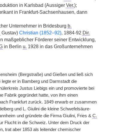
oduktion in Karlsbad (Aussiger
Ver.
);
rikant in Frankfurt-Sachsenhausen, dann
cher Unternehmer in Bridesburg
b.
.
Gustav)
Christian (1852–92)
, 1884-92
Dir.
n maßgeblicher Förderer seiner Entwicklung,
G
in Berlin
u.
1928 in das Großunternehmen
ensheim (Bergstraße) und Gießen und ließ sich
4 legte er in Bamberg und Darmstadt die
ülerkreis Justus Liebigs ein und promovierte bei
he Fabrik gegründet hatte, von ihm einen
 nach Frankfurt zurück. 1849 erwarb er zusammen
lberg und L. Giulini die kleine Schwefelsäure-
annheim und gründete die Firma Giulini, Fries &
C.
zur Flucht in die Schweiz. Unter dem Druck der
 trat aber 1853 als leitender chemischer