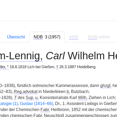
Übersicht
NDB
3 (1957)
ADB
NDB
-online
-Lennig,
Carl
Wilhelm He
ler,
*
18.8.1818 Lich bei Gießen,
†
26.3.1887 Heidelberg.
–1838), fürstlich solmsischer Kammerassessor, dann
ghzgl.
he
52–83),
Reg.advokat
in Niederkleen
b.
Butzbach;
-1828),
T
des
Sup.
u.
Konsistorialrats Karl
Wilh.
Ziehen in Lich;
logie (1)
,
Gustav (1814–66)
, Dr., 1. Assistent Liebigs in Gieße
ünder der Chemischen
Fabr.
Heilbronn, 1852 mit der chemische
enden chemischen
Fabr.
Neuschloß zusammengeschlossen zum 