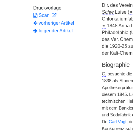
Dir.
des Verein
Druckvorlage
Schw
Luise (
⚭
Scan
Chlorkaliumfa
vorheriger Artikel
⚭
1848 Anna Ot
folgender Artikel
Philadelphia 
des
Ver.
Chemi
die 1920-25 
der Kali-Chemi
Biographie
C.
besuchte die 
1838 als Studen
Apothekerprüfun
diesem 1845. Li
technischen Hel
mit dem Bankier
und Sodafabrik 
Dr.
Carl Vogt
, d
Konkurrenz schl