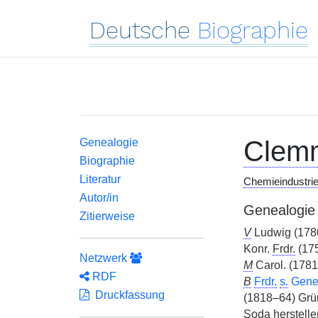
Deutsche
Biographie
Clemm
Genealogie
Biographie
Literatur
Chemieindustriel
Autor/in
Genealogie
Zitierweise
V
Ludwig (1780
Konr.
Frdr.
(17
Netzwerk
M
Carol. (1781
RDF
B
Frdr.
s.
Genea
Druckfassung
(1818–64) Gr
Soda herstell