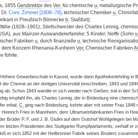
s, 1855
Gendirektor
des
Ver.
für chemische
u.
metallurgische Pr
Dr.
Conr. Zimmer [1808–78]
, technischer Chemiker
u.
Chininfab
brikant in Preußisch Börnecke
b.
Staßfurt);
tilie (1828–1901),
Stiefschwester
des Charles Lennig, chemis
(USA), aus Mainzer Auswandererfamilie; 5
Kinder
;
Neffe
(
Sohn
v
scher Fabriken
u.
durch finanzielle
u.
technische Reorganisatio
zu dem Konzern Rhenania-Kunheim
Ver.
Chemischer Fabriken
A
e führte.
Höhere Gewerbeschule in Kassel, wurde dann Apothekerlehrling in B
t der Chemie an der dortigen Universität einschreiben. 1843 und 184
g ab. Schon 1843 wandte er sich wieder nach Gießen, trat in den Sch
ebig empfahl ihn, als Charles Lennig, der in Bridesburg eine chemisc
fer erbat.
C.
ging nach Bridesburg, kehrte aber mit seiner Frau 1848
 Heinrich Fries in Mannheim, dem Ultramarinfabrikanten Fries in Heide
der Brüder P. F. und J. B. Giulini auf dem Gutshof Wohlgelegen bei M
em letzten Präsidenten des Stuttgarter Rumpfparlaments, verhalf er 
oß er sich 1852 mit der Heilbronner Fabrik seines Bruders zusammen,