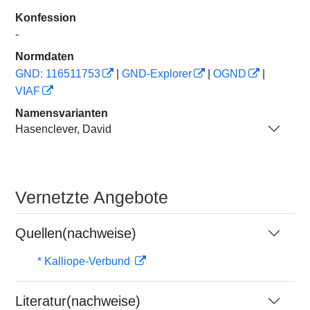
Konfession
-
Normdaten
GND: 116511753
|
GND-Explorer
|
OGND
|
VIAF
Namensvarianten
Hasenclever, David
Vernetzte Angebote
Quellen(nachweise)
* Kalliope-Verbund
Literatur(nachweise)