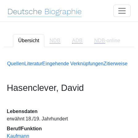
Deutsche
Biographie
Übersicht
NDB
ADB
NDB
-online
Quellen
Literatur
Eingehende Verknüpfungen
Zitierweise
Hasenclever, David
Lebensdaten
erwähnt 18./19. Jahrhundert
Beruf/Funktion
Kaufmann