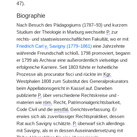
47).
Biographie
Nach Besuch des Pädagogiums (1787–93) und kurzem
Studium der Theologie in Marburg wechselte
P.
zur
rechts- und staatswissenschaftlichen Fakultät, wo er mit
Friedrich Carl
v.
Savigny (1779–1861)
eine Jahrzehnte
währende Freundschaft schloß. 1798 promoviert, begann
er 1799 als Archivar eine außerordentlich vielseitige und
erfolgreiche Karriere. Seit 1803 führte er hoheitliche
Prozesse als procurator fisci und rückte im
Kgr.
Westphalen 1808 zum Substitut des Generalprokurators
beim Appellationsgericht in Kassel auf. Daneben
publizierte
P.
über verschiedene Rechtskreise und -
materien wie
röm.
Recht, Patrimonialgerichtsbarkeit,
Code Civil und die
westfäl.
Gerichtsverfassung. Er
erwies sich als zuverlässiger Rechtspraktiker, dessen
Rat auch Savigny schätzte.
P.
überwarf sich allerdings
mit Savigny, als er in dessen Auseinandersetzung mit