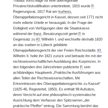
Thibaut Vorschläge für eine überregionale
Privatrechtskodifikation unterbreitete. 1815 wurde
P.
Regierungsrat, 1817 Rat am
kurhess.
Oberappellationsgericht in Kassel, dessen seit 1771 nicht
mehr edierte Urteile er herausgab. In der Frage der
Gültigkeit von Verfügungen über die Staatskasse
während der
franz.
Besatzungszeit geriet
P.
in
Gegensatz zu
Kf.
Wilhelm I. und wechselte deshalb 1820
an das soeben in Lübeck gebildete
Oberappellationsgericht der vier Freien Reichsstädte.
Kf.
Wilhelm II. holte ihn 1821 zurück und betraute ihn mit der
rechtswissenschaftlichen Ausbildung des Kurprinzen. In
den folgenden drei Jahrzehnten publizierte
P.
sein
achtbändiges Hauptwerk „Praktische Ausführungen aus
allen Teilen der Rechtswissenschaften, Mit
Erkenntnissen des Oberappellationsgerichts zu Kassel“
(1825-46, Registerbd. 1850). Es enthält 98 Aufsätze,
deren Verzicht auf eine philosophisch-systematische
Ausrichtung dem Verfasser den Spitznamen „der
praktische Pfeiffer“ eintrug. Die Sammlung berührt das