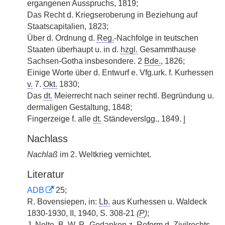
ergangenen Ausspruchs, 1819;
Das Recht d. Kriegseroberung in Beziehung auf
Staatscapitalien, 1823;
Über d. Ordnung d.
Reg.
-Nachfolge in teutschen
Staaten überhaupt u. in d.
hzgl.
Gesammthause
Sachsen-Gotha insbesondere. 2
Bde.
, 1826;
Einige Worte über d. Entwurf e. Vfg.urk. f. Kurhessen
v.
7.
Okt.
1830;
Das
dt.
Meierrecht nach seiner rechtl. Begründung u.
dermaligen Gestaltung, 1848;
Fingerzeige f. alle
dt.
Ständeverslgg., 1849.
|
Nachlass
Nachlaß
im 2. Weltkrieg vernichtet.
Literatur
ADB
25;
R. Bovensiepen, in:
Lb.
aus Kurhessen u. Waldeck
1830-1930, II, 1940, S. 308-21
(
P
)
;
J. Nolte, B. W.
P.
, Gedanken
z.
Reform d. Zivilrechts.