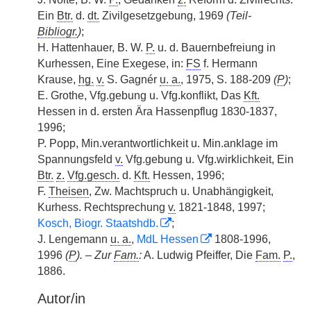
Ein
Btr.
d.
dt.
Zivilgesetzgebung, 1969
(Teil-
Bibliogr.
)
;
H. Hattenhauer, B. W.
P.
u. d. Bauernbefreiung in
Kurhessen, Eine Exegese, in:
FS
f. Hermann
Krause,
hg.
v.
S. Gagnér
u. a.
, 1975, S. 188-209
(
P
)
;
E. Grothe, Vfg.gebung u. Vfg.konflikt, Das
Kft.
Hessen in d. ersten Ära Hassenpflug 1830-1837,
1996;
P. Popp, Min.verantwortlichkeit u. Min.anklage im
Spannungsfeld
v.
Vfg.gebung u. Vfg.wirklichkeit, Ein
Btr.
z.
Vfg.gesch.
d.
Kft.
Hessen, 1996;
F.
Theisen
, Zw. Machtspruch u. Unabhängigkeit,
Kurhess. Rechtsprechung
v.
1821-1848, 1997;
Kosch, Biogr. Staatshdb.
;
J. Lengemann
u. a.
,
MdL Hessen
1808-1996,
1996
(
P
).
–
Zur
Fam.
:
A. Ludwig Pfeiffer, Die
Fam.
P.
,
1886.
Autor/in