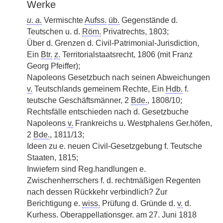
Werke
u. a.
Vermischte
Aufss.
üb.
Gegenstände d.
Teutschen u. d.
Röm.
Privatrechts, 1803;
Über d. Grenzen d. Civil-Patrimonial-Jurisdiction,
Ein
Btr.
z.
Territorialstaatsrecht, 1806 (mit Franz
Georg Pfeiffer);
Napoleons Gesetzbuch nach seinen Abweichungen
v.
Teutschlands gemeinem Rechte, Ein
Hdb.
f.
teutsche Geschäftsmänner, 2
Bde.
, 1808/10;
Rechtsfälle entschieden nach d. Gesetzbuche
Napoleons
v.
Frankreichs u. Westphalens Ger.höfen,
2
Bde.
, 1811/13;
Ideen zu e. neuen Civil-Gesetzgebung f. Teutsche
Staaten, 1815;
Inwiefern sind Reg.handlungen e.
Zwischenherrschers f. d. rechtmäßigen Regenten
nach dessen Rückkehr verbindlich? Zur
Berichtigung e.
wiss.
Prüfung d. Gründe d.
v.
d.
Kurhess. Oberappellationsger. am 27. Juni 1818