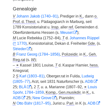
Genealogie
V
Johann Jakob (1740–91)
, Prediger in
K.
, dann
o.
Prof. d. Theol.
u. Pädagogiarch in Marburg, seit
1789 Konsistorialrat u.
Insp.
aller
ref.
Gemeinden d.
Oberfürstentums Hessen (s.
Meusel
);
M
Lucie Rebekka (1752–84),
T
d.
Johannes Rüppel
(
†
1770)
, Konsistorialrat, Dekan d. Freiheiter
Gde.
(s.
Strieder
);
B
Franz Georg (1784–1856)
,
Polizeidir.
in
K.
,
Geh.
Reg.rat
(s.
W
);
–
⚭
Kassel 1801 Louise,
T
d. Kaspar Harnier,
hess.
Kriegsrat;
2
S
Karl (1803–81)
, Oberger.rat in Fulda,
Ludwig
(1805–77)
, Arzt, seit 1831 Naturforscher (s.
ADB
25;
BLÄ
), 2
T
, u.
a. Marianne (1807–92,
⚭
Louis
Spohr, 1784–1859
,
Komp.
,
Gen.musikdir.
in
K.
, s.
ADB
25;
New Grove
), Pianistin;
N
Otto Bähr (1817–95)
, Jurist u.
Parl.
in K (s.
ADB