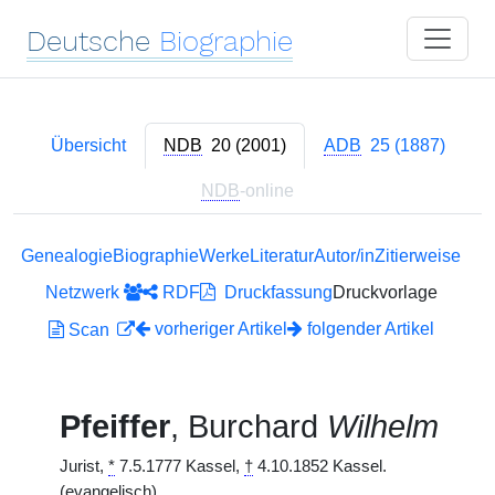
Deutsche
Biographie
Übersicht
NDB
20 (2001)
ADB
25 (1887)
NDB
-online
Genealogie
Biographie
Werke
Literatur
Autor/in
Zitierweise
Netzwerk
RDF
Druckfassung
Druckvorlage
vorheriger Artikel
folgender Artikel
Scan
Pfeiffer
, Burchard
Wilhelm
Jurist,
*
7.5.1777 Kassel,
†
4.10.1852 Kassel.
(evangelisch)