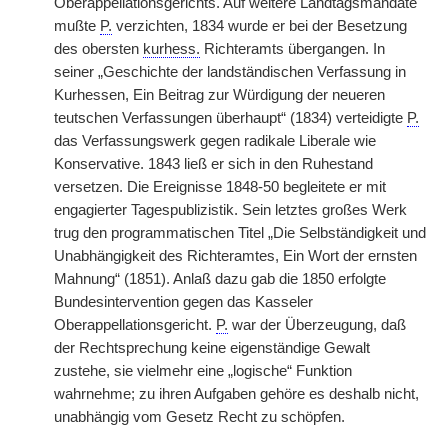
Oberappellationsgerichts. Auf weitere Landtagsmandate
mußte
P.
verzichten, 1834 wurde er bei der Besetzung
des obersten
kurhess.
Richteramts übergangen. In
seiner „Geschichte der landständischen Verfassung in
Kurhessen, Ein Beitrag zur Würdigung der neueren
teutschen Verfassungen überhaupt“ (1834) verteidigte
P.
das Verfassungswerk gegen radikale Liberale wie
Konservative. 1843 ließ er sich in den Ruhestand
versetzen. Die Ereignisse 1848-50 begleitete er mit
engagierter Tagespublizistik. Sein letztes großes Werk
trug den programmatischen Titel „Die Selbständigkeit und
Unabhängigkeit des Richteramtes, Ein Wort der ernsten
Mahnung“ (1851). Anlaß dazu gab die 1850 erfolgte
Bundesintervention gegen das Kasseler
Oberappellationsgericht.
P.
war der Überzeugung, daß
der Rechtsprechung keine eigenständige Gewalt
zustehe, sie vielmehr eine „logische“ Funktion
wahrnehme; zu ihren Aufgaben gehöre es deshalb nicht,
unabhängig vom Gesetz Recht zu schöpfen.