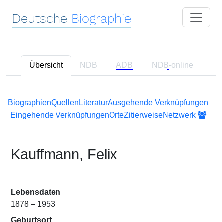
Deutsche
Biographie
Übersicht
NDB
ADB
NDB
-online
Biographien
Quellen
Literatur
Ausgehende Verknüpfungen
Eingehende Verknüpfungen
Orte
Zitierweise
Netzwerk
Kauffmann, Felix
Lebensdaten
1878 – 1953
Geburtsort