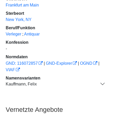
Frankfurt am Main
Sterbeort
New York, NY
Beruf/Funktion
Verleger
;
Antiquar
Konfession
-
Normdaten
GND: 116072857
|
GND-Explorer
|
OGND
|
VIAF
Namensvarianten
Kauffmann, Felix
Vernetzte Angebote