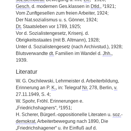
Gesch.
d. modernen Ges.klassen in
Dtld.
, ³1921;
Vom Zunftgesellen zum freien Arbeiter, 1924;
Der Nat.sozialismus u. s. Gönner, 1924;
Dt.
Staatsleben vor 1789, 1925;
Vor d. Sozialistengesetz, Krisenj. d.
Obrigkeitsstaates (mit B. Altmann), 1928;
Unter d. Sozialistengesetz (nach Archivstud.), 1928;
Blutsverwandte
dt.
Familien im Wandel d.
Jhh.
,
1939.
Literatur
W. G. Oschilewski, Lehrmeister d. Arbeiterbildung,
Erinnerung an P.
K.
, in: Telegraf
Nr.
278, Berlin,
v.
27.11.1949, S. 4;
W. Spohr, Fröhl. Erinnerungen e.
„Friedrichshagners“, ³1951;
H. Scherer, Bürgerl.-oppositionelle Literaten u.
soz.
-
demokrat.
Arbeiterbewegung nach 1890, Die
„Friedrichshagener“ u. ihr Einfluß auf d.