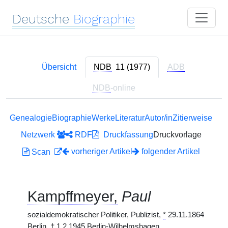
Deutsche
Biographie
Übersicht
NDB
11 (1977)
ADB
NDB
-online
Genealogie
Biographie
Werke
Literatur
Autor/in
Zitierweise
Netzwerk
RDF
Druckfassung
Druckvorlage
vorheriger Artikel
folgender Artikel
Scan
Kampffmeyer,
Paul
sozialdemokratischer Politiker, Publizist,
*
29.11.1864
Berlin,
†
1.2.1945 Berlin-Wilhelmshagen.