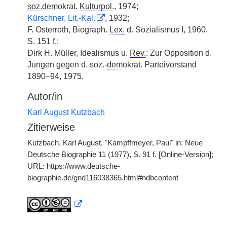
soz.
demokrat.
Kulturpol.
, 1974;
Kürschner, Lit.-Kal.
, 1932;
F. Osterroth, Biograph.
Lex.
d. Sozialismus I, 1960,
S. 151 f.;
Dirk H. Müller, Idealismus u.
Rev.
: Zur Opposition d.
Jungen gegen d.
soz.
-
demokrat.
Parteivorstand
1890–94, 1975.
Autor/in
Karl August Kutzbach
Zitierweise
Kutzbach, Karl August, "Kampffmeyer, Paul" in: Neue
Deutsche Biographie 11 (1977), S. 91 f. [Online-Version];
URL: https://www.deutsche-
biographie.de/gnd116038365.html#ndbcontent