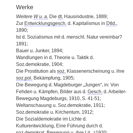
Werke
Weitere
W
u. a.
Die
dt.
Hausindustrie, 1889;
Zur
Entwicklungsgesch.
d. Kapitalismus in
Dtld.
,
1890;
Ist d. Sozialismus mit d. menschl. Natur vereinbar?
1891;
Bauer u. Junker, 1894;
Wandlungen in d. Theorie u. Taktik d.
Soz.demokratie, 1904;
Die Prostitution als
soz.
Klassenerscheinung u. ihre
soz.
pol.
Bekämpfung, 1905;
Die Bewegung d. Magdeburger „Jungen“, in: Von
Fehden u. Kämpfen, Bilder aus d.
Gesch.
d. Arbeiter-
Bewegung Magdeburgs, 1910, S. 41-51;
Weltanschauung u. Soz.demokratie, 1911;
Soz.demokratie u. Kirchentum, 1912;
Die Sozialdemokratie im Lichte d.
Kulturentwicklung, Eine Führung durch d.
soz.
demokrat.
Bewegung u. ihre
Lit.
, ⁵1920;