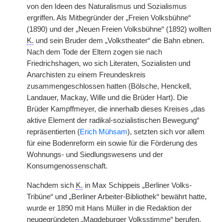
von den Ideen des Naturalismus und Sozialismus
ergriffen. Als Mitbegründer der „Freien Volksbühne“
(1890) und der „Neuen Freien Volksbühne“ (1892) wollten
K.
und sein Bruder dem „Volkstheater“ die Bahn ebnen.
Nach dem Tode der Eltern zogen sie nach
Friedrichshagen, wo sich Literaten, Sozialisten und
Anarchisten zu einem Freundeskreis
zusammengeschlossen hatten (Bölsche, Henckell,
Landauer, Mackay, Wille und die Brüder Hart). Die
Brüder Kampffmeyer, die innerhalb dieses Kreises „das
aktive Element der radikal-sozialistischen Bewegung“
repräsentierten (
Erich Mühsam
), setzten sich vor allem
für eine Bodenreform ein sowie für die Förderung des
Wohnungs- und Siedlungswesens und der
Konsumgenossenschaft.
Nachdem sich
K.
in Max Schippeis „Berliner Volks-
Tribüne“ und „Berliner Arbeiter-Bibliothek“ bewährt hatte,
wurde er 1890 mit Hans Müller in die Redaktion der
neugegründeten „Magdeburger Volksstimme“ berufen,