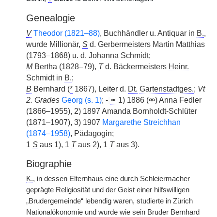
Genealogie
V
Theodor (1821–88)
, Buchhändler u. Antiquar in
B.
,
wurde Millionär,
S
d. Gerbermeisters Martin Matthias
(1793–1868) u. d. Johanna Schmidt;
M
Bertha (1828–79),
T
d. Bäckermeisters
Heinr.
Schmidt in
B.
;
B
Bernhard (
*
1867), Leiter d.
Dt.
Gartenstadtges.
;
Vt
2. Grades
Georg (s. 1)
; -
|
⚭
1) 1886 (⚮) Anna Fedler
(1866–1955), 2) 1897 Amanda Bornholdt-Schlüter
(1871–1907), 3) 1907
Margarethe Streichhan
(1874–1958)
, Pädagogin;
1
S
aus 1), 1
T
aus 2), 1
T
aus 3).
Biographie
K.
, in dessen Elternhaus eine durch Schleiermacher
geprägte Religiosität und der Geist einer hilfswilligen
„Brudergemeinde“ lebendig waren, studierte in Zürich
Nationalökonomie und wurde wie sein Bruder Bernhard