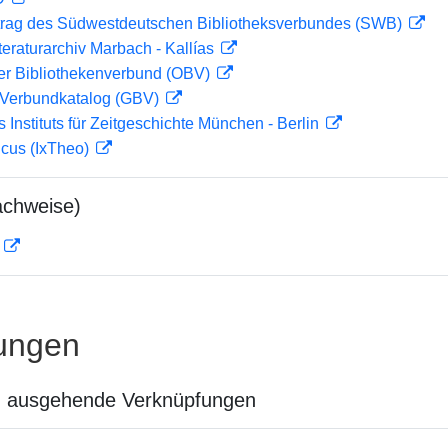
rag des Südwestdeutschen Bibliotheksverbundes (SWB)
teraturarchiv Marbach - Kallías
her Bibliothekenverbund (OBV)
Verbundkatalog (GBV)
s Instituts für Zeitgeschichte München - Berlin
icus (IxTheo)
achweise)
D
ungen
n ausgehende Verknüpfungen