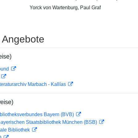
Yorck von Wartenburg, Paul Graf
e Angebote
ise)
rbund
D
teraturarchiv Marbach - Kallías
eise)
ibliotheksverbundes Bayern (BVB)
 Bayerischen Staatsbibliothek München (BSB)
ale Bibliothek
 D