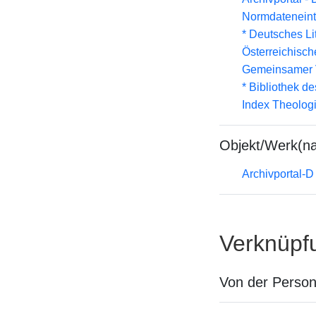
Normdateneint
* Deutsches Li
Österreichisc
Gemeinsamer 
* Bibliothek de
Index Theolog
Objekt/Werk(n
Archivportal-
Verknüpf
Von der Perso