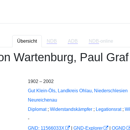
Übersicht
NDB
ADB
NDB
-online
on Wartenburg, Paul Graf
1902 – 2002
Gut Klein-Öls, Landkreis Ohlau, Niederschlesien
Neureichenau
Diplomat
;
Widerstandskämpfer
;
Legationsrat
;
Wi
-
GND: 11566033X
|
GND-Explorer
|
OGND