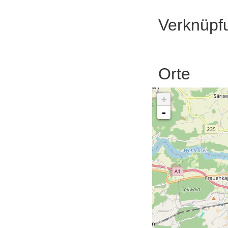
Verknüpf
Orte
+
-