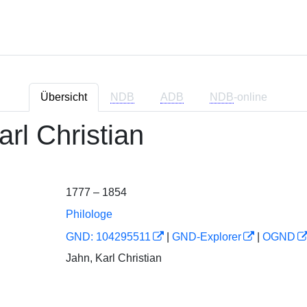
Übersicht
NDB
ADB
NDB
-online
arl Christian
1777 – 1854
Philologe
GND: 104295511
|
GND-Explorer
|
OGND
Jahn, Karl Christian