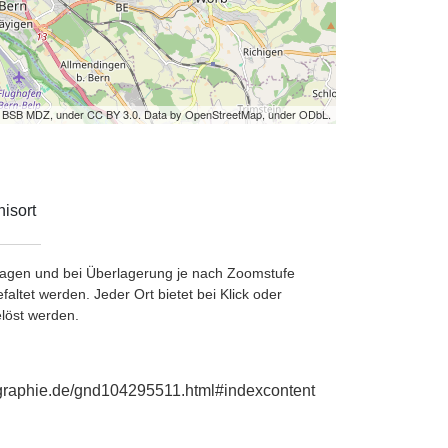
by BSB MDZ, under CC BY 3.0. Data by OpenStreetMap, under ODbL.
isort
etragen und bei Überlagerung je nach Zoomstufe
ltet werden. Jeder Ort bietet bei Klick oder
löst werden.
iographie.de/gnd104295511.html#indexcontent