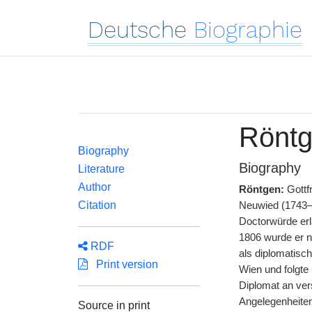
Deutsche
Biographie
Röntg
Biography
Biography
Literature
Author
Röntgen:
Gottf
Citation
Neuwied (1743—1
Doctorwürde erla
1806 wurde er 
RDF
als diplomatisc
Print version
Wien und folgte
Diplomat an ver
Angelegenheiten
Source in print