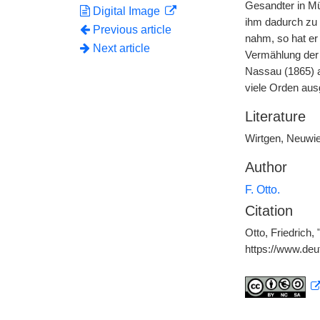
Gesandter in M
Digital Image
ihm dadurch zu 
Previous article
nahm, so hat er
Next article
Vermählung der 
Nassau (1865) a
viele Orden ausg
Literature
Wirtgen, Neuwi
Author
F. Otto.
Citation
Otto, Friedrich,
https://www.de