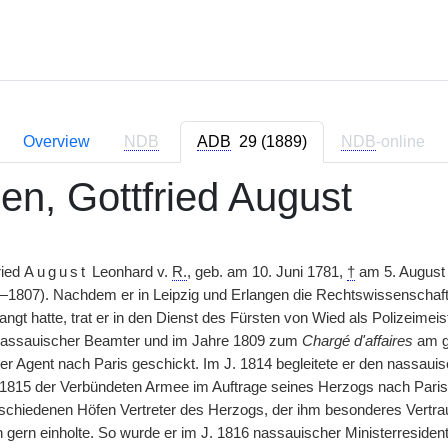
Overview
NDB
ADB
29 (1889)
NDB
-online
en, Gottfried August
ried
August
Leonhard v.
R.
, geb. am 10. Juni 1781,
†
am 5. August
807). Nachdem er in Leipzig und Erlangen die Rechtswissenschaft st
ngt hatte, trat er in den Dienst des Fürsten von Wied als Polizeimeist
nassauischer Beamter und im Jahre 1809 zum
Chargé d'affaires
am gr
her Agent nach Paris geschickt. Im J. 1814 begleitete er den nassaui
 1815 der Verbündeten Armee im Auftrage seines Herzogs nach Paris.
schiedenen Höfen Vertreter des Herzogs, der ihm besonderes Vertra
 gern einholte. So wurde er im J. 1816 nassauischer Ministerresiden