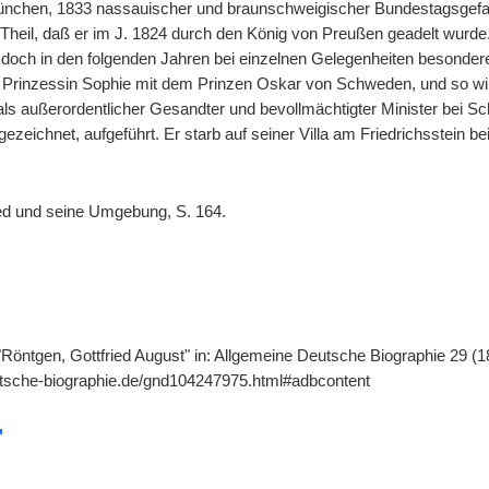
ünchen, 1833 nassauischer und braunschweigischer Bundestagsgefan
Theil, daß er im J. 1824 durch den König von Preußen geadelt wurde
 doch in den folgenden Jahren bei einzelnen Gelegenheiten besonder
Prinzessin Sophie mit dem Prinzen Oskar von Schweden, und so wir
ls außerordentlicher Gesandter und bevollmächtigter Minister bei 
ezeichnet, aufgeführt. Er starb auf seiner Villa am Friedrichsstein b
ed und seine Umgebung, S. 164.
 "Röntgen, Gottfried August" in: Allgemeine Deutsche Biographie 29 (1
utsche-biographie.de/gnd104247975.html#adbcontent