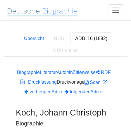
Deutsche
Biographie
Übersicht
NDB
ADB
16 (1882)
NDB
-online
Biographie
Literatur
Autor/in
Zitierweise
RDF
Druckfassung
Druckvorlage
Scan
vorheriger Artikel
folgender Artikel
Koch, Johann Christoph
Biographie