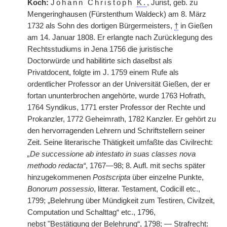
Koch:
Johann Christoph
K.
, Jurist, geb. zu
Mengeringhausen (Fürstenthum Waldeck) am 8. März
1732 als Sohn des dortigen Bürgermeisters,
†
in Gießen
am 14. Januar 1808. Er erlangte nach Zurücklegung des
Rechtsstudiums in Jena 1756 die juristische
Doctorwürde und habilitirte sich daselbst als
Privatdocent, folgte im J. 1759 einem Rufe als
ordentlicher Professor an der Universität Gießen, der er
fortan ununterbrochen angehörte, wurde 1763 Hofrath,
1764 Syndikus, 1771 erster Professor der Rechte und
Prokanzler, 1772 Geheimrath, 1782 Kanzler. Er gehört zu
den hervorragenden Lehrern und Schriftstellern seiner
Zeit. Seine literarische Thätigkeit umfaßte das Civilrecht:
„De successione ab intestato in suas classes nova
methodo redacta“
, 1767—98; 8. Aufl. mit sechs später
hinzugekommenen
Postscripta
über einzelne Punkte,
Bonorum possessio
, litterar. Testament, Codicill etc.,
1799; „Belehrung über Mündigkeit zum Testiren, Civilzeit,
Computation und Schalttag“ etc., 1796,
nebst
|
"Bestätigung der Belehrung“, 1798; — Strafrecht: