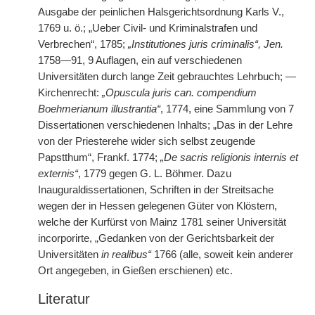
Ausgabe der peinlichen Halsgerichtsordnung Karls V.,
1769 u. ö.; „Ueber Civil- und Kriminalstrafen und
Verbrechen“, 1785;
„Institutiones juris criminalis“, Jen.
1758—91, 9 Auflagen, ein auf verschiedenen
Universitäten durch lange Zeit gebrauchtes Lehrbuch; —
Kirchenrecht:
„Opuscula juris can. compendium
Boehmerianum illustrantia“
, 1774, eine Sammlung von 7
Dissertationen verschiedenen Inhalts; „Das in der Lehre
von der Priesterehe wider sich selbst zeugende
Papstthum“, Frankf. 1774;
„De sacris religionis internis et
externis“
, 1779 gegen G. L. Böhmer. Dazu
Inauguraldissertationen, Schriften in der Streitsache
wegen der in Hessen gelegenen Güter von Klöstern,
welche der Kurfürst von Mainz 1781 seiner Universität
incorporirte, „Gedanken von der Gerichtsbarkeit der
Universitäten
in realibus“
1766 (alle, soweit kein anderer
Ort angegeben, in Gießen erschienen) etc.
Literatur