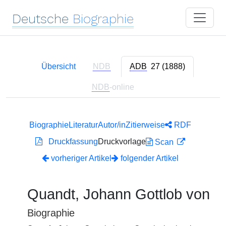
Deutsche
Biographie
Übersicht
NDB
ADB
27 (1888)
NDB
-online
Biographie
Literatur
Autor/in
Zitierweise
RDF
Druckfassung
Druckvorlage
Scan
vorheriger Artikel
folgender Artikel
Quandt, Johann Gottlob von
Biographie