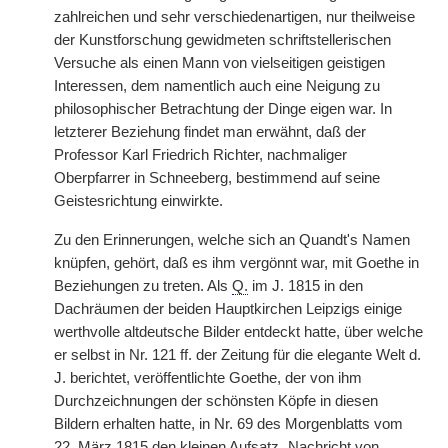
zahlreichen und sehr verschiedenartigen, nur theilweise
der Kunstforschung gewidmeten schriftstellerischen
Versuche als einen Mann von vielseitigen geistigen
Interessen, dem namentlich auch eine Neigung zu
philosophischer Betrachtung der Dinge eigen war. In
letzterer Beziehung findet man erwähnt, daß der
Professor Karl Friedrich Richter, nachmaliger
Oberpfarrer in Schneeberg, bestimmend auf seine
Geistesrichtung einwirkte.
Zu den Erinnerungen, welche sich an Quandt's Namen
knüpfen, gehört, daß es ihm vergönnt war, mit Goethe in
Beziehungen zu treten. Als
Q.
im J. 1815 in den
Dachräumen der beiden Hauptkirchen Leipzigs einige
werthvolle altdeutsche Bilder entdeckt hatte, über welche
er selbst in Nr. 121 ff. der Zeitung für die elegante Welt d.
J. berichtet, veröffentlichte Goethe, der von ihm
Durchzeichnungen der schönsten Köpfe in diesen
Bildern erhalten hatte, in Nr. 69 des Morgenblatts vom
22. März 1815 den kleinen Aufsatz „Nachricht von