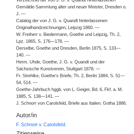
Verzeichniß der von J. G. v. Quandt hinterlassenen
Gemälde-Sammlung alter und neuer Meister, Dresden o.
J. —
Catalog der von J. G. v. Quandt hinterlassenen
Originalhandzeichnungen, Leipzig 1860. —
W. Freiherr v. Biedermann, Goethe und Leipzig, Th. 2,
Lpz. 1865, S. 176—178. —
Derselbe, Goethe und Dresden, Berlin 1875, S. 133—
140. —
Herm. Uhde, Goethe, J. G. v. Quandt und der
Sächsische Kunstverein, Stuttgart 1878. —
Fr. Strehlke, Goethe's Briefe, Th. 2, Berlin 1884, S. 51—
54, 514. —
Goethe-Jahrbuch hggb. von L. Geiger, Bd. 6, Fkf. a. M.
1885, S. 138—141. —
J. Schnorr von Carolsfeld, Briefe aus Italien. Gotha 1886.
Autor/in
F. Schnorr v. Carolsfeld.
Zitierweise