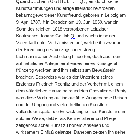
Quandt:
Johann
Gottlob v.
Q.
, ein durch seine
Kunstsammlungen und einige litterarische Arbeiten
bekannt gewordener Kunstfreund, geboren in Leipzig am
9. April 1787,
†
in Dresden am 19. Juni 1859, war ein
Sohn des reichen, 1818 verstorbenen Leipziger
Kaufmanns Johann Gottlob
Q.
und wuchs in seiner
Vaterstadt unter Verhältnissen auf, welche ihn zwar an
der Erreichung des Vorzugs einer streng
fachmännischen Ausbildung hinderten, doch aber sein
auf natürlicher Anlage beruhendes feines Kunstgefühl
frühzeitig weckten und ihm selbst zum Bewußtsein
brachten. Besonders war es der Unterricht seines
Erziehers Friedrich Rochlitz und der Verkehr mit einem
dem väterlichen Hause befreundeten Chevalier de Renty,
was diese Wirkung auf ihn ausübte. Ausgedehnte Reisen
und der Umgang mit vielen trefflichen Künstlern
vollendeten später die Entwicklung seines Kunstsinns in
solcher Weise, daß er als Kenner älterer und Pfleger
zeitgenössischer Kunst zu hohem Ansehen und
wirksamem Einfluß gelangte. Daneben zeigten ihn seine