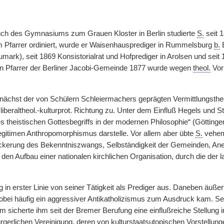
h des Gymnasiums zum Grauen Kloster in Berlin studierte
S.
seit 1
m Pfarrer ordiniert, wurde er Waisenhausprediger in Rummelsburg
b.
B
mark), seit 1869 Konsistorialrat und Hofprediger in Arolsen und sei
n Pfarrer der Berliner Jacobi-Gemeinde 1877 wurde wegen
theol.
Vor
unächst der von Schülern Schleiermachers geprägten Vermittlungsthe
beraltheol.-kulturprot. Richtung zu. Unter dem Einfluß Hegels und Str
s theistischen Gottesbegriffs in der modernen Philosophie“ (Göttingen
llegitimen Anthropomorphismus darstelle. Vor allem aber übte
S.
veheme
ockerung des Bekenntniszwangs, Selbständigkeit der Gemeinden, Aner
 den Aufbau
|
einer nationalen kirchlichen Organisation, durch die der
 in erster Linie von seiner Tätigkeit als Prediger aus. Daneben äußer
bei häufig ein aggressiver Antikatholizismus zum Ausdruck kam. Sein 
sicherte ihm seit der Bremer Berufung eine einflußreiche Stellung 
rgerlichen Vereinigung, deren von kulturstaatsutopischen Vorstellunge