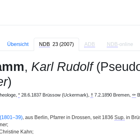
Übersicht
NDB
23 (2007)
ADB
NDB
-online
amm
,
Karl Rudolf
(Pseud
er
)
Theologe,
*
28.6.1837 Brüssow (Uckermark),
†
7.2.1890 Bremen,
⚰
B
 (1801–39)
, aus Berlin, Pfarrer in Drossen, seit 1836
Sup.
in Brü
ner;
Christine Kahn;