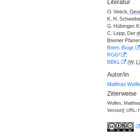
Literatur
O. Veeck,
Gesc
K. H. Schwebel
G. Hübinger, K
C. Lepp, Der
dt
Bremer Pfarrerb
Brem. Biogr.
RGG²
;
BBKL
(
W
,
L
Autor/in
Matthias Wolf
Zitierweise
Wolfes, Matthia
Version]; URL: 