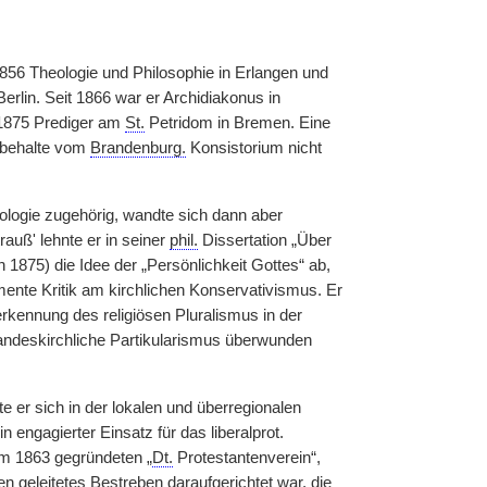
856 Theologie und Philosophie in Erlangen und
erlin. Seit 1866 war er Archidiakonus in
t 1875 Prediger am
St.
Petridom in Bremen. Eine
behalte vom
Brandenburg.
Konsistorium nicht
ologie zugehörig, wandte sich dann aber
auß' lehnte er in seiner
phil.
Dissertation „Über
 1875) die Idee der „Persönlichkeit Gottes“ ab,
nte Kritik am kirchlichen Konservativismus. Er
kennung des religiösen Pluralismus in der
 landeskirchliche Partikularismus überwunden
te er sich in der lokalen und überregionalen
engagierter Einsatz für das liberalprot.
im 1863 gegründeten „
Dt.
Protestantenverein“,
n geleitetes Bestreben daraufgerichtet war, die