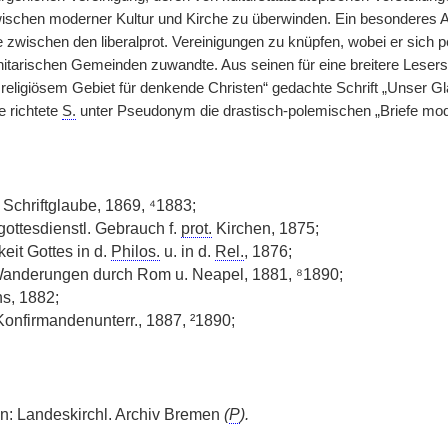
schen moderner Kultur und Kirche zu überwinden. Ein besonderes An
 zwischen den liberalprot. Vereinigungen zu knüpfen, wobei er sich p
itarischen Gemeinden zuwandte. Aus seinen für eine breitere Lesers
religiösem Gebiet für denkende Christen“ gedachte Schrift „Unser Gla
 richtete
S.
unter Pseudonym die drastisch-polemischen „Briefe mo
Schriftglaube, 1869, ⁴1883;
ottesdienstl. Gebrauch f.
prot.
Kirchen, 1875;
eit Gottes in d.
Philos.
u. in d.
Rel.
, 1876;
 Wanderungen durch Rom u. Neapel, 1881, ⁸1890;
s, 1882;
 Konfirmandenunterr., 1887, ²1890;
: Landeskirchl. Archiv Bremen
(
P
).