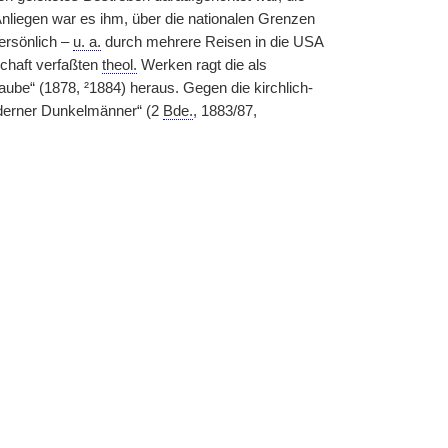
liegen war es ihm, über die nationalen Grenzen
ersönlich –
u. a.
durch mehrere Reisen in die USA
chaft verfaßten
theol.
Werken ragt die als
ube“ (1878, ²1884) heraus. Gegen die kirchlich-
derner Dunkelmänner“ (2
Bde.
, 1883/87,