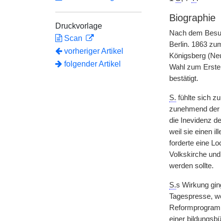
Biographie
Druckvorlage
Nach dem Besuc
Scan
Berlin. 1863 zu
vorheriger Artikel
Königsberg (Neu
folgender Artikel
Wahl zum Erste
bestätigt.
S.
fühlte sich z
zunehmend der li
die Inevidenz de
weil sie einen i
forderte eine L
Volkskirche und
werden sollte.
S.
s Wirkung ging
Tagespresse, wo
Reformprogramm 
einer bildungsbü