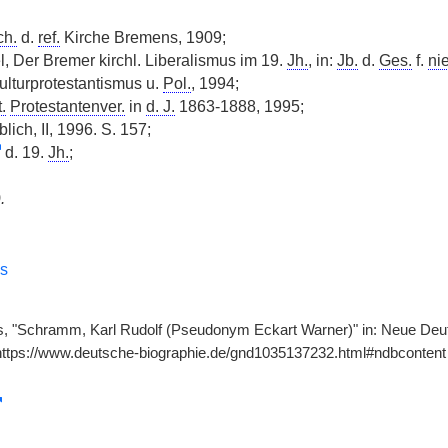
h.
d.
ref.
Kirche Bremens, 1909;
, Der Bremer kirchl. Liberalismus im 19.
Jh.
, in:
Jb.
d.
Ges.
f.
ni
ulturprotestantismus u.
Pol.
, 1994;
.
Protestantenver.
in
d. J.
1863-1888, 1995;
lich, II, 1996. S. 157;
d. 19.
Jh.
;
).
es
s, "Schramm, Karl Rudolf (Pseudonym Eckart Warner)" in: Neue Deut
https://www.deutsche-biographie.de/gnd1035137232.html#ndbcontent