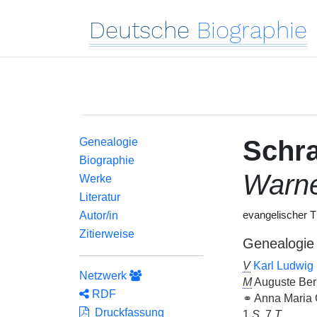
Deutsche
Biographie
Schr
Genealogie
Biographie
Warn
Werke
Literatur
Autor/in
evangelischer 
Zitierweise
Genealogie
V
Karl Ludwig
Netzwerk
M
Auguste Ber
RDF
⚭ Anna Maria 
Druckfassung
1
S
, 7
T
.