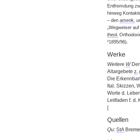
Entfremdung zwi
hinweg Kontakte
– den
amerik.
un
„Wegweiser auf 
theol.
Orthodoxie
²1895/96).
Werke
Weitere
W
Der 
Altargebete
z.
g
Die Erkennbark
Ital. Skizzen,
Worte d. Leben
Leitfaden f. d.
|
Quellen
Qu:
StA
Bremen