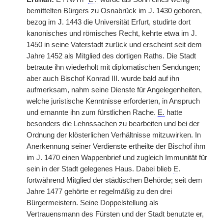
bemittelten Bürgers zu Osnabrück im J. 1430 geboren,
bezog im J. 1443 die Universität Erfurt, studirte dort
kanonisches und römisches Recht, kehrte etwa im J.
1450 in seine Vaterstadt zurück und erscheint seit dem
Jahre 1452 als Mitglied des dortigen Raths. Die Stadt
betraute ihn wiederholt mit diplomatischen Sendungen;
aber auch Bischof Konrad III. wurde bald auf ihn
aufmerksam, nahm seine Dienste für Angelegenheiten,
welche juristische Kenntnisse erforderten, in Anspruch
und ernannte ihn zum fürstlichen Rache.
E.
hatte
besonders die Lehnssachen zu bearbeiten und bei der
Ordnung der klösterlichen Verhältnisse mitzuwirken. In
Anerkennung seiner Verdienste ertheilte der Bischof ihm
im J. 1470 einen Wappenbrief und zugleich Immunität für
sein in der Stadt gelegenes Haus. Dabei blieb
E.
fortwährend Mitglied der städtischen Behörde; seit dem
Jahre 1477 gehörte er regelmäßig zu den drei
Bürgermeistern. Seine Doppelstellung als
Vertrauensmann des Fürsten und der Stadt benutzte er,