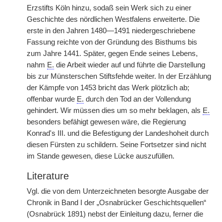
Erzstifts Köln hinzu, sodaß sein Werk sich zu einer
Geschichte des nördlichen Westfalens erweiterte.
|
Die
erste in den Jahren 1480—1491 niedergeschriebene
Fassung reichte von der Gründung des Bisthums bis
zum Jahre 1441. Später, gegen Ende seines Lebens,
nahm
E.
die Arbeit wieder auf und führte die Darstellung
bis zur Münsterschen Stiftsfehde weiter. In der Erzählung
der Kämpfe von 1453 bricht das Werk plötzlich ab;
offenbar wurde
E.
durch den Tod an der Vollendung
gehindert. Wir müssen dies um so mehr beklagen, als
E.
besonders befähigt gewesen wäre, die Regierung
Konrad's III. und die Befestigung der Landeshoheit durch
diesen Fürsten zu schildern. Seine Fortsetzer sind nicht
im Stande gewesen, diese Lücke auszufüllen.
Literature
Vgl. die von dem Unterzeichneten besorgte Ausgabe der
Chronik in Band I der „Osnabrücker Geschichtsquellen“
(Osnabrück 1891) nebst der Einleitung dazu, ferner die