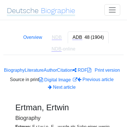
Deutsche
Biographie
Overview
NDB
ADB
48 (1904)
NDB
-online
Biography
Literature
Author
Citation
RDF
Print version
Source in print
Previous article
Digital Image
Next article
Ertman, Ertwin
Biography
Ertman:
Ertwin
E.
wurde als Sohn eines wenig