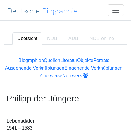
Deutsche
Biographie
Übersicht
NDB
ADB
NDB
-online
Biographien
Quellen
Literatur
Objekte
Porträts
Ausgehende Verknüpfungen
Eingehende Verknüpfungen
Zitierweise
Netzwerk
Philipp der Jüngere
Lebensdaten
1541 – 1583