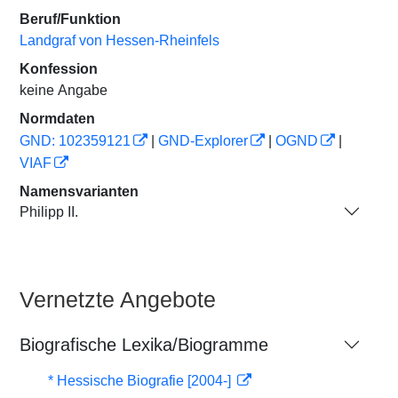
Beruf/Funktion
Landgraf von Hessen-Rheinfels
Konfession
keine Angabe
Normdaten
GND: 102359121
|
GND-Explorer
|
OGND
|
VIAF
Namensvarianten
Philipp II.
Vernetzte Angebote
Biografische Lexika/Biogramme
* Hessische Biografie [2004-]