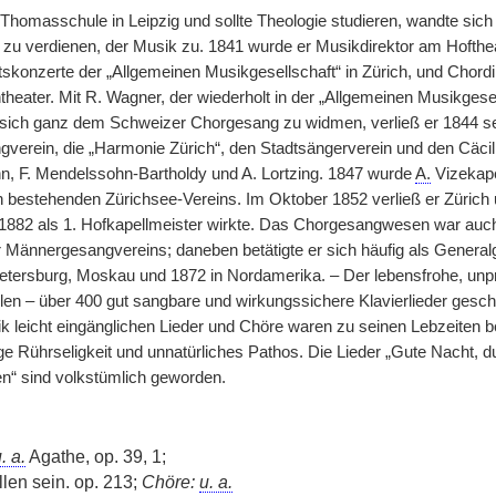
Thomasschule in Leipzig und sollte Theologie studieren, wandte sic
 zu verdienen, der Musik zu. 1841 wurde er Musikdirektor am Hofthea
konzerte der „Allgemeinen Musikgesellschaft“ in Zürich, und Chord
ntheater. Mit R. Wagner, der wiederholt in der „Allgemeinen Musikgesel
ich ganz dem Schweizer Chorgesang zu widmen, verließ er 1844 seine
verein, die „Harmonie Zürich“, den Stadtsängerverein und den Cäcilie
, F. Mendelssohn-Bartholdy und A. Lortzing. 1847 wurde
A.
Vizekape
bestehenden Zürichsee-Vereins. Im Oktober 1852 verließ er Zürich 
 1882 als 1. Hofkapellmeister wirkte. Das Chorgesangwesen war auch 
Männergesangvereins; daneben betätigte er sich häufig als Generalg
etersburg, Moskau und 1872 in Nordamerika. – Der lebensfrohe, unp
len – über 400 gut sangbare und wirkungssichere Klavierlieder gesch
ik leicht eingänglichen Lieder und Chöre waren zu seinen Lebzeiten b
llige Rührseligkeit und unnatürliches Pathos. Die Lieder „Gute Nacht
n“ sind volkstümlich geworden.
. a.
Agathe, op. 39, 1;
llen sein. op. 213;
Chöre:
u. a.