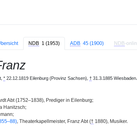
bersicht
NDB
1 (1953)
ADB
45 (1900)
NDB
-onli
Franz
t,
*
22.12.1819 Eilenburg (Provinz Sachsen),
†
31.3.1885 Wiesbaden.
dt Abt (1752–1838), Prediger in Eilenburg;
a Hanitzsch;
umann;
1855–88)
, Theaterkapellmeister, Franz Abt (
†
1880), Musiker.