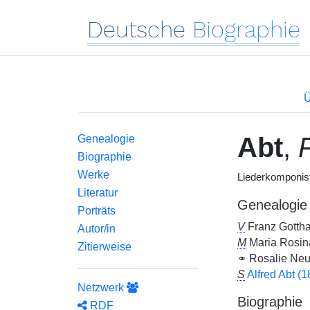
Deutsche
Biographie
Ü
Abt
,
Genealogie
Biographie
Werke
Liederkomponis
Literatur
Genealogie
Porträts
V
Franz Gotthar
Autor/in
M
Maria Rosin
Zitierweise
⚭ Rosalie Ne
S
Alfred Abt (
Netzwerk
Biographie
RDF