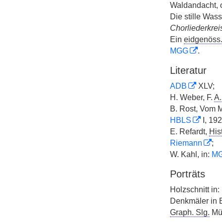
Waldandacht, o
Die stille Wass
Chorliederkrei
Ein
eidgenöss
MGG
.
Literatur
ADB
XLV;
H. Weber, F.
A.
B. Rost, Vom M
HBLS
I, 192
E. Refardt,
Hist
Riemann
;
W. Kahl, in:
M
Porträts
Holzschnitt in:
Denkmäler in B
Graph. Slg.
Mü