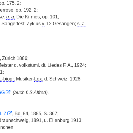
p. 175, 2;
errose, op. 192, 2;
se:
u. a.
Die Kirmes, op. 101;
.
Sängerfest, Zyklus
v.
12 Gesängen;
s. a.
, Zürich 1886;
eister d. volkstüml.
dt.
Liedes F.
A.
, 1924;
1;
.
-
biogr.
Musiker-
Lex.
d. Schweiz, 1928;
GG
.
(auch f.
S
Alfred)
.
LIZ
,
Bd.
84, 1885, S. 367;
raunschweig, 1891, u. Eilenburg 1913;
nchen.