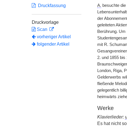
Druckfassung
A.
besuchte die 
Lebensunterhalt
der Abonnements
Druckvorlage
geleiteten Aktie
Scan
Berührung. Um s
vorheriger Artikel
Studentengesang
folgender Artikel
mit R. Schumann
Gesangvereinen 
2. und 1855 bis
Braunschweiger 
London,
|
Riga, P
Gelderwerbs wil
fließende Melod
gelegentlich bi
heimwärts ziehe
Werke
Klavierlieder:
u
Es hat nicht so