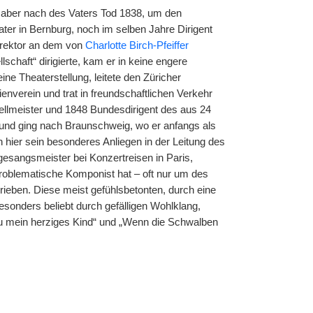
h aber nach des Vaters Tod 1838, um den
ter in Bernburg, noch im selben Jahre Dirigent
irektor an dem von
Charlotte Birch-Pfeiffer
lschaft“ dirigierte, kam er in keine engere
 Theaterstellung, leitete den Züricher
nverein und trat in freundschaftlichen Verkehr
llmeister und 1848 Bundesdirigent des aus 24
und ging nach Braunschweig, wo er anfangs als
hier sein besonderes Anliegen in der Leitung des
esangsmeister bei Konzertreisen in Paris,
roblematische Komponist hat – oft nur um des
rieben. Diese meist gefühlsbetonten, durch eine
esonders beliebt durch gefälligen Wohlklang,
, du mein herziges Kind“ und „Wenn die Schwalben