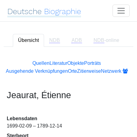
Deutsche
Biographie
Übersicht
NDB
ADB
NDB
-online
Quellen
Literatur
Objekte
Porträts
Ausgehende Verknüpfungen
Orte
Zitierweise
Netzwerk
Jeaurat, Étienne
Lebensdaten
1699-02-09 – 1789-12-14
Sterbeort